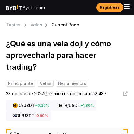
Bybit Learn
Regístrese
Topics
Velas
Current Page
¿Qué es una vela doji y cómo
aprovecharla para hacer
trading?
Principiante
Velas
Herramientas
23 de ene de 2022
12 minutos de lectura
2,487
BTC
/USDT
ETH
/USDT
+
0.20
%
+
1.80
%
SOL
/USDT
-0.90
%