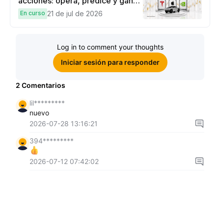
acciones: opera, predice y gana
una Cybertruck.
En curso
21 de jul de 2026
Log in to comment your thoughts
Iniciar sesión para responder
2
Comentarios
lil*********
nuevo
2026-07-28 13:16:21
394*********
2026-07-12 07:42:02