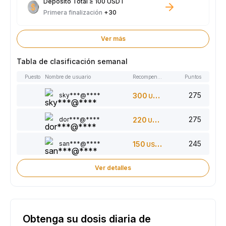
Depósito Total ≥ 100 USDT
Primera finalización
+30
Ver más
Tabla de clasificación semanal
Puesto
Nombre de usuario
Recompensas
Puntos
275
sky***@****
300
USDT
275
dor***@****
220
USDT
245
san***@****
150
USDT
Ver detalles
Obtenga su dosis diaria de