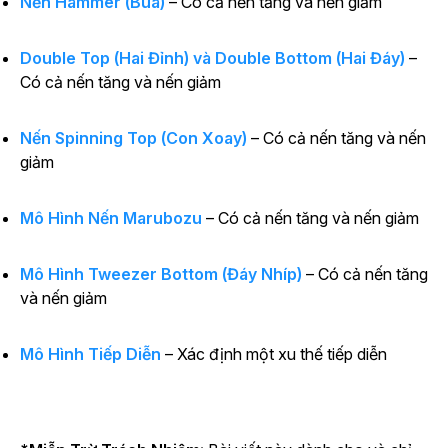
Nến Hammer (Búa)
– Có cả nến tăng và nến giảm
Double Top (Hai Đỉnh) và Double Bottom (Hai Đáy)
–
Có cả nến tăng và nến giảm
Nến Spinning Top (Con Xoay)
– Có cả nến tăng và nến
giảm
Mô Hình Nến Marubozu
– Có cả nến tăng và nến giảm
Mô Hình Tweezer Bottom (Đáy Nhíp)
– Có cả nến tăng
và nến giảm
Mô Hình Tiếp Diễn
– Xác định một xu thế tiếp diễn