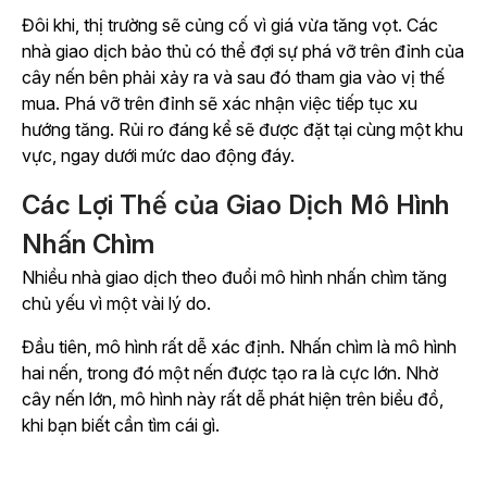
Đôi khi, thị trường sẽ củng cố vì giá vừa tăng vọt. Các
nhà giao dịch bảo thủ có thể đợi sự phá vỡ trên đỉnh của
cây nến bên phải xảy ra và sau đó tham gia vào vị thế
mua. Phá vỡ trên đỉnh sẽ xác nhận việc tiếp tục xu
hướng tăng. Rủi ro đáng kể sẽ được đặt tại cùng một khu
vực, ngay dưới mức dao động đáy.
Các Lợi Thế của Giao Dịch Mô Hình
Nhấn Chìm
Nhiều nhà giao dịch theo đuổi mô hình nhấn chìm tăng
chủ yếu vì một vài lý do.
Đầu tiên, mô hình rất dễ xác định. Nhấn chìm là mô hình
hai nến, trong đó một nến được tạo ra là cực lớn. Nhờ
cây nến lớn, mô hình này rất dễ phát hiện trên biểu đồ,
khi bạn biết cần tìm cái gì.