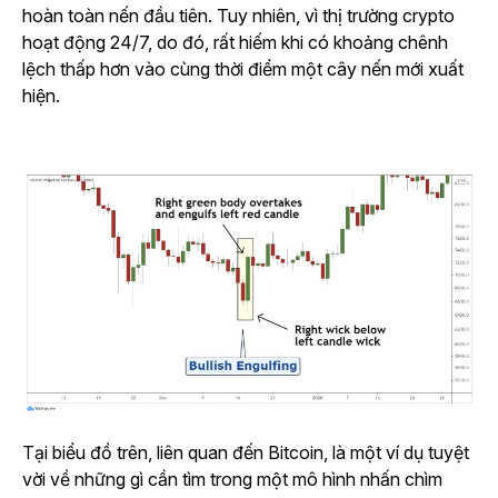
hoàn toàn nến đầu tiên. Tuy nhiên, vì thị trường crypto
hoạt động 24/7, do đó, rất hiếm khi có khoảng chênh
lệch thấp hơn vào cùng thời điểm một cây nến mới xuất
hiện.
Tại biểu đồ trên, liên quan đến Bitcoin, là một ví dụ tuyệt
vời về những gì cần tìm trong một mô hình nhấn chìm