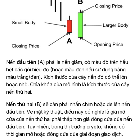
Nến
đầu tiên
(A) phải là nến giảm, có màu đỏ trên hầu
hết các gói biểu đồ (hoặc màu đen nếu sử dụng bảng
màu trắng/đen). Kích thước của cây nến đỏ có thể lớn
hoặc nhỏ. Chìa khóa của mô hình là kích thước của cây
nến thứ hai.
Nến thứ hai
(B) sẽ cần phải nhấn chìm hoặc đè lên nến
đầu tiên. Về mặt kỹ thuật, điều này có nghĩa là giá mở
cửa của nến thứ hai phải thấp hơn giá đóng cửa của nến
đầu tiên. Tuy nhiên, trong thị trường crypto, không có
thời gian mở hoặc đóng cửa của giai đoạn giao dịch.