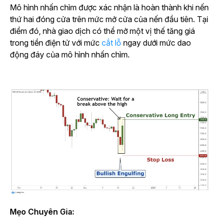
Mô hình nhấn chìm được xác nhận là hoàn thành khi nến
thứ hai đóng cửa trên mức mở cửa của nến đầu tiên. Tại
điểm đó, nhà giao dịch có thể mở một vị thế tăng giá
trong tiền điện tử với mức
cắt lỗ
ngay dưới mức dao
động đáy của mô hình nhấn chìm.
Mẹo Chuyên Gia: