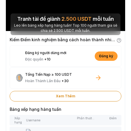
Tranh tài để giành
2.500
USDT
mỗi tuần
Leo lên bảng xếp hạng hàng tuần! Top 100 người tham gia sẽ
chia sẻ 2.500 USDT mỗi tuần.
Kiếm Điểm kinh nghiệm bằng cách hoàn thành nhiệm vụ
Đăng ký người dùng mới
Đăng ký
Độc quyền
+10
Tổng Tiền Nạp ≥ 100 USDT
Hoàn Thành Lần Đầu
+30
Xem Thêm
Bảng xếp hạng hàng tuần
Xếp
Phần thưởng
Điểm
Username
hạng