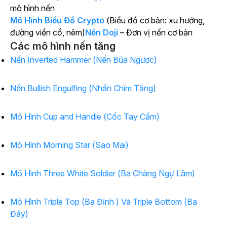
mô hình nến
Mô Hình Biểu Đồ Crypto
(Biểu đồ cơ bản: xu hướng,
đường viền cổ, nêm)
Nến Doji
– Đơn vị nến cơ bản
Các mô hình nến tăng
Nến Inverted Hammer (Nến Búa Ngược)
Nến Bullish Engulfing (Nhấn Chìm Tăng)
Mô Hình Cup and Handle (Cốc Tay Cầm)
Mô Hình Morning Star (Sao Mai)
Mô Hình Three White Soldier (Ba Chàng Ngự Lâm)
Mô Hình Triple Top (Ba Đỉnh ) Và Triple Bottom (Ba
Đáy)