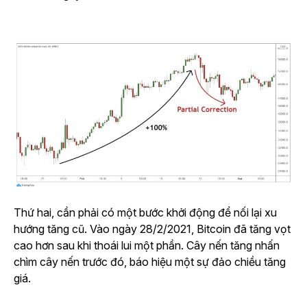
Thứ hai, cần phải có một bước khởi động để nối lại xu
hướng tăng cũ. Vào ngày 28/2/2021, Bitcoin đã tăng vọt
cao hơn sau khi thoái lui một phần. Cây nến tăng nhấn
chìm cây nến trước đó, báo hiệu một sự đảo chiều tăng
giá.