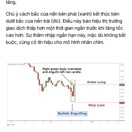
tăng.
Chú ý cách bấc của nến bên phải (xanh) kết thúc bên
dưới bấc của nến trái (đỏ). Điều này báo hiệu thị trường
giao dịch thấp hơn một thời gian ngắn trước khi tăng tốc
cao hơn. Sự thâm nhập ngắn hạn này, mặc dù không bắt
buộc, củng cố tín hiệu cho mô hình nhấn chìm.