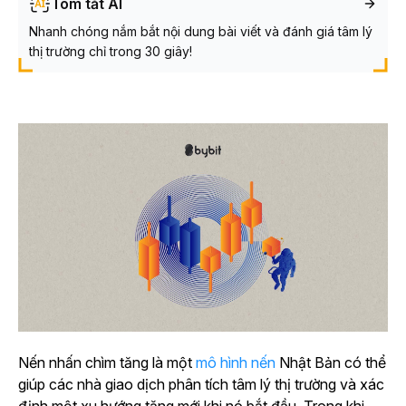
Tóm tắt AI
Nhanh chóng nắm bắt nội dung bài viết và đánh giá tâm lý
thị trường chỉ trong 30 giây!
Nến nhấn chìm tăng là một
mô hình nến
Nhật Bản có thể
giúp các nhà giao dịch phân tích tâm lý thị trường và xác
định một xu hướng tăng mới khi nó bắt đầu. Trong khi