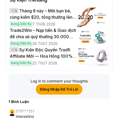
🇻🇳 Tháng 8 này – Mời bạn bè,
cùng kiếm $20, tổng thưởng lên
đến $1,000
Đang Diễn Ra
7 Th08 2026
Trade2Win – Nạp tiền & Giao dịch
để chia sẻ quỹ thưởng 30.000
USDT
Đang Diễn Ra
30 Th07 2026
🇻🇳 Sự Kiện Độc Quyền Tradfi
Affiliate Mới — Hoa Hồng 100% &
Hoàn Phí Qua Đêm
Đang Diễn Ra
22 Th07 2026
Log in to comment your thoughts
Đăng Nhập Để Trả Lời
1
Bình Luận
579***351
interesting