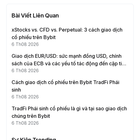
Bài Viết Liên Quan
xStocks vs. CFD vs. Perpetual: 3 cách giao dịch
cổ phiếu trên Bybit
6 Th08 2026
Giao dịch EUR/USD: sức mạnh đồng USD, chính
sách của ECB và các yếu tố tác động đến cặp tiền
này
6 Th08 2026
Cách giao dịch cổ phiếu trên Bybit TradFi Phái
sinh
6 Th08 2026
TradFi Phái sinh cổ phiếu là gì và tại sao giao dịch
chúng trên Bybit
6 Th08 2026
Sự Kiện Trending