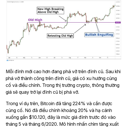
Mỗi đỉnh mới cao hơn đang phá vỡ trên đỉnh cũ. Sau khi
phá vỡ thành công trên đỉnh cũ, giá có xu hướng củng
cố và điều chỉnh. Trong thị trường crypto, thông thường
giá sẽ quay trở lại đỉnh cũ bị phá vỡ.
Trong ví dụ trên, Bitcoin đã tăng 224% và cần được
củng cố. Nó đã điều chỉnh khoảng 20% ​​và hạ cánh
xuống gần $10.120, đây là mức giá đỉnh trước đó vào
tháng 5 và tháng 6/2020. Mô hình nhấn chìm tăng xuất