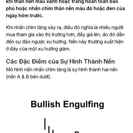
khi thân nến màu xanh hoặc trắng hoàn toàn bao
phủ hoặc nhấn chìm thân nến màu đỏ hoặc đen của
ngày hôm trước.
Khi nhấn chìm tăng xảy ra, điều đó nghĩa là nhiều người
mua tham gia vào thị trường hơn, đẩy giá lên, do đó dẫn
đến sự đảo ngược xu hướng. Nến này thường xuất hiện
ở đáy của một xu hướng giảm.
Các Đặc Điểm của Sự Hình Thành Nến
Mô hình nến nhấn chìm tăng là sự hình thành hai nến
(nến A & B bên dưới).