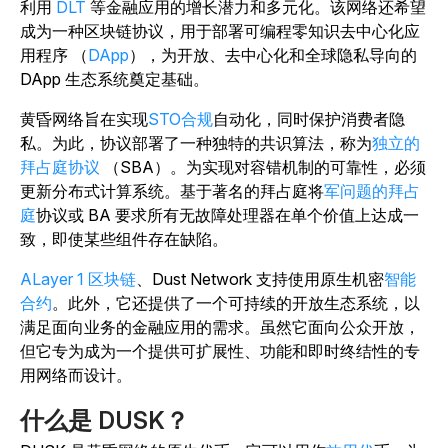
利用
DLT
等金融应用的增长潜力和多元化。该网络还希望
成为一种区块链协议，用于部署可编程零知识去中心化应
用程序 （
DApp
），为开放、去中心化和全球隐私导向的
DApp 生态系统奠定基础。
黄昏网络旨在实现
STO合规
自动化，同时保护消费者隐
私。为此，协议部署了一种独特的共识算法，称为
独立的
拜占庭协议
（SBA）。为实现对容错机制的可靠性，必须
更新分布式计算系统。基于著名的拜占庭将
军问题的拜占
庭
协议或 BA 要求所有无故障处理器在单个价值上达成一
致，即使某些组件存在缺陷。
ALayer 1 区块链
、Dust Network 支持使用原生机密
智能
合约
。此外，它还提供了一个可持续的开放生态系统，以
满足面向业务的金融应用的需求。虽然它面向公众开放，
但它专为成为一个提供可扩展性、功能和即时终结性的专
用网络而设计。
什么是 DUSK？