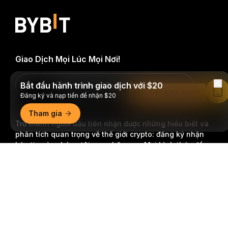
Giao Dịch Mọi Lúc Mọi Nơi!
Bắt đầu hành trình giao dịch với $20
Download Bybit App
Đọc Trên Bybit App
Đăng ký và nạp tiền để nhận $20
Tham gia
Trở thành người đầu tiên nhận được những hiểu biết và
phân tích quan trọng về thế giới crypto: đăng ký nhận
bản tin của chúng tôi ngay hôm nay.
Mọi hình thức đầu
tư đều tiềm ẩn rủi ro, bao gồm rủi ro mất toàn bộ số tiền
Tóm tắt chi tiết
đã đầu tư. Những hoạt động như vậy có thể không phù
hợp với tất cả mọi người.
Đăng Ký