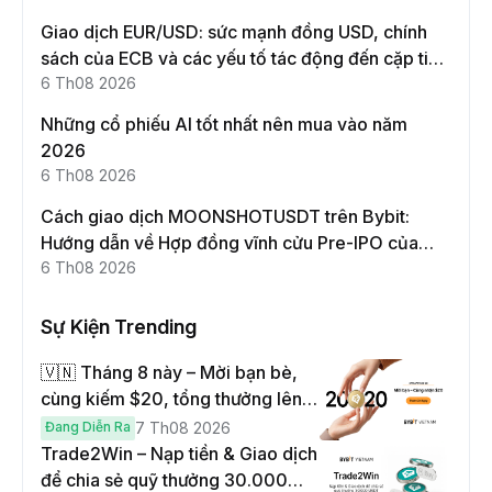
Giao dịch EUR/USD: sức mạnh đồng USD, chính
sách của ECB và các yếu tố tác động đến cặp tiền
này
6 Th08 2026
Những cổ phiếu AI tốt nhất nên mua vào năm
2026
6 Th08 2026
Cách giao dịch MOONSHOTUSDT trên Bybit:
Hướng dẫn về Hợp đồng vĩnh cửu Pre-IPO của
Moonshot AI
6 Th08 2026
Sự Kiện Trending
🇻🇳 Tháng 8 này – Mời bạn bè,
cùng kiếm $20, tổng thưởng lên
đến $1,000
Đang Diễn Ra
7 Th08 2026
Trade2Win – Nạp tiền & Giao dịch
để chia sẻ quỹ thưởng 30.000