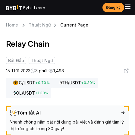
Bybit Learn
Đăng ký
Home
Thuật Ngữ
Current Page
Relay Chain
Bắt Đầu
Thuật Ngữ
15 Th11 2023
3 phút
1,493
BTC
/USDT
ETH
/USDT
+
0.70
%
+
0.30
%
SOL
/USDT
+
1.30
%
Tóm tắt AI
Nhanh chóng nắm bắt nội dung bài viết và đánh giá tâm lý
thị trường chỉ trong 30 giây!