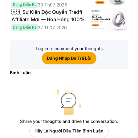
USDT
Đang Diễn Ra
30 Th07 2026
🇻🇳 Sự Kiện Độc Quyền Tradfi
Affiliate Mới — Hoa Hồng 100% &
Hoàn Phí Qua Đêm
Đang Diễn Ra
22 Th07 2026
Log in to comment your thoughts
Đăng Nhập Để Trả Lời
Bình Luận
Share your thoughts and drive the conversation.
Hãy Là Người Đầu Tiên Bình Luận