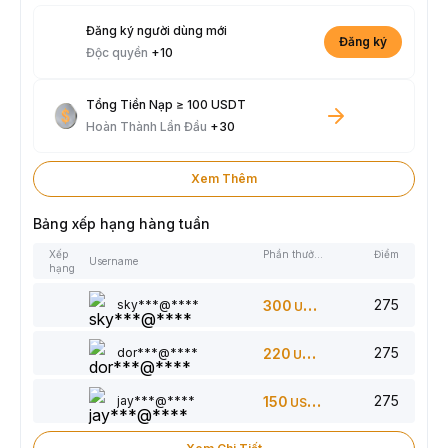
Đăng ký người dùng mới
Đăng ký
Độc quyền
+10
Tổng Tiền Nạp ≥ 100 USDT
Hoàn Thành Lần Đầu
+30
Xem Thêm
Bảng xếp hạng hàng tuần
Xếp
Phần thưởng
Điểm
Username
hạng
275
sky***@****
300
USDT
275
dor***@****
220
USDT
275
jay***@****
150
USDT