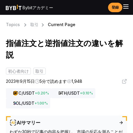
Bybitアカデミー
登録
Topics
取引
Current Page
指値注文と逆指値注文の違いを解
説
初心者向け
取引
2023年9月15日
5分で読めます
1,948
BTC
/USDT
ETH
/USDT
+
0.20
%
+
0.10
%
SOL
/USDT
+
1.00
%
AIサマリー
わずか30秒で記事の内容を把握し、市場の反応を測ることが