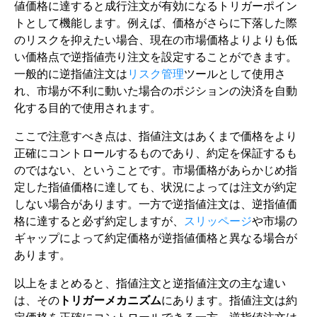
値価格に達すると成行注文が有効になるトリガーポイン
トとして機能します。例えば、価格がさらに下落した際
のリスクを抑えたい場合、現在の市場価格よりよりも低
い価格点で逆指値売り注文を設定することができます。
一般的に逆指値注文は
リスク管理
ツールとして使用さ
れ、市場が不利に動いた場合のポジションの決済を自動
化する目的で使用されます。
ここで注意すべき点は、指値注文はあくまで価格をより
正確にコントロールするものであり、約定を保証するも
のではない、ということです。市場価格があらかじめ指
定した指値価格に達しても、状況によっては注文が約定
しない場合があります。一方で逆指値注文は、逆指値価
格に達すると必ず約定しますが、
スリッページ
や市場の
ギャップによって約定価格が逆指値価格と異なる場合が
あります。
以上をまとめると、指値注文と逆指値注文の主な違い
は、その
トリガーメカニズム
にあります。指値注文は約
定価格を正確にコントロールできる一方、逆指値注文は