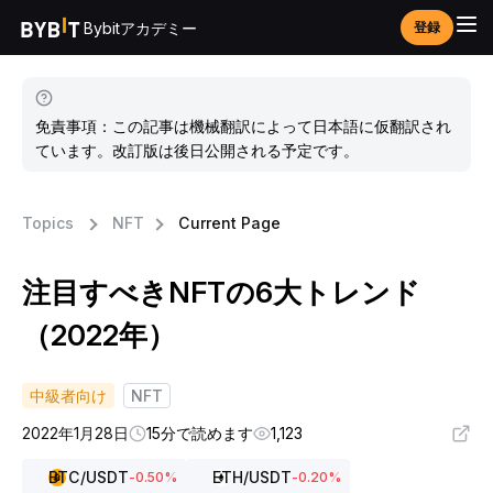
Bybitアカデミー
登録
免責事項：この記事は機械翻訳によって日本語に仮翻訳され
ています。改訂版は後日公開される予定です。
Topics
NFT
Current Page
注目すべきNFTの6大トレンド
（2022年）
中級者向け
NFT
2022年1月28日
15分で読めます
1,123
BTC
/USDT
ETH
/USDT
-0.50
%
-0.20
%