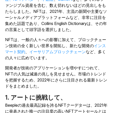
ァンジブル資産を含む、数え切れないほどの見出しをも
たらしました。NFTは、2021年、主流の新聞や主要なソ
ーシャルメディアプラットフォームなど、非常に注目を
集めた話題であり、
Collins English Dictionary
は、その年
の言葉として頭字語を選択しました。
NFTは、一般の人々への影響に加えて、ブロックチェー
ン技術の全く新しい世界を開拓し、新たな開発の
インス
マート契約
、
イーサリアムブロックチェーン
など、多く
の人々に広めています。
開発者が技術のアプリケーションを増やすにつれて、
NFTの人気は減速の兆しを見せません。市場のトレンド
を把握するため、2022年にさらに注目される最新トレン
ドをまとめました。
1. アートに挑戦して、
Beepleの過去最高記録を誇るNFTクーデターは、2021年
に発表された唯一の注目度の高いNFTアートセールとは