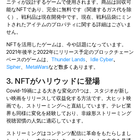
ニティが設計するゲームで使用されます。商品は回収可
能なNFTであり、完全に無料です（関連するガス代を除
く）。戦利品は現在開発中です。現在、戦利品袋にミン
トされたアイテムのプロパティに関する詳細はございま
せん。
NFTを活用したゲームは、今や話題になっています。
2021年後半と2022年にリリース予定のブロックチェーン
ベースのゲームは、
Thunder Lands
、
Idle Cyber
、
Sipher
、
MetaWars
など数多くあります。
3. NFTがハリウッドに登場
Covid-19禍による大きな変化の1つは、スタジオが新し
い映画をリリースして収益化する方法です。大ヒット映
画でも、ストリーミングへと直結しています。テレビ業
界も同様に変化を経験しており、非線形ストリーミング
視聴習慣の人気に適応しています。
ストリーミングはコンテンツ配信に革命をもたらしまし