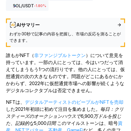
SOL
/USDT
-1.80
%
AIサマリー
わずか30秒で記事の内容を把握し、市場の反応を測ることが
できます。
誰もがNFT（
非ファンジブルトークン
）について意見を
持っています。一部の人にとっては、今はいつだって消
えてしまうもう1つの流行りです。他の人にとっては、仮
想通貨の次の大きなものです。問題がどこにあるかにか
かわらず、2022年に仮想通貨市場への影響が続くような
デジタルコレクタブルは否定できません。
NFTは、
デジタルアーティストのビープルがNFTを売却
した2021年初頭に初めて注目を集めました
。毎日：クリ
スティーズのオークションハウスで6,900万ドルを投じ
た、記録的な5,000日間
このマイルストーンは、暗号
資
産、
NFTアバター
、
不動産
、
GameFi
など、多くの非フ