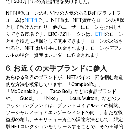
で1,500万ドルの資金調達を受けました。
NFT担保ローンのもう1つの人気のあるDeFiプラットフ
ォームは
NFTfi
です。NFTfiは、NFT資産をローンの担保
として預け入れたり、他のユーザーにローンを提供した
りできる市場です。ERC-721トークンは、
ETH
のローン
と引き換えに担保として使用できます。ローンが返済さ
れると、NFTは借り手に送金されます。ローンがデフォ
ルトの場合、資産はレンダーに送金されます。
6. お近くの大手ブランドに参入
あらゆる業界のブランドが、NFTパイの一部を掴む創造
的な方法を模索しています。「Campbell’s」、
「McDonald’s」、「Taco Bell」などの食品ブランド
や、「Gucci」、「Nike」、「Louis Vuitton」などのフ
ァッションブランドは、ブランドロイヤルティの構築、
ソーシャルメディアエンゲージメントの向上、新たな収
益源の創出、チャリティー資金の調達方法として、限定
版NFTコレクションをリリースすることで、その主導的