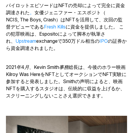
パイロットエピソードはNFTの売却によって完全に資金
調達された
。
女優ジェニファー・エスポジト（
NCIS, The Boys, Crash
）はNFTを活用して、次回の監
督デビューである
Fresh Kills
に資金を提供しました
。
こ
の犯罪映画は、Espositoによって脚本が執筆さ
れ、
Upstream
exchangeで350万ドル相当の
IPO
の証券か
ら資金調達されました。
2021年4月、Kevin Smith事務
総長は、今後のホラー映画
Kilroy Was Here
をNFTとしてオークションでNFT実験に
参加すると発表しました。Smithの声明によると、映画
NFTを購入するスタジオは、伝統的に収益を上げるか、
スクリーニングしないことさえ選択できます。