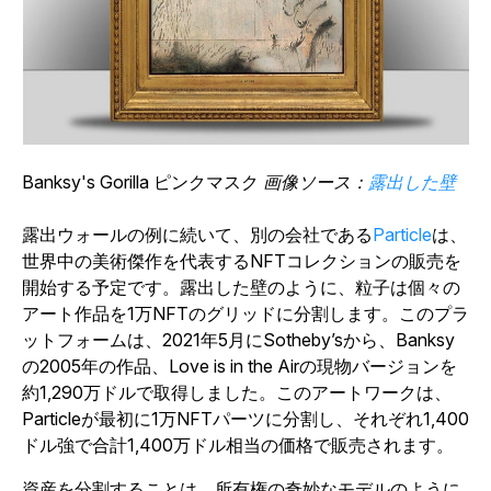
Banksy's
Gorilla ピンクマスク
画像ソース：
露出した壁
露出ウォールの例に続いて、別の会社である
Particle
は、
世界中の美術傑作を代表するNFTコレクションの販売を
開始する予定です。露出した壁のように、粒子は個々の
アート作品を1万NFTのグリッドに分割します。このプラ
ットフォームは、2021年5月にSotheby’sから、Banksy
の2005年の作品、
Love is in the Air
の現物バージョンを
約1,290万ドルで取得しました。
このアートワークは、
Particleが最初に1万NFTパーツに分割し、それぞれ1,400
ドル強で合計1,400万ドル相当の価格で販売されます。
資産を分割することは、所有権の奇妙なモデルのように