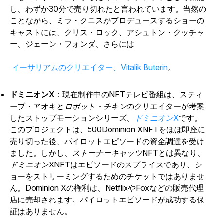
し、わずか30分で売り切れたと言われています。当然の
ことながら、ミラ・クニスがプロデュースするショーの
キャストには、クリス・ロック、アシュトン・クッチャ
ー、ジェーン・フォンダ、さらには
イーサリアムのクリエイター、Vitalik Buterin
。
ドミニオンX
：現在制作中のNFTテレビ番組は、スティ
ーブ・アオキと
ロボット・チキン
のクリエイターが考案
したストップモーションシリーズ、
ドミニオンX
です。
このプロジェクトは、500
Dominion X
NFTをほぼ即座に
売り切った後、パイロットエピソードの資金調達を受け
ました。しかし、
ストーナーキャッツ
NFTとは異なり、
ドミニオンXNFT
はエピソードのスプライスであり、シ
ョーをストリーミングするためのチケットではありませ
ん。
Dominion X
の権利は、NetflixやFoxなどの販売代理
店に売却されます。パイロットエピソードが成功する保
証はありません。