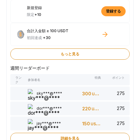
新規登録
登録する
限定
+10
合計入金額 ≥ 100 USDT
初回達成
+30
もっと見る
週間リーダーボード
ラン
特典
ポイント
参加者名
ク
275
sky***@****
300
USDT
275
dor***@****
220
USDT
275
jay***@****
150
USDT
詳細を見る