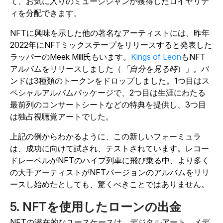
て、お気に入りのミュージシャンが獲得したロイヤリテ
ィを分配できます。
NFTに興味を示した他の著名なアーティストには、昨年
2022年にNFTミックステープをリリースすると発表した
ラッパーのMeek Mill氏もいます。
Kings of Leon
もNFT
アルバムをリリースしました（
「自分を見る時
）」。バ
ンドは3種類のトークンをドロップしました。1つ目はス
ペシャルアルバムパッケージで、2つ目は生涯にわたる
最前列のコンサートシートなどの特典を提供し、3つ目
は独占視聴覚アートでした。
上記の例からわかるように、この新しいフォーミュラ
は、成功に向けて試され、テストされています。レコー
ドレーベルがNFTのハイプ列車に飛び乗る中、より多く
の大手アーティストがNFTバージョンのアルバムをリリ
ースし始めたとしても、驚くべきことではありません。
5. NFTを使用したローンの出金
NFTの潜在的なユースケースは、デジタルアート、メデ