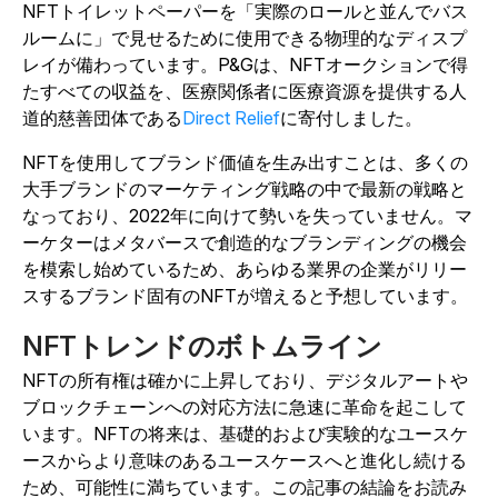
NFTトイレットペーパーを「実際のロールと並んでバス
ルームに」で見せるために使用できる物理的なディスプ
レイが備わっています。P&Gは、NFTオークションで得
たすべての収益を、医療関係者に医療資源を提供する人
道的慈善団体である
Direct Relief
に寄付しました。
NFTを使用してブランド価値を生み出すことは、多くの
大手ブランドのマーケティング戦略の中で最新の戦略と
なっており、2022年に向けて勢いを失っていません。マ
ーケターはメタバースで創造的なブランディングの機会
を模索し始めているため、あらゆる業界の企業がリリー
スするブランド固有のNFTが増えると予想しています。
NFTトレンドのボトムライン
NFTの所有権は確かに上昇しており、デジタルアートや
ブロックチェーンへの対応方法に急速に革命を起こして
います。NFTの将来は、基礎的および実験的なユースケ
ースからより意味のあるユースケースへと進化し続ける
ため、可能性に満ちています。この記事の結論をお読み