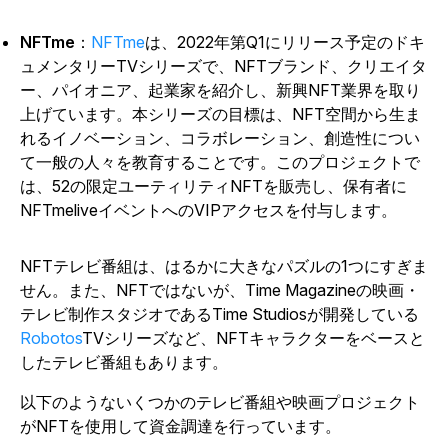
NFTme
：
NFTme
は、2022年第Q1にリリース予定のドキ
ュメンタリーTVシリーズで、NFTブランド、クリエイタ
ー、パイオニア、起業家を紹介し、新興NFT業界を取り
上げています。本シリーズの目標は、NFT空間から生ま
れるイノベーション、コラボレーション、創造性につい
て一般の人々を教育することです。このプロジェクトで
は、52の限定ユーティリティNFTを販売し、保有者に
NFTme
liveイベントへのVIPアクセスを付与します。
NFTテレビ番組は、はるかに大きなパズルの1つにすぎま
せん。また、NFTではないが、
Time Magazine
の映画・
テレビ制作スタジオであるTime Studiosが開発している
Robotos
TVシリーズなど、NFTキャラクターをベースと
したテレビ番組もあります。
以下のようないくつかのテレビ番組や映画プロジェクト
がNFTを使用して資金調達を行っています。