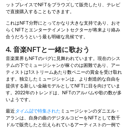
ットプレイスでNFTをブラウズして販売したり、テレビ
で直接購入することもできます。
これはNFT分野にとってかなり大きな支持であり、おそ
らくNFTとエンターテイメントセクターが将来より絡み
合うだろうという最も明確な兆候です。
4. 音楽NFTと一緒に歌おう
音楽業界もNFTのバグに見舞われています。現在のシス
テムの下でミュージシャンが稼ぐのは困難であり、アー
ティストは1ストリームあたり数ペニーの賞金を受け取れ
ます。独立したミュージシャンは、より創造的な自由を
提供する新しい金融モデルとしてNFTに目を向けていま
す。2022年のトレンドは、NFTのアルバムや歌の数が多
いようです。
最近
タイム誌
で特集された
ミュージシャンのダニエル・
アランは、自身の曲のデジタルコピーをNFTとして数千
ドルで販売したと伝えられているアーティストの一例で