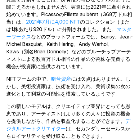
聞こえるかもしれませんが、実際には2021年に牽引され
始めています。Picassoの
Fillette au béret
（368万ドル相
当）は
、2021年7月に4,000 NFT
のコレクション（また
は1株あたり920ドル）に分割されました。また、
マスタ
ーワークス
などのプラットフォームでは、Bansy、Jean-
Michel Basquiat、Keith Haring、Andy Warhol、
Kaws（別名Brian Donnelly）などのブルーチップアーテ
ィストによる数百万ドル相当の作品の分割株を売買する
機会が投資家に提供されています。
NFTブームの中で、
暗号資産
には欠点はありません。し
かし、美術投資家は、技術を受け入れ、美術収集の次の
進化として利益の可能性を模索しているようです。
この新しいモデルは、クリエイティブ業界にとっても恩
恵であり、アーティストはより多くの人々に投資の機会
を提供しながら、作品を収益化することができます。
デ
ジタルアートクリエイター
は、セカンダリーセールスか
らロイヤリティを受け取ることもできます。