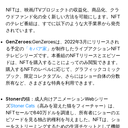
NFTは、映画/TVプロジェクトの収益化、商品化、クラ
ウドファンド化の全く新しい方法を可能にします。NFT
のテレビ番組は、すでに以下のような大手業界から発売
されています。
GenZeroes:
GenZeroes
は、2022年3月にリリースされ
る予定の
「キバア家
」が制作したライブアクションNFT
テレビシリーズです。本番組のNFTリリースとエピソー
ドは、NFTを購入することによってのみ閲覧できます。
購入するNFTのレベルに応じて、グラフィックコミック
ブック、限定コレクタブル、さらにはショー自体の分数
所有など、さまざまな特典を利用できます。
Stonerの
猫：成人向けアニメーションWebシリー
ズ
Stoner Cats
（高みを迎えた猫をフィーチャー）は、
NFTセールで840万ドルを調達し、所有者にショーのエ
ピソードを見る独占的権利を与えました。NFTは、ショ
ーをストリーミングするための生涯チケットとして機能