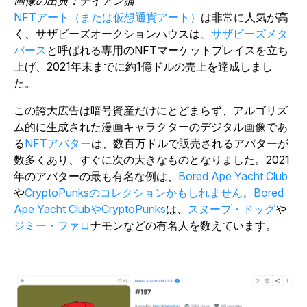
画像の出典：ナイアン猫
NFTアート（または仮想通貨アート）
は非常に人気が高
く、サザビーズオークションハウスは
、サザビーズメタ
バース
と呼ばれる専用のNFTマーケットプレイスを立ち
上げ、2021年末までに約1億ドルの売上を達成しまし
た。
この誇大広告は暗号資産だけにとどまらず、アルゴリズ
ム的に生成された漫画キャラクターのデジタル画像であ
る
NFTアバター
は、数百万ドルで販売されるアバターが
数多くあり、すぐに次の大きなものとなりました。2021
年のアバターの最も有名な例は、
Bored Ape Yacht Club
や
CryptoPunksのコレクションかもしれません。Bored
Ape Yacht ClubやCryptoPunks
は、
スヌープ・ドッグ
や
ジミー・ファロ
ナモンなどの有名人を数えています。