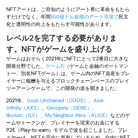
NFTアートは、ご存知のようにアート界に革命をもたら
すだけでなく、年間
500億ドル規模のアート市場で
民主
化と透明性の向上をもたらす可能性があります。
レベル2を完了する必要がありま
す。NFTがゲームを盛り上げる
ゲームはおそらく2021年にNFTにとって2番目に大きな
開発分野でした。
ゲームFi
（ゲームと金融のポートマン
トー、別名NFTゲーム）は、ゲーム内のNFT資産をプレ
イヤーに報酬を与えるブロックチェーンベースのプレイ
ツーアーンゲームで、この開発の道を開きました。
2021年、
Gods Unchained
（GODS）
、
Axie
Infinity
（AXS）
、
Genopets
（GENE）
、
Illuvium
（ILV）
、
My Neighbor Alice
（ALICE）
などのゲ
ームやトークンが、プレイヤーを現実のお金にする
P2E（Play-to-earn）モデルで波を起こしました。プレ
イヤーは、NFTを完全に所有しているため、自由にNFT