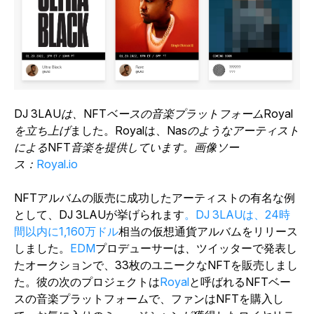
DJ 3LAUは、NFTベースの音楽プラットフォームRoyal
を立ち上げ
ました。Royalは、
Nasのようなアーティスト
によるNFT音楽を提供しています。
画像ソー
ス：
Royal.io
NFTアルバムの販売に成功したアーティストの有名な例
として、DJ 3LAUが挙げられます
。DJ 3LAUは、24時
間以内に1,160万ドル
相当の仮想通貨アルバムをリリース
しました。
EDM
プロデューサーは
、
ツイッターで発表し
たオークションで、33枚のユニークなNFTを販売しまし
た。彼の次のプロジェクトは
Royal
と呼ばれるNFTベー
スの音楽プラットフォームで、ファンはNFTを購入し