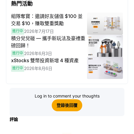
熱門活動
組隊奪寶：邀請好友儲值 $100 並
交易 $10，賺取雙重獎勵
進行中
2026年7月17日
積分兌兌碰 — 攜手新玩法及豪禮重
磅回歸！
進行中
2026年6月3日
xStocks 雙幣投資新增 4 種資產
進行中
2026年8月6日
Log in to comment your thoughts
登錄後回覆
評論