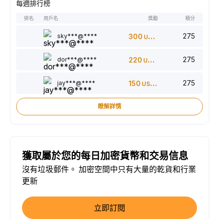
每週排行榜
排名
用戶名
獎勵
積分
275
sky***@****
300
USDT
275
dor***@****
220
USDT
275
jay***@****
150
USDT
瞭解詳情
獲取屬於您的每日加密貨幣和交易信息
沒有垃圾郵件。 加密空間中只有大量的乾貨和行業
更新
立即訂閱