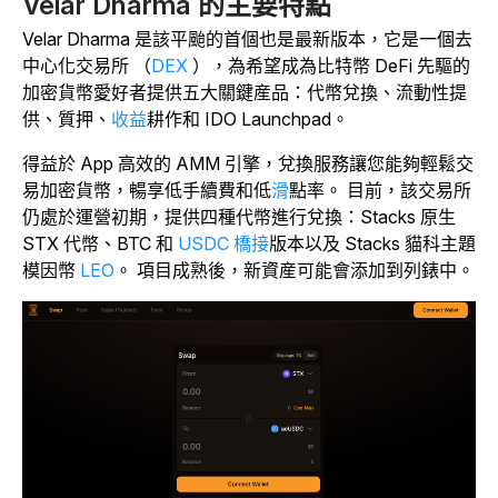
Velar Dharma 的主要特點
Velar Dharma 是該平颱的首個也是最新版本，它是一個去
中心化交易所 （
DEX
），為希望成為比特幣 DeFi 先驅的
加密貨幣愛好者提供五大關鍵産品：代幣兌換、流動性提
供、質押、
收益
耕作
和 IDO Launchpad。
得益於 App
高效的 AMM 引擎，兌換服務讓您能夠輕鬆交
易加密貨幣，暢享低手續費和低
滑
點率。
目前，該交易所
仍處於運營初期，提供四種代幣進行兌換：Stacks 原生
STX 代幣、
BTC 和
USDC
橋接
版本
以及 Stacks 貓科主題
模因幣
LEO
。 項目成熟後，新資産可能會添加到列錶中。