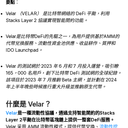
要點
：
Velar （VELAR） 是比特幣網絡的 DeFi 平颱，利用
Stacks Layer 2 協議實現智能閤約功能。
Velar是比特幣DeFi的先驅之一，為用戶提供基於AMM的
代幣兌換服務、流動性資金池供應、收益耕作、質押和
IDO Launchpad。
Velar 的測試網於 2023 年 6 月和 7 月投入運營，吸引瞭
165，000 名用戶
，
創下比特幣 DeFi 測試網的全球紀錄。
該項目於 2023 年 7 月推齣 Beta 主網，並計劃在 2024
年上半年晚些時候進行重大升級並推齣原生代幣。
什麼是 Velar？
Velar
是一種流動性協議，通過支持智能閤約的Stacks
Layer 2平颱在比特幣區塊鏈上提供一整套DeFi服務。
Velar 采用 AMM 流動性模式，提供代幣兌換、
流動性挖