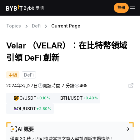
Bybit 學院
註冊
Topics
DeFi
Current Page
Velar （VELAR）：在比特幣領域
引領 DeFi 創新
中級
DeFi
2024年3月27日
閱讀時間 7 分鐘
465
BTC
/USDT
ETH
/USDT
+
0.10
%
+
0.40
%
SOL
/USDT
+
2.80
%
AI 概要
僅需 30 秒，即可快速掌握文章內容並判斷市場情緒！