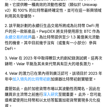
颱。它提供瞭一種高效的流動性模型（類似於 Uniswap
v2）和 100% 的比特幣最終確定性，並可在這一新興領域
利用其先發優勢。
2. 該平颱計劃的永續衍生品交易所將成為比特幣 DeFi 用
戶的另一款新産品。PerpDEX 將支持使用原生 BTC 作為
永續交易的
抵押
品
，為比特幣提供至少 1.3 萬億美元流動
性的機會，其中目前幾乎沒有（或隻有一小部分）參與
DeFi。
3. Velar 在 2023 年中取得瞭巨大的創紀錄測試網，這再次
錶明，Velar 平颱及其未來代幣具有巨大的增長潛力。
4. Velar 的潛力已在業內得到廣泛認可，該項目於
2023 年
年中
加入領先的比特幣初創
加速器比特幣初創實驗室。
盡管如此，由於加密貨幣市場以其波動性而聞名，因此在
購買非主流幣之前進行
深入研究
至關重要
。
此外，您可能
還希望使用比特幣和以太坊等藍籌加密貨幣實現多元化投
資。