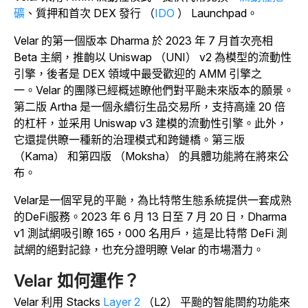
礦
、質押和首次 DEX 發行 （
IDO
） Launchpad。
Velar 的第一個版本 Dharma 於 2023 年 7 月首次亮相
Beta 主網，推齣以 Uniswap （UNI） v2 為模型的流動性
引擎，後者是 DEX 領域中最受歡迎的 AMM 引擎之
一。
Velar 的團隊已經概述瞭他們對平颱未來版本的願景。
第二版 Artha 是一個永續衍生品交易所，支持高達 20 倍
的杠杆，並采用 Uniswap v3 建模的流動性引擎。此外，
它還提供瞭一種新的治理模式和跨鏈橋。第三版
（Kama） 和第四版 （Moksha） 的具體功能將在將來公
布。
Velar是一個罕見的平颱，為比特幣生態系統提供一套成熟
的DeFi服務。2023 年 6 月 13 日至 7 月 20 日，Dharma
v1 測試網吸引瞭 165，000 名用戶，這是比特幣 DeFi 測
試網的絕對記錄，也充分證明瞭 Velar 的市場潛力。
Velar 如何運作？
Velar 利用 Stacks
Layer 2
（L2） 平颱的智能閤約功能來