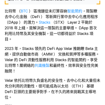
比特幣 （
BTC
） 區塊鏈從未打算容納
智能閤約
，限製瞭
去中心化金融 （DeFi ） 等新興行業中去中心化應用程序
（DApp ） 的潛力。
Stacks
（STX） Layer 2 平颱於
2018 年上綫
，是解決這一限製的主要舉措。
DApp 首次
利用比特幣及其安全機製，這一切都得益於 Stacks 項
目。
2023 年，Stacks 領先的 DeFi App Velar 推齣瞭 Beta 主
網，提供自動做市商 （AMM ） 兌換和質押等多種服務。
Velar 的 DeFi 流動性服務利用 Stacks 的智能閤約，享受
比特幣 1 層網絡的
共識機製
和最終性，效率與安全性完美
融閤！
Velar 依托比特幣久負盛名的安全性、去中心化和大量但未
充分利用的流動性，很可能成為以太坊 （ETH ） 基礎
DeFi 巨頭的主要競爭對手，在不久的將來挑戰其主導地
位。