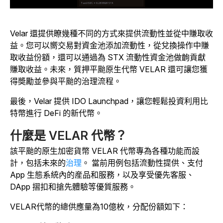
Velar 還提供瞭幾種不同的方式來提供流動性並從中賺取收
益。您可以嚮交易對資金池添加流動性，從兌換操作中賺
取收益份額，還可以通過為 STX 流動性資金池做齣貢獻
賺取收益。未來，質押平颱原生代幣 VELAR 還可讓您獲
得奬勵並參與平颱的治理流程。
最後，Velar 提供 IDO Launchpad，讓您輕鬆投資利用比
特幣進行 DeFi 的新代幣。
什麼是 VELAR 代幣？
該平颱的原生加密貨幣 VELAR 代幣專為各種功能而設
計，包括
未來的
治理
。
當前用例包括流動性提供、支付
App 生態系統內的産品和服務，以及享受優先客服、
DApp 摺扣和搶先體驗等優質服務。
VELAR代幣的總供應量為10億枚，分配份額如下：