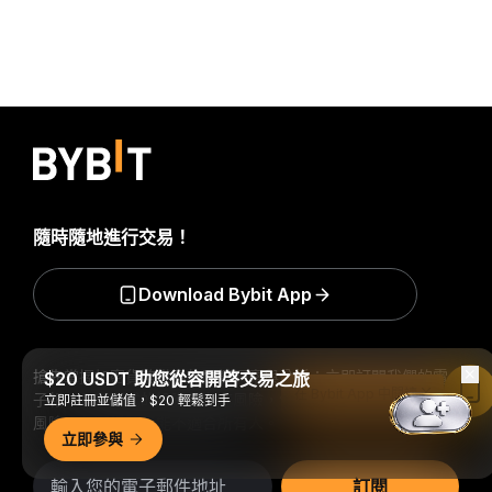
隨時隨地進行交易！
Download Bybit App
搶先掌握加密貨幣世界的關鍵洞察與分析：立即訂閱我們的電
$20 USDT 助您從容開啓交易之旅
在 Bybit App 中閱讀
子報。
全部形式的投資都存在風險，包括損失所有投資金額的
立即註冊並儲值，$20 輕鬆到手
風險。此類活動可能不適合所有人。
立即參與
訂閱