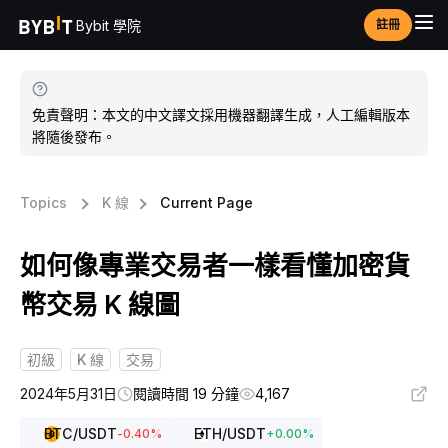
Bybit 學院
註冊
免責聲明：本文的中文譯文採用機器翻譯生成，人工編輯版本
將隨後發布。
Topics
K 線
Current Page
如何像專業交易者一樣看懂加密貨
幣交易 K 線圖
初級
K 線
交易
2024年5月31日
閱讀時間 19 分鐘
4,167
BTC
/USDT
ETH
/USDT
-0.40
%
+
0.00
%