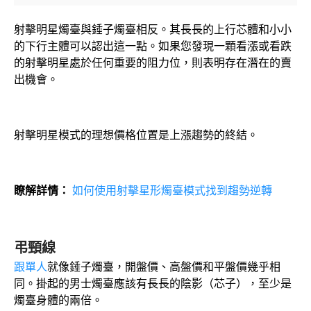
射擊明星燭臺與錘子燭臺相反。其長長的上行芯體和小小
的下行主體可以認出這一點。如果您發現一顆看漲或看跌
的射擊明星處於任何重要的阻力位，則表明存在潛在的賣
出機會。
射擊明星模式的理想價格位置是上漲趨勢的終結。
瞭解詳情：
如何使用射擊星形燭臺模式找到趨勢逆轉
弔頸線
跟單人
就像錘子燭臺，開盤價、高盤價和平盤價幾乎相
同。掛起的男士燭臺應該有長長的陰影（芯子），至少是
燭臺身體的兩倍。