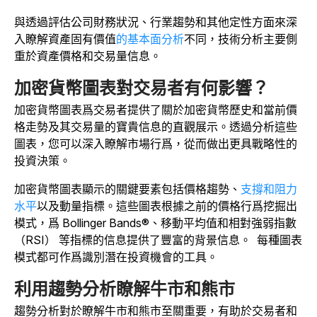
與透過評估公司財務狀況、行業趨勢和其他定性方面來深
入瞭解資產固有價值
的基本面分析
不同，技術分析主要側
重於資產價格和交易量信息。
加密貨幣圖表對交易者有何影響？
加密貨幣圖表爲交易者提供了關於加密貨幣歷史和當前價
格走勢及其交易量的寶貴信息的直觀展示。透過分析這些
圖表，您可以深入瞭解市場行爲，從而做出更具戰略性的
投資決策。
加密貨幣圖表顯示的關鍵要素包括價格趨勢、
支撐和阻力
水平
以及動量指標。這些圖表根據之前的價格行爲挖掘出
模式，爲 Bollinger Bands®、移動平均值和相對強弱指數
（RSI） 等指標的信息提供了豐富的背景信息。
每種圖表
模式都可作爲識別潛在投資機會的工具。
利用趨勢分析瞭解牛市和熊市
趨勢分析對於瞭解牛市和熊市至關重要，有助於交易者和