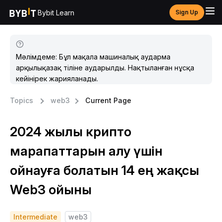
Bybit Learn
Sign Up
Мәлімдеме: Бұл мақала машиналық аударма
арқылықазақ тіліне аударылды. Нақтыланған нұсқа
кейінірек жарияланады.
Topics
web3
Current Page
2024 жылы крипто
марапаттарын алу үшін
ойнауға болатын 14 ең жақсы
Web3 ойыны
Intermediate
web3