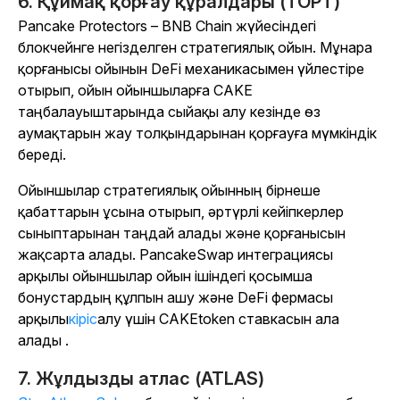
6. Құймақ қорғау құралдары (ТОРТ)
Pancake Protectors
– BNB Chain жүйесіндегі
блокчейнге негізделген стратегиялық ойын. Мұнара
қорғанысы ойынын DeFi механикасымен үйлестіре
отырып, ойын ойыншыларға CAKE
таңбалауыштарында сыйақы алу кезінде өз
аумақтарын жау толқындарынан қорғауға мүмкіндік
береді.
Ойыншылар стратегиялық ойынның бірнеше
қабаттарын ұсына отырып, әртүрлі кейіпкерлер
сыныптарынан таңдай алады және қорғанысын
жақсарта алады. PancakeSwap интеграциясы
арқылы ойыншылар ойын ішіндегі қосымша
бонустардың құлпын ашу және
DeFi фермасы
арқылы
кіріс
алу үшін CAKEtoken ставкасын ала
алады
.
7. Жұлдызды атлас (ATLAS)