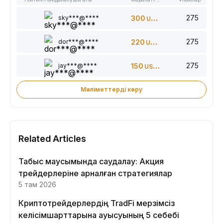
275
sky***@****
300
USDT
275
dor***@****
220
USDT
275
jay***@****
150
USDT
Мәліметтерді көру
Related Articles
Табыс маусымында саудалау: Акция
трейдерлеріне арналған стратегиялар
5 там 2026
Криптотрейдерлердің TradFi мерзімсіз
келісімшарттарына ауысуының 5 себебі