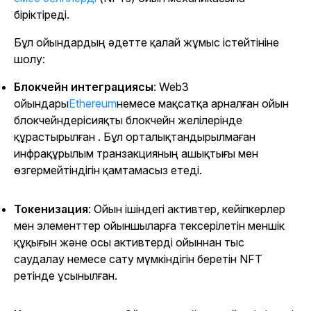
біріктіреді.
Бұл ойындардың әдетте қалай жұмыс істейтініне
шолу:
Блокчейн интеграциясы
: Web3
ойындары
Ethereum
немесе мақсатқа арналған ойын
блокчейндерісияқты блокчейн желілерінде
құрастырылған . Бұл орталықтандырылмаған
инфрақұрылым транзакцияның ашықтығы мен
өзгермейтіндігін қамтамасыз етеді.
Токенизация
: Ойын ішіндегі активтер, кейіпкерлер
мен элементтер ойыншыларға тексерілетін меншік
құқығын және осы активтерді ойыннан тыс
саудалау немесе сату мүмкіндігін беретін NFT
ретінде ұсынылған.