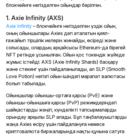
блокчейнге негізделген ойындар берілген.
1. Axie Infinity (AXS)
Axie Infinity
– блокчейнге негізделген үздік ойын,
оның ойыншылары Axies деп аталатын қиял-
ғажайып тіршілік иелерін жинайды, өсіреді және
соғысады, олардың әрқайсысы Ethereum-да бірегей
NFT ретінде ұсынылған. Ойын қос токендік жүйеде
жұмыс істейді: AXS (Axie Infinity Shards) басқару
және стекинг үшін пайдаланылады, ал SLP (Smooth
Love Potion) негізгі ойын ішіндегі марапат валютасы
болып табылады.
Ойыншылар ойыншы-ортаға қарсы (PvE) және
ойыншы-ойыншыға қарсы (PvP) режимдеріндегі
шайқастарды жеңіп, күнделікті тапсырмаларды
орындау арқылы SLP алады. Бұл таңбалауыштарды
жаңа Axies өсіру үшін пайдалануға немесе
криптовалюта биржаларында нақты құнына сатуға