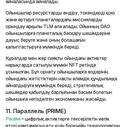
айналасында айналады.
Ойыншылар ресурстарды өндіру, токендерді қою
және әртүрлі планеталардағы миссияларды
орындау арқылы TLM ала алады. Ойынның DAO
ойыншыларға планеталық басқару шешімдеріне
дауыс беруге және оның болашағын
қалыптастыруға мүмкіндік береді.
Құралдар мен жер сияқты ойындағы активтер
нарықтарда сатылуы мүмкін NFT ретінде
ұсынылған. Бұл орнату ойыншыларға өздерінің
ойындағы жетістіктерін нақты әлемдік құндылыққа
айналдыруға мүмкіндік береді, стратегиялық
шешімдер қабылдау барлығынан басым болатын
ойыншыға негізделген экономиканы жасайды.
11. Параллель (PRIME)
Parallel
– цифрлық активтерге тексерілетін иелік
етуді қамтамасыз ету үшін блокчейн технологиясын