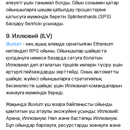
әлеуеті үшін танымал болды. Ойын сонымен қатар
ойыншыларға шешім қабылдау процестеріне
қатысуға мүмкіндік беретін Splintershards (SPS)
басқару белгісін ұсынады.
9. Иллювий (ILV)
Illuvium
- кең ашық әлемде орнатылған Ethereum
негізіндегі RPG ойыны. Ойыншылар шайқаста
қолдануға немесе базарда сатуға болатын
Иллювиал деп аталатын тіршілік иелерін түсіру үшін
әртүрлі пейзаждарды зерттейді. Оның автоматты
шайқас жүйесі ойыншыларға стратегиялық
бәсекелестік шайқас үшін Иллювиал командаларын
жинауға мүмкіндік береді.
Жақында
Illuvium
үш өзара байланысты ойынды
қамтитын үш атаулы экожүйені ұсынды:
Иллювий:
Арена, Иллювиум: Нөл
және бастапқы
Иллювиум
.
Бұл ойындар барлауға, ресурстарды жинауға және