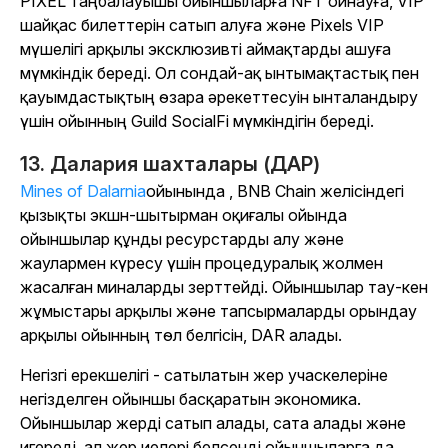
PIXEL таңбалауышы ойыншыларға NFT ойнауға, VIP
шайқас билеттерін сатып алуға және Pixels VIP
мүшелігі арқылы эксклюзивті аймақтарды ашуға
мүмкіндік береді. Ол сондай-ақ ынтымақтастық пен
қауымдастықтың өзара әрекеттесуін ынталандыру
үшін ойынның Guild SocialFi мүмкіндігін береді.
13. Далария шахталары (ДАР)
Mines of Dalarnia
ойынында , BNB Chain желісіндегі
қызықты экшн-шытырман оқиғалы ойында
ойыншылар құнды ресурстарды алу және
жаулармен күресу үшін процедуралық жолмен
жасалған миналарды зерттейді. Ойыншылар тау-кен
жұмыстары арқылы және тапсырмаларды орындау
арқылы ойынның төл белгісін, DAR алады.
Негізгі ерекшелігі - сатылатын жер учаскелеріне
негізделген ойыншы басқаратын экономика.
Ойыншылар жерді сатып алады, сата алады және
игереді, ал жер иелері белсенді ойыншыларға да,