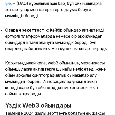
ұйым
(DAO) құрылымдары бар, бұл ойыншыларға
жаңартулар мен өзгерістерге дауыс беруге
мүмкіндік береді.
Өзара әрекеттестік
: Кейбір ойындар активтерді
әртүрлі платформаларда немесе бір экожүйедегі
ойындарда пайдалануға мүмкіндік береді, бұл
олардың пайдалылығы мен құндылығын арттырады.
Қорытындылай келе, web3 ойынының механикасы
ойыншыларға активтерге шынайы иелік етеді және
ойын арқылы криптографиялық сыйақылар алу
мүмкіндігін береді. Инновациялар үнемі дамып
келеді және бұл ойындардың механикасы жыл
сайын жақсарады.
Үздік Web3 ойындары
Төменде 2024 жылы зерттеуге болатын ең жақсы