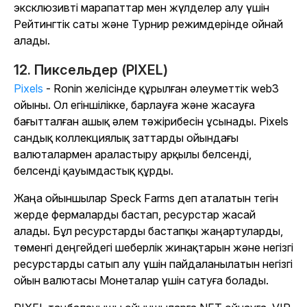
эксклюзивті марапаттар мен жүлделер алу үшін
Рейтингтік саты және Турнир режимдерінде ойнай
алады.
12. Пиксельдер (PIXEL)
Pixels
- Ronin желісінде құрылған әлеуметтік web3
ойыны. Ол егіншілікке, барлауға және жасауға
бағытталған ашық әлем тәжірибесін ұсынады.
Pixels
сандық коллекциялық заттарды ойындағы
валюталармен араластыру арқылы белсенді,
белсенді қауымдастық құрды.
Жаңа ойыншылар Speck Farms деп аталатын тегін
жерде фермаларды бастап, ресурстар жасай
алады. Бұл ресурстарды бастапқы жаңартуларды,
төменгі деңгейдегі шеберлік жинақтарын және негізгі
ресурстарды сатып алу үшін пайдаланылатын негізгі
ойын валютасы Монеталар үшін сатуға болады.