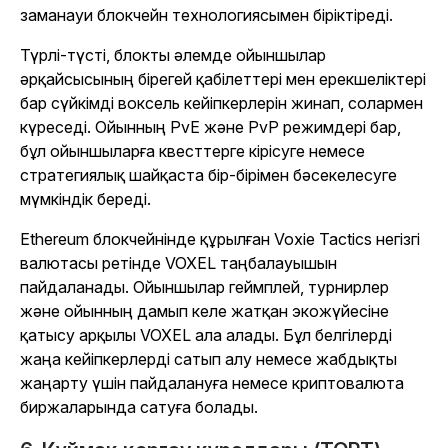
заманауи блокчейн технологиясымен біріктіреді.
Түрлі-түсті, блокты әлемде ойыншылар
әрқайсысының бірегей қабілеттері мен ерекшеліктері
бар сүйкімді воксель кейіпкерлерін жинап, солармен
күреседі. Ойынның PvE және PvP режимдері бар,
бұл ойыншыларға квесттерге кірісуге немесе
стратегиялық шайқаста бір-бірімен бәсекелесуге
мүмкіндік береді.
Ethereum блокчейнінде құрылған
Voxie Tactics
негізгі
валютасы ретінде VOXEL таңбалауышын
пайдаланады. Ойыншылар геймплей, турнирлер
және ойынның дамып келе жатқан экожүйесіне
қатысу арқылы VOXEL ала алады. Бұл белгілерді
жаңа кейіпкерлерді сатып алу немесе жабдықты
жаңарту үшін пайдалануға немесе криптовалюта
биржаларында сатуға болады.