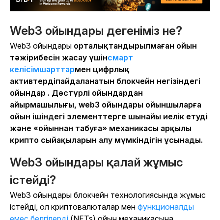
Web3 ойындары дегеніміз не?
Web3 ойындары
орталықтандырылмаған ойын
тәжірибесін жасау үшін
смарт
келісімшарттар
мен цифрлық
активтердіпайдаланатын блокчейн негізіндегі
ойындар . Дәстүрлі ойындардан
айырмашылығы, web3 ойындары ойыншыларға
ойын ішіндегі элементтерге шынайы иелік етуді
және «ойыннан табуға» механикасы арқылы
крипто сыйақыларын алу мүмкіндігін ұсынады.
Web3 ойындары қалай жұмыс
істейді?
Web3 ойындары блокчейн технологиясында жұмыс
істейді, ол криптовалюталар мен
функционалды
емес белгілерді
(NFTs) ойын механикасына