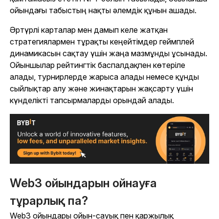
ойындағы табыстың нақты әлемдік құнын ашады.
Әртүрлі карталар мен дамып келе жатқан
стратегиялармен тұрақты кеңейтімдер геймплей
динамикасын сақтау үшін жаңа мазмұнды ұсынады.
Ойыншылар рейтингтік баспалдақпен көтеріле
алады, турнирлерде жарыса алады немесе құнды
сыйлықтар алу және жинақтарын жақсарту үшін
күнделікті тапсырмаларды орындай алады.
Web3 ойындарын ойнауға
тұрарлық па?
Web3 ойындары ойын-сауық пен қаржылық