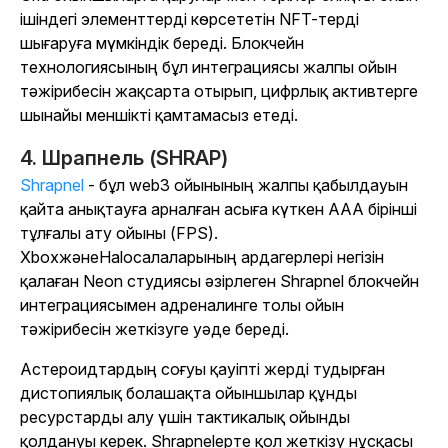
ішіндегі элементтерді көрсететін NFT-терді
шығаруға мүмкіндік береді. Блокчейн
технологиясының бұл интеграциясы жалпы ойын
тәжірибесін жақсарта отырып, цифрлық активтерге
шынайы меншікті қамтамасыз етеді.
4. Шрапнель (SHRAP)
Shrapnel
- бұл web3 ойынының жалпы қабылдауын
қайта анықтауға арналған асыға күткен AAA бірінші
тұлғалы ату ойыны (FPS).
Xbox
жәнеHalo
салаларының ардагерлері негізін
қалаған Neon студиясы әзірлеген Shrapnel блокчейн
интеграциясымен адреналинге толы ойын
тәжірибесін жеткізуге уәде береді.
Астероидтардың соғуы қауіпті жерді тудырған
дистопиялық болашақта ойыншылар құнды
ресурстарды алу үшін тактикалық ойынды
қолдануы керек.
Shrapnel
ерте қол жеткізу нұсқасы