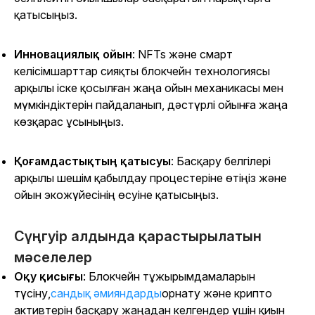
қатысыңыз.
Инновациялық ойын
: NFTs және смарт
келісімшарттар сияқты блокчейн технологиясы
арқылы іске қосылған жаңа ойын механикасы мен
мүмкіндіктерін пайдаланып, дәстүрлі ойынға жаңа
көзқарас ұсыныңыз.
Қоғамдастықтың қатысуы
: Басқару белгілері
арқылы шешім қабылдау процестеріне өтіңіз және
ойын экожүйесінің өсуіне қатысыңыз.
Сүңгуір алдында қарастырылатын
мәселелер
Оқу қисығы
: Блокчейн тұжырымдамаларын
түсіну,
сандық әмияндарды
орнату және крипто
активтерін басқару жаңадан келгендер үшін қиын