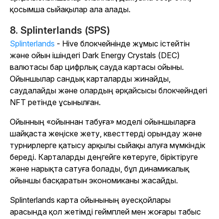
қосымша сыйақылар ала алады.
8. Splinterlands (SPS)
Splinterlands
- Hive блокчейнінде жұмыс істейтін
және ойын ішіндегі Dark Energy Crystals (DEC)
валютасы бар цифрлық сауда картасы ойыны.
Ойыншылар сандық карталарды жинайды,
саудалайды және олардың әрқайсысы блокчейндегі
NFT ретінде ұсынылған.
Ойынның «ойыннан табуға» моделі ойыншыларға
шайқаста жеңіске жету, квесттерді орындау және
турнирлерге қатысу арқылы сыйақы алуға мүмкіндік
береді. Карталарды деңгейге көтеруге, біріктіруге
және нарықта сатуға болады, бұл динамикалық
ойыншы басқаратын экономиканы жасайды.
Splinterlands
карта ойынының әуесқойлары
арасында қол жетімді геймплей мен жоғары табыс