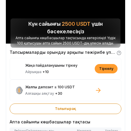
Күн сайынғы
2500
USDT
үшін
бәсекелесіңіз
Апта сайынғы көшбасшылар тақтасында көтеріліңіз! Үздік
100 қатысушы апта сайын 2500 USDT-дің үлесін алады.
Тапсырмаларды орындау арқылы тәжірибе ұпайларын алыңыз
Жаңа пайдаланушыны тіркеу
Тіркелу
Айрықша
+10
Жалпы депозит ≥ 100 USDT
Алғашқы аяқтау
+30
Толығырақ
Апта сайынғы көшбасшылар тақтасы
Рейтинг
Пайдаланушы аты
Марапаттар
Ұпайлар