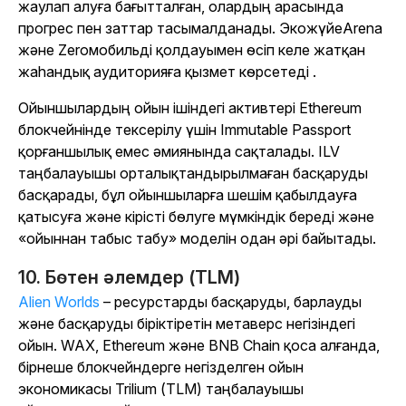
жаулап алуға бағытталған, олардың арасында
прогрес пен заттар тасымалданады. Экожүйе
Arena
және
Zero
мобильді қолдауымен өсіп келе жатқан
жаһандық аудиторияға қызмет көрсетеді .
Ойыншылардың ойын ішіндегі активтері Ethereum
блокчейнінде тексерілу үшін Immutable Passport
қорғаншылық емес әмиянында сақталады. ILV
таңбалауышы орталықтандырылмаған басқаруды
басқарады, бұл ойыншыларға шешім қабылдауға
қатысуға және кірісті бөлуге мүмкіндік береді және
«ойыннан табыс табу» моделін одан әрі байытады.
10. Бөтен әлемдер (TLM)
Alien Worlds
– ресурстарды басқаруды, барлауды
және басқаруды біріктіретін метаверс негізіндегі
ойын. WAX, Ethereum және BNB Chain қоса алғанда,
бірнеше блокчейндерге негізделген ойын
экономикасы Trilium (TLM) таңбалауышы