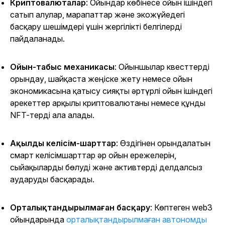
Криптовалюталар
: Ойындар көбінесе ойын ішіндегі
сатып алулар, марапаттар және экожүйедегі
басқару шешімдері үшін жергілікті белгілерді
пайдаланады.
Ойын-табыс механикасы
: Ойыншылар квесттерді
орындау, шайқаста жеңіске жету немесе ойын
экономикасына қатысу сияқты әртүрлі ойын ішіндегі
әрекеттер арқылы криптовалютаны немесе құнды
NFT-терді ала алады.
Ақылды келісім-шарттар
: Өздігінен орындалатын
смарт келісімшарттар әр ойын ережелерін,
сыйақыларды бөлуді және активтерді делдалсыз
аударуды басқарады.
Орталықтандырылмаған басқару
: Көптеген web3
ойындарында
орталықтандырылмаған автономды