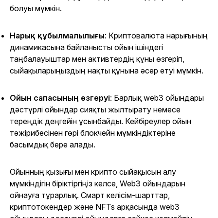
болуы мүмкін.
Нарық құбылмалылығы
: Криптовалюта нарығының
динамикасына байланысты ойын ішіндегі
таңбалауыштар мен активтердің құны өзгеріп,
сыйақыларыңыздың нақты құнына әсер етуі мүмкін.
Ойын сапасының өзгеруі
: Барлық web3 ойындары
дәстүрлі ойындар сияқты жылтырату немесе
тереңдік деңгейін ұсынбайды. Кейбіреулер ойын
тәжірибесінен гөрі блокчейн мүмкіндіктеріне
басымдық бере алады.
Ойынның қызығы мен крипто сыйақысын алу
мүмкіндігін біріктіргіңіз келсе, Web3 ойындарын
ойнауға тұрарлық. Смарт келісім-шарттар,
криптотокендер және NFTs арқасында web3