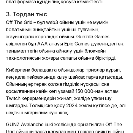
платформаға құндылық қосуға көмектесті.
3. Тордан тыс
Off The Grid
– бұл web3 ойыны үшін не мүмкін
болатынын анықтайтын үшінші тұлғаның
жауынгерлік корольдік ойыны. Gunzilla Games
әзірлеген бұл AAA атауы Epic Games дүкеніндегі ең
танымал тегін ойынға айналу үшін блокчейн
технологиясын жоғары сапалы ойынға біріктірді.
Киберпанк болашақта ойыншылар триолар құрып,
кең қала пейзажында қызу шайқастарға қатысады.
Ойынның ертерек қолжетімділік нұсқасы іске
қосылғаннан кейін көп ұзамай 150 000-нан астам
Twitch көрермендерін жинап, желіде үлкен шу
шығарды. Толық іске қосу 2024 жылы күтілсе де, әлі
нақты шығарылым күні жоқ.
GUNZ Avalanche ішкі желісінде орнатылған
Off The
Grid
ойыншыларға қарулар мен терілер сияқты ойын