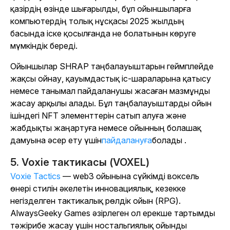
қазірдің өзінде шығарылды, бұл ойыншыларға
компьютердің толық нұсқасы 2025 жылдың
басында іске қосылғанда не болатынын көруге
мүмкіндік береді.
Ойыншылар SHRAP таңбалауыштарын геймплейде
жақсы ойнау, қауымдастық іс-шараларына қатысу
немесе танымал пайдаланушы жасаған мазмұнды
жасау арқылы алады. Бұл таңбалауыштарды ойын
ішіндегі NFT элементтерін сатып алуға және
жабдықты жаңартуға немесе ойынның болашақ
дамуына әсер ету үшін
пайдалануға
болады
.
5. Voxie тактикасы (VOXEL)
Voxie Tactics
— web3 ойынына сүйкімді воксель
өнері стилін әкелетін инновациялық, кезекке
негізделген тактикалық рөлдік ойын (RPG).
AlwaysGeeky Games әзірлеген ол ерекше тартымды
тәжірибе жасау үшін ностальгиялық ойынды