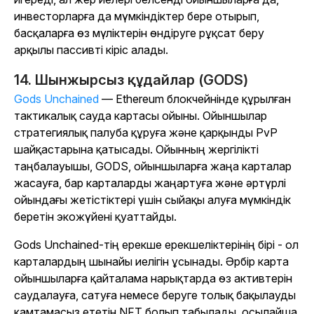
инвесторларға да мүмкіндіктер бере отырып,
басқаларға өз мүліктерін өндіруге рұқсат беру
арқылы пассивті кіріс алады.
14. Шынжырсыз құдайлар (GODS)
Gods Unchained
— Ethereum блокчейнінде құрылған
тактикалық сауда картасы ойыны. Ойыншылар
стратегиялық палуба құруға және қарқынды PvP
шайқастарына қатысады. Ойынның жергілікті
таңбалауышы, GODS, ойыншыларға жаңа карталар
жасауға, бар карталарды жаңартуға және әртүрлі
ойындағы жетістіктері үшін сыйақы алуға мүмкіндік
беретін экожүйені қуаттайды.
Gods Unchained
-тің ерекше ерекшеліктерінің бірі - ол
карталардың шынайы иелігін ұсынады. Әрбір карта
ойыншыларға қайталама нарықтарда өз активтерін
саудалауға, сатуға немесе беруге толық бақылауды
қамтамасыз ететін NFT болып табылады, осылайша