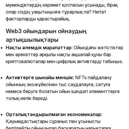
мүмкіндіктердің керемет қоспасын ұсынады, бірақ
олар сіздің уақытыңызға тұрарлық па? Негізгі
факторларды қарастырайық.
Web3 ойындарын ойнаудың
артықшылықтары
Нақты әлемдік марапаттар
: Ойындағы жетістіктер
мен әрекеттер арқылы нақты ақшалай құны бар
криптовалюталар мен цифрлық активтерді табыңыз.
Активтерге шынайы меншік
: NFTs пайдалану
ойынның экожүйесінен тыс саудалауға, сатуға
немесе беруге болатын ойын ішіндегі элементтерге
толық иелік береді.
Орталықтандырылмаған экономикалар
:
Қауымдастықтары сұраныс пен ұсынысты
белгілейтін ойыншылар басқаратын нарықтарға