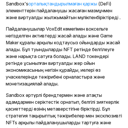
Sandbox's
орталықтандырылмаған қаржы
(DeFi)
элементтерін пайдаланушы жасаған мазмұнмен
және виртуалды жылжымайтын мүлікпенбіріктіреді
.
Пайдаланушылар VoxEdit көмегімен воксельге
негізделген активтерді жасай алады және Game
Maker құралы арқылы кодтаусыз ойындарды жасай
алады. Бұл туындыларды NFT ретінде белгілеуге
және нарықта сатуға болады. LAND токендері
ретінде ұсынылған виртуалды жер ойын
экономикасының негізін құрайды, иелері өз
учаскелерінде тәжірибені орналастыра және
монетизациялай алады.
Sandbox
әртүрлі брендтермен және атақты
адамдармен серіктестік орнатып, белгілі зияткерлік
қасиеттерді өзінің метаверстігіне біріктірді. Бұл
стратегия тақырыптық тәжірибелер мен эксклюзивті
NFTs арқылы пайдаланушыларды тартуға және