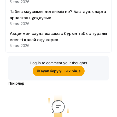
5 там 2026
Табыс маусымы дегеніміз не? Бастаушыларға
арналған нұсқаулық
5 там 2026
Акциямен сауда жасамас бұрын табыс туралы
есепті қалай оқу керек
5 там 2026
Log in to comment your thoughts
Жауап беру үшін кіріңіз
Пікірлер