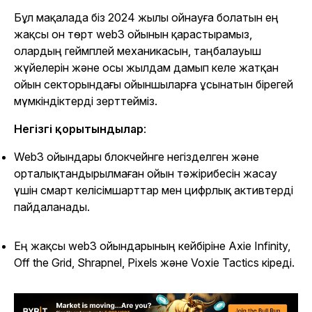
Бұл мақалада біз 2024 жылы ойнауға болатын ең
жақсы он төрт web3 ойынын қарастырамыз,
олардың геймплей механикасын, таңбалауыш
жүйелерін және осы жылдам дамып келе жатқан
ойын секторындағы ойыншыларға ұсынатын бірегей
мүмкіндіктерді зерттейміз.
Негізгі қорытындылар
:
Web3 ойындары блокчейнге негізделген және
орталықтандырылмаған ойын тәжірибесін жасау
үшін смарт келісімшарттар мен цифрлық активтерді
пайдаланады.
Ең жақсы web3 ойындарының кейбіріне Axie Infinity,
Off the Grid, Shrapnel, Pixels және Voxie Tactics кіреді.