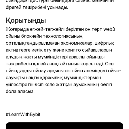
ойындары дәстүрлі ойындарға сәйкес келмейтін
бірегей тәжірибені ұсынады.
Қорытынды
Жоғарыда егжей-тегжейлі берілген он төрт web3
ойыны блокчейн технологиясының
орталықтандырылмаған экономикалар, цифрлық
активтерге иелік ету және крипто сыйақыларын
алудың нақты мүмкіндіктері арқылы ойыншы
тәжірибесін қалай анықтайтынын көрсетеді. Осы
ойындарды ойнау арқылы сіз ойын әлеміндегі ойын-
сауықты нақты қаржылық мүмкіндіктермен
үйлестіретін өсіп келе жатқан ауысымның бөлігі
бола аласыз.
#LearnWithBybit