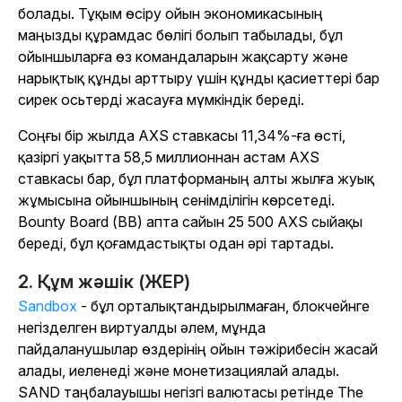
болады. Тұқым өсіру ойын экономикасының
маңызды құрамдас бөлігі болып табылады, бұл
ойыншыларға өз командаларын жақсарту және
нарықтық құнды арттыру үшін құнды қасиеттері бар
сирек осьтерді жасауға мүмкіндік береді.
Соңғы бір жылда AXS ставкасы 11,34%-ға өсті,
қазіргі уақытта 58,5 миллионнан астам AXS
ставкасы бар, бұл платформаның алты жылға жуық
жұмысына ойыншының сенімділігін көрсетеді.
Bounty Board (BB) апта сайын 25 500 AXS сыйақы
береді, бұл қоғамдастықты одан әрі тартады.
2. Құм жәшік (ЖЕР)
Sandbox
- бұл орталықтандырылмаған, блокчейнге
негізделген виртуалды әлем, мұнда
пайдаланушылар өздерінің ойын тәжірибесін жасай
алады, иеленеді және монетизациялай алады.
SAND таңбалауышы негізгі валютасы ретінде
The