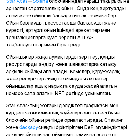
Star Atlas
—
Solana
блокчейніндегі ғарыш тақырыбына
арналған стратегиялық ойын . Онда кең виртуалды
әлем және ойыншы басқаратын экономика бар.
Ойын барлауды, ресурстарды басқаруды және
күресті, әртүрлі ойын ішіндегі әрекеттер мен
транзакцияларға қуат беретін ATLAS
таңбалауыштарымен біріктіреді.
Ойыншылар жаңа аумақтарды зерттеу, құнды
ресурстарды өндіру және шайқастарға қатысу
арқылы сыйақы ала алады. Кемелер, қару-жарақ
және ресурстар сияқты ойындағы активтер
ойыншылар ашық нарықта сауда жасай алатын
немесе сата алатын NFT ретінде ұсынылған.
Star Atlas-
тың жоғары дәлдіктегі графикасы мен
күрделі экономикалық жүйелері оны келесі буын
блокчейн ойыны ретінде орналастырады. Стакинг
және
басқару
сияқты біріктірілген DeFi мүмкіндіктері
арқылы
ойыншылар ойынның дамуына әсер етіп,