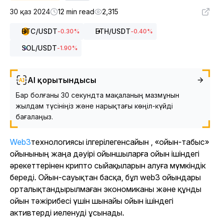
30 қаз 2024
12 min read
2,315
BTC
/USDT
ETH
/USDT
-0.30
%
-0.40
%
SOL
/USDT
-1.90
%
AI қорытындысы
Бар болғаны 30 секундта мақаланың мазмұнын
жылдам түсініңіз және нарықтағы көңіл-күйді
бағалаңыз.
Web3
технологиясы ілгерілеген
сайын , «ойын-табыс»
ойынының жаңа дәуірі ойыншыларға ойын ішіндегі
әрекеттерінен крипто сыйақыларын алуға мүмкіндік
береді. Ойын-сауықтан басқа, бұл web3 ойындары
орталықтандырылмаған экономиканы және құнды
ойын тәжірибесі үшін шынайы ойын ішіндегі
активтерді иеленуді ұсынады.