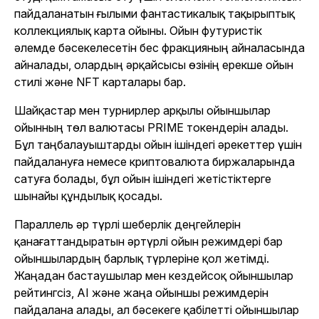
пайдаланатын ғылыми фантастикалық тақырыптық
коллекциялық карта ойыны. Ойын футуристік
әлемде бәсекелесетін бес фракцияның айналасында
айналады, олардың әрқайсысы өзінің ерекше ойын
стилі және NFT карталары бар.
Шайқастар мен турнирлер арқылы ойыншылар
ойынның төл валютасы PRIME токендерін алады.
Бұл таңбалауыштарды ойын ішіндегі әрекеттер үшін
пайдалануға немесе криптовалюта биржаларында
сатуға болады, бұл ойын ішіндегі жетістіктерге
шынайы құндылық қосады.
Параллель
әр түрлі шеберлік деңгейлерін
қанағаттандыратын әртүрлі ойын режимдері бар
ойыншылардың барлық түрлеріне қол жетімді.
Жаңадан бастаушылар мен кездейсоқ ойыншылар
рейтингсіз, AI және жаңа ойыншы режимдерін
пайдалана алады, ал бәсекеге қабілетті ойыншылар