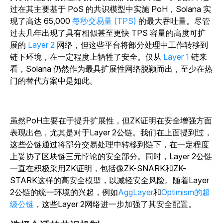
过在其主要基于 PoS 的共识模型中实施 PoH，Solana 实
现了高达 65,000
每秒交易量 (TPS)
的最大吞吐量。尽管
过去几年出现了具有相似甚至更快 TPS 容量的高度可扩
展的
Layer 2
网络，但这些平台将部分处理中工作转移到
链下环境，在一定程度上牺牲了安全。仅从
Layer 1
链来
看，Solana 仍然作为最具扩展性网络脱颖而出，至少在热
门的替代方案中是如此。
虽然PoH主要在于提升扩展性，但ZK证明在安全增强方面
表现出色，尤其是对于Layer 2公链。我们在上面提到过，
这些公链通过将部分交易处理中转移到链下，在一定程度
上妥协了区块链三元悖论的安全部分。同时，Layer 2公链
一直在积极采用ZK证明，包括像ZK-SNARK和ZK-
STARK这样的高安全模型，以减轻安全风险。随着Layer
2公链的统一环境的兴起，例如
AggLayer
和
Optimism的超
级公链
，这些Layer 2网络进一步加强了其安全配置。