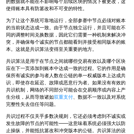
的数据就不能在不影响每个后续区块的情况下被更改，这
使得账本具有防篡改和不可变的特性。
为了让这个系统可靠地运行，全部参赛中节点必须对账本
的当前状态达成一致。由于节点独立运行，并且可能在不
同的调整时间兑换数据，因此它们需要一种机制来解决冲
突，并确保每个诚实的节点都能看到并接受相同版本的账
本。这就是共识算法变得至关重要的地方。
共识算法是用于在节点之间就哪些交易有效以及哪个区块
应在下一页添加到账本中达成一致的过程。它的作用是确
保所有诚实的参与者人数在公链的单一权威版本上达成共
识，即使存在延迟、故障或恶意行为者。如果没有有效的
共识机制，网络的不同部分可能会在交易顺序或内容上产
生分歧，从而导致诸如
双重支付
、数据不一致以及对系统
完整性失去信任等问题。
共识过程不仅关乎多数决规则，它还必须考虑到不诚实或
发生故障的节点的可能性——这意味着系统必须强大以防
止操纵，并能抵抗篡改和冲突版本的公链。共识算法的设