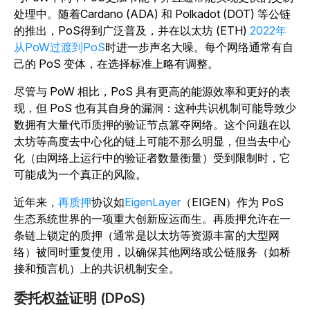
处理中。随着Cardano (ADA) 和 Polkadot (DOT) 等公链
的推出，PoS得到广泛普及，并在以太坊 (ETH)
2022年
从PoW过渡到PoS
时进一步声名大噪。每个网络通常有自
己的 PoS 变体，在选择标准上略有调整。
尽管与 PoW 相比，PoS 具有更高的能源效率和更好的表
现，但 PoS 也有其自身的漏洞：这种共识机制可能导致少
数拥有大量代币质押的验证节点篡夺网络。这个问题在以
太坊等高度去中心化的链上可能不那么明显，但当去中心
化（由网络上运行中的验证者数量衡量）受到限制时，它
可能成为一个真正的风险。
近年来，
再质押
协议如
EigenLayer
（EIGEN）作为 PoS
生态系统世界的一项重大创新应运而生。再质押允许在一
条链上锁定的质押（通常是以太坊等资源丰富的大型网
络）被同时重复使用，以确保其他网络或公链服务（如桥
接和预言机）上的共识机制安全。
委托权益证明 (DPoS)