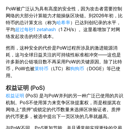
PoW被广泛认为具有高度的安全性，因为攻击者需要控制
网络的大部分计算能力才能操纵区块链。到2026年初，比
特币的总计算支出（称为
哈希率
）已达到创纪录的水平，
平均
超过每秒1 zetahash
（1 ZH/s）。这显着增加了对网
络发起攻击的经济成本。
然而，这种安全的代价是PoW过程所涉及的激进能源消
耗，这与全球日益关注的可持续性标准相冲突——这也是
许多新的公链项目数不再采用PoW的关键原因。除了比特
币，PoW也被
莱特币
（LTC）和
狗狗币
（DOGE）等已使
用。
权益证明 (PoS)
权益证明
(PoS) 是与PoW并列的另一种广泛已使用的共识
机制。PoS不使用算力来竞争区块提案权，而是根据其在
网络上“质押”或锁定的代币数量来选择区块验证者。质押
的代币更多，被选中提出下一页区块的几率就越高。
与PoW不同，PoS更加节能，并且通常能实现更快的交易