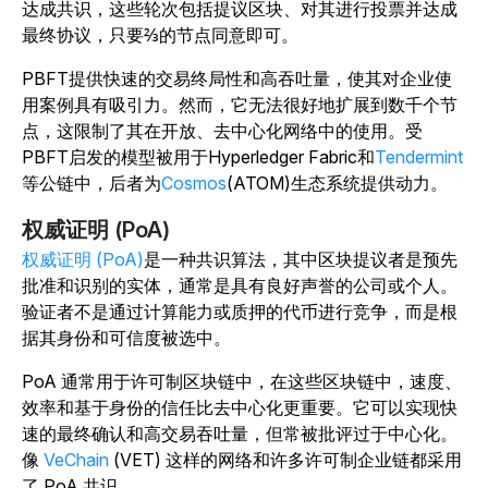
达成共识，这些轮次包括提议区块、对其进行投票并达成
最终协议，只要⅔的节点同意即可。
PBFT提供快速的交易终局性和高吞吐量，使其对企业使
用案例具有吸引力。然而，它无法很好地扩展到数千个节
点，这限制了其在开放、去中心化网络中的使用。受
PBFT启发的模型被用于Hyperledger Fabric和
Tendermint
等公链中，后者为
Cosmos
(ATOM)生态系统提供动力。
权威证明 (PoA)
权威证明 (PoA)
是一种共识算法，其中区块提议者是预先
批准和识别的实体，通常是具有良好声誉的公司或个人。
验证者不是通过计算能力或质押的代币进行竞争，而是根
据其身份和可信度被选中。
PoA 通常用于许可制区块链中，在这些区块链中，速度、
效率和基于身份的信任比去中心化更重要。它可以实现快
速的最终确认和高交易吞吐量，但常被批评过于中心化。
像
VeChain
(VET) 这样的网络和许多许可制企业链都采用
了 PoA 共识。