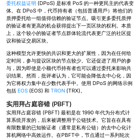
委托权益证明
(DPoS) 是标准 PoS 的一种更民主的代表变
体。在 DPoS 中，代币持有者（包括普通用戶）将他们的
质押委托给一组值得信赖的验证节点。吸引更多委托质押
的验证者有更高的机会获得提出下一页区块的权利。本质
上，这个较小的验证者节点群体轮流代表更广泛的社区提
议和验证交易区块。
这种模型允许更快的共识和更大的扩展性，因为在任何给
定时间，参与提议区块的节点较少。它还促进了用戶的参
与，因为即使是小额代币持有者也可以通过委托来影响共
识结果。然而，批评者认为，它可能会降低去中心化，因
为它将权力集中在少数代表手中。使用 DPoS 的网络示例
包括
EOS
(EOS) 和
TRON
(TRX)。
实用拜占庭容错 (PBFT)
实用拜占庭容错 (PBFT) 最初是在 1990 年代为分布式计
算系统开发的，后来被调整用于公链技术。它旨在在具有
有限数量的已知验证者（通常是私有公链）的去中心化计
算机网络中高效运作。在PBFT中，节点通过一系列轮次