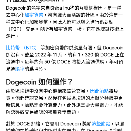
Dogecoin的名字來自Shiba Inu狗的互聯網模因，是一種
去中心化
加密貨幣
，擁有龐大而活躍的社區。由於這是一
種去中心化加密貨幣，因此人們可以與之進行點對點
（P2P） 交易。與所有加密貨幣一樣，它在區塊鏈技術上
運行。
比特幣 （BTC）
等加密貨幣的供應量有限，但 Dogecoin
卻沒有。截至 2022 年 11 月，約有 1，320 億 DOGE 正在
流通中。每年約有 50 億 DOGE 將投入流通供應，年可預
見
通
脹率
約爲 4%。
Dogecoin 如何運作？
由於區塊鏈中沒有中心機構來監管交易，
因此節點
將負
責。他們確認交易，然後在名爲區塊鏈的虛擬分類賬中更
新信息。
節點需要計算能力，此外還需要大量電力，才能
解決導致交易確認的複雜數學問題。
對於 DOGE 網絡，它會用 Dogecoin 獎勵
這些節點
，以彌
補他們在挖礦過程中所付出的努力。在 Dogecoin 區塊鏈