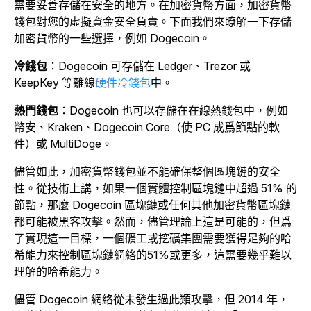
需要妥善存儲在安全的地方。
在加密貨幣方面，加密貨幣
錢包對您的虛擬資金安全負責。下面我們來瞭解一下存儲
加密貨幣的一些選擇，例如 Dogecoin。
冷錢包
：Dogecoin 可存儲在 Ledger、Trezor 或
KeepKey 等離線
硬件冷錢包
中。
熱門錢包
：Dogecoin 也可以存儲在在線熱錢包中，例如
幣安、Kraken、Dogecoin Core（使 PC 成爲節點的軟
件）或 MultiDoge。
儘管如此，加密貨幣錢包並不能確保整個區塊鏈的安全
性。從技術上講，如果一個實體控制區塊鏈中超過 51% 的
節點，那麼 Dogecoin 區塊鏈或任何其他加密貨幣區塊鏈
都可能被黑客攻擊。
然而，儘管理論上這是可能的，但爲
了實現這一目標，一個礦工或挖礦集團需要獲得足夠的哈
希能力來控制區塊鏈網絡的51%或更多，這需要幾乎難以
理解的哈希能力。
儘管 Dogecoin 網絡從未發生過此類攻擊，但 2014 年，