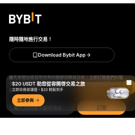
隨時隨地進行交易！
Download Bybit App
搶先掌握加密貨幣世界的關鍵洞察與分析：立即訂閱我們的電
$20 USDT 助您從容開啓交易之旅
子報。
全部形式的投資都存在風險，包括損失所有投資金額的
在 Bybit App 中閱讀
風險。此類活動可能不適合所有人。
立即註冊並儲值，$20 輕鬆到手
立即參與
訂閱
關注我們
詳細概要