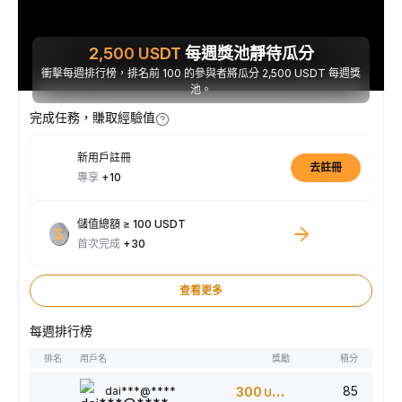
2,500
USDT
每週獎池靜待瓜分
衝擊每週排行榜，排名前 100 的參與者將瓜分 2,500 USDT 每週獎
池。
完成任務，賺取經驗值
新用戶註冊
去註冊
專享
+10
儲值總額 ≥ 100 USDT
首次完成
+30
查看更多
每週排行榜
排名
用戶名
獎勵
積分
85
dai***@****
300
USDT