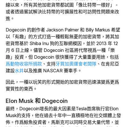
線以來，所有其他加密貨幣都試圖「像比特幣一樣好」 -
或者透過嘗試解決比特幣的可擴展性和可訪問性問題來改
進。
Dogecoin 的創作者 Jackson Palmer 和 Billy Markus 希望
以「有趣」的方式打造一種輕鬆無憂的加密貨幣，將其加
密貨幣基於 Shiba Inu 狗的互聯網模因，並於 2013 年 12
月 6 日上線。儘管 Dogecoin 社區將代幣視爲一種「樂
趣」投資，但 Dogecoin 很快獲得了大量重要用途，包括
爲動物收容所捐款
、支持
牙買加奧運會老闆隊
、在肯尼亞
建設
水井
以及推廣 NASCAR 賽車手。
因此，一種以玩笑的形式開始的加密貨幣迅速演變爲更爲
實質性的東西。
Elon Musk 和 Dogecoin
最終，Dogecoin增長的最大因素是Tesla首席執行官Elon
Musk的支持，他在過去十年中一直積極地在社交媒體上發
佈。作爲
鯨魚投資者，馬斯克可以同時交易大量代幣，並