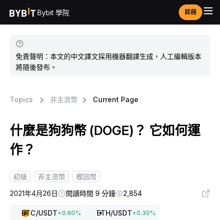
Bybit 學院
註冊
免責聲明：本文的中文譯文採用機器翻譯生成，人工編輯版本
將隨後發布。
Topics
非主流幣
Current Page
什麼是狗狗幣 (DOGE)？ 它如何運
作？
初級
非主流幣
模因幣
2021年4月26日
閱讀時間 9 分鐘
2,854
BTC
/USDT
ETH
/USDT
+
0.60
%
+
0.30
%