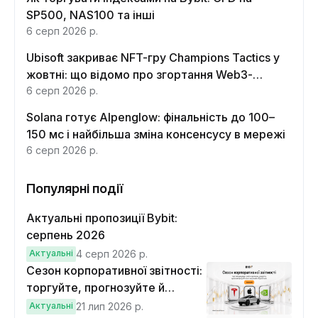
SP500, NAS100 та інші
6 серп 2026 р.
Ubisoft закриває NFT-гру Champions Tactics у
жовтні: що відомо про згортання Web3-
функцій
6 серп 2026 р.
Solana готує Alpenglow: фінальність до 100–
150 мс і найбільша зміна консенсусу в мережі
6 серп 2026 р.
Популярні події
Актуальні пропозиції Bybit:
серпень 2026
Актуальні
4 серп 2026 р.
Сезон корпоративної звітності:
торгуйте, прогнозуйте й
вигравайте Cybertruck
Актуальні
21 лип 2026 р.