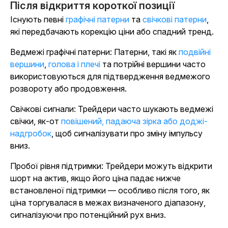
Після відкриття короткої позиції
Існують певні
графічні патерни
та
свічкові патерни
,
які передбачають корекцію ціни або спадний тренд.
Ведмежі графічні патерни: Патерни, такі як
подвійні
вершини
,
голова і плечі
та потрійні вершини часто
використовуються для підтвердження ведмежого
розвороту або продовження.
Свічкові сигнали: Трейдери часто шукають ведмежі
свічки, як-от
повішений, падаюча зірка або доджі-
надгробок
, щоб сигналізувати про зміну імпульсу
вниз.
Пробої рівня підтримки: Трейдери можуть відкрити
шорт на актив, якщо його ціна падає нижче
встановленої підтримки — особливо після того, як
ціна торгувалася в межах визначеного діапазону,
сигналізуючи про потенційний рух вниз.