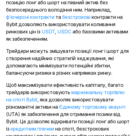
позицію лонг або шорт на певний актив без
безпосереднього володіння ним. Наприклад,
ф’ючерсні контракти
та
безстрокові
контракти на
Bybit дозволяють використовувати коливання
ринкових цін із
USDT
,
USDC
або базовими активами
як забезпеченням.
Трейдери можуть змішувати позиції лонг і шорт для
створення надійних стратегій хеджування, які
допомагають мінімізувати потенційні збитки,
балансуючи ризики в різних напрямках ринку.
Щоб максимізувати ефективність капіталу, багато
трейдерів використовують
маржинальну торгівлю
на споті Bybit
, яка дозволяє використовувати
різноманітні активи на
Єдиному торговому акаунті
(UTA) як забезпечення для отримання позики від
Bybit. Це дозволяє відкривати позиції лонг або шорт
із
кредитним плечем
на споті, безстрокових
контрактах і опціонах, значно збільшуючи потенційні