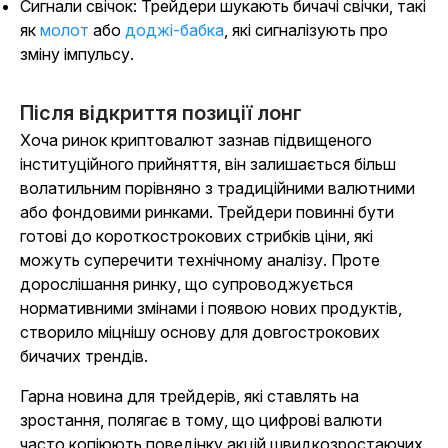
Сигнали свічок: Трейдери шукають бичачі свічки, такі
як
молот
або
доджі-бабка
, які сигналізують про
зміну імпульсу.
Після відкриття позиції лонг
Хоча ринок криптовалют зазнав підвищеного
інституційного прийняття, він залишається більш
волатильним порівняно з традиційними валютними
або фондовими ринками. Трейдери повинні бути
готові до короткострокових стрибків ціни, які
можуть суперечити технічному аналізу. Проте
дорослішання ринку, що супроводжується
нормативними змінами і появою нових продуктів,
створило міцнішу основу для довгострокових
бичачих трендів.
Гарна новина для трейдерів, які ставлять на
зростання, полягає в тому, що цифрові валюти
часто копіюють поведінку акцій швидкозростаючих