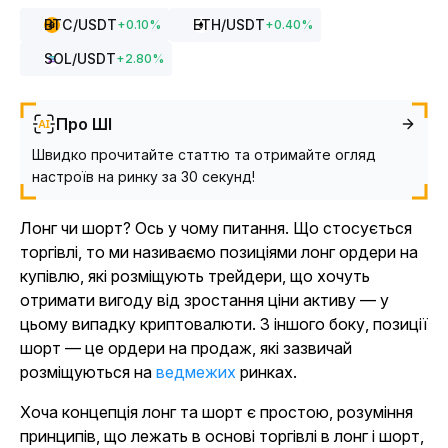
BTC
/USDT
ETH
/USDT
+
0.10
%
+
0.40
%
SOL
/USDT
+
2.80
%
Про ШІ
Швидко прочитайте статтю та отримайте огляд
настроїв на ринку за 30 секунд!
Лонг чи шорт? Ось у чому питання. Що стосується
торгівлі, то ми називаємо позиціями лонг ордери на
купівлю, які розміщують трейдери, що хочуть
отримати вигоду від зростання ціни активу — у
цьому випадку криптовалюти. З іншого боку, позиції
шорт — це ордери на продаж, які зазвичай
розміщуються на
ведмежих
ринках.
Хоча концепція лонг та шорт є простою, розуміння
принципів, що лежать в основі торгівлі в лонг і шорт,