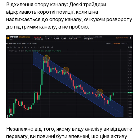
Відхилення опору каналу: Деякі трейдери
відкривають короткі позиції, коли ціна
наближається до опору каналу, очікуючи розвороту
до підтримки каналу, а не пробою.
Незалежно від того, якому виду аналізу ви віддаєте
перевагу, ви повинні бути впевнені, що ціна активу