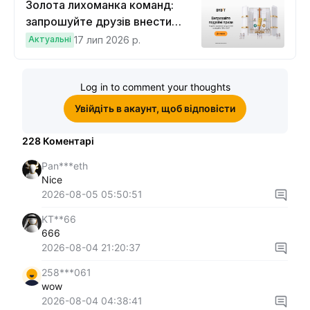
Золота лихоманка команд:
запрошуйте друзів внести
депозит на $100 і торгувати на
Актуальні
17 лип 2026 р.
$10, щоб виграти подвійні
винагороди
Log in to comment your thoughts
Увійдіть в акаунт, щоб відповісти
228
Коментарі
Pan***eth
Nice
2026-08-05 05:50:51
KT**66
666
2026-08-04 21:20:37
258***061
wow
2026-08-04 04:38:41