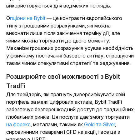
використовуються для ведмежих поглядів.
Опціони на Bybit
— це контракти європейського
типу з грошовими розрахунками, які можна
виконати лише після закінчення терміну дії, але
якими можна торгувати до цього моменту.
Механізм грошових розрахунків усуває необхідність
у фізичному постачанні базового активу, спрощуючи
таким чином спекулятивні стратегії та хеджування.
Розширюйте свої можливості з Bybit
TradFi
Для трейдерів, які прагнуть диверсифікувати свій
портфель за межі цифрових активів, Bybit TradFi
забезпечує безперешкодний доступ до традиційних
глобальних ринків. Ця послуга дає змогу торгувати
на форекс
, металами, такими як
Gold та Silver
,
сировинними товарами і CFD на акції, і все це з
маржею в USDT.