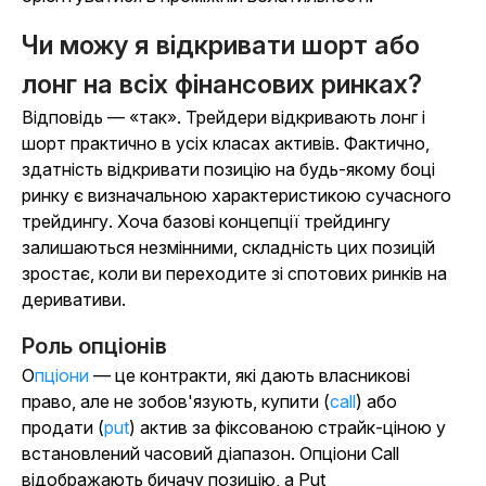
Чи можу я відкривати шорт або
лонг на всіх фінансових ринках?
Відповідь — «так». Трейдери відкривають лонг і
шорт практично в усіх класах активів. Фактично,
здатність відкривати позицію на будь-якому боці
ринку є визначальною характеристикою сучасного
трейдингу. Хоча базові концепції трейдингу
залишаються незмінними, складність цих позицій
зростає, коли ви переходите зі спотових ринків на
деривативи.
Роль опціонів
Опціони
— це контракти, які дають власникові
право, але не зобов'язують, купити (
call
) або
продати (
put
) актив за фіксованою страйк-ціною у
встановлений часовий діапазон. Опціони Call
відображають бичачу позицію, а Put