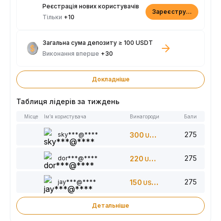
Реєстрація нових користувачів
Зареєструватися
Тільки
+10
Загальна сума депозиту ≥ 100 USDT
Виконання вперше
+30
Докладніше
Таблиця лідерів за тиждень
Місце
Ім’я користувача
Винагороди
Бали
275
sky***@****
300
USDT
275
dor***@****
220
USDT
275
jay***@****
150
USDT
Детальніше