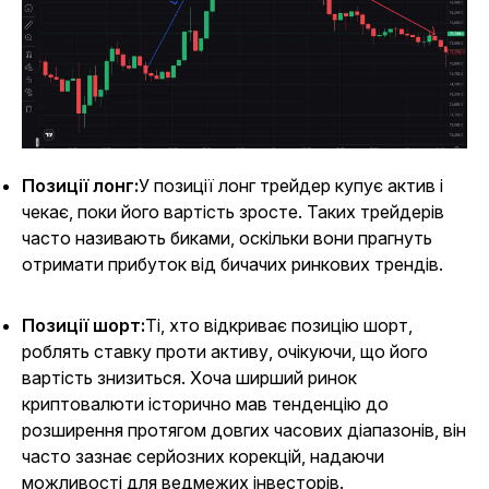
Позиції лонг:
У позиції лонг трейдер купує актив і
чекає, поки його вартість зросте. Таких трейдерів
часто називають биками, оскільки вони прагнуть
отримати прибуток від бичачих ринкових трендів.
Позиції шорт:
Ті, хто відкриває позицію шорт,
роблять ставку проти активу, очікуючи, що його
вартість знизиться. Хоча ширший ринок
криптовалюти історично мав тенденцію до
розширення протягом довгих часових діапазонів, він
часто зазнає серйозних корекцій, надаючи
можливості для ведмежих інвесторів.