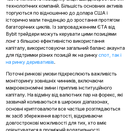
технологічних компаній. Більшість основних активів
торгуються по відношенню до долара США і
історично мали тенденцію до зростання протягом
багаторічних циклів. Із запровадженням ЄТА від
Bybit трейдери можуть керувати цими позиціями
лонг з більшою ефективністю використання
капіталу, використовуючи загальний баланс акаунта
для підтримки різних позицій як на ринку
спот, так і
на ринку деривативів
.
Поточні ринкові умови підкреслюють важливість
моніторингу зовнішніх чинників, включаючи
макроекономічні зміни і приплив інституційного
капіталу. На відміну від валютних пар на форекс, які
зазвичай коливаються в широких діапазонах,
основні криптовалюти все частіше розглядаються
як засіб збереження вартості, відкриваючи
довгострокові можливості для тих, хто вміє
орієнтуватися в проміжній волатильності.