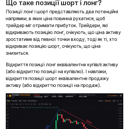
Що таке позиції шорт і лонг?
Позиції лонг і шорт представляють два потенційні
напрямки, в яких ціна повинна рухатися, щоб
трейдер міг отримати прибуток. Трейдери, які
відкривають позицію лонг, очікують, що ціна активу
зростатиме від певної точки входу, тоді як ті, хто
відкриває позицію шорт, очікують, що ціна
знизиться.
Відкриття позиції лонг еквівалентне купівлі активу
(або відкриттю позиції на купівлю). І навпаки,
відкриття позиції шорт еквівалентне продажу
активу (або відкриттю позиції на продаж).