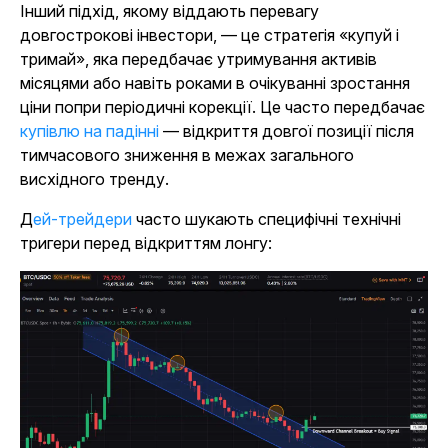
Інший підхід, якому віддають перевагу
довгострокові інвестори, — це стратегія «купуй і
тримай», яка передбачає утримування активів
місяцями або навіть роками в очікуванні зростання
ціни попри періодичні корекції. Це часто передбачає
купівлю на падінні
— відкриття довгої позиції після
тимчасового зниження в межах загального
висхідного тренду.
Дей-трейдери
часто шукають специфічні технічні
тригери перед відкриттям лонгу: