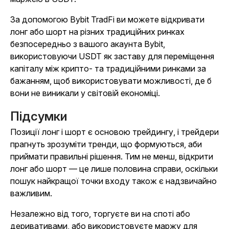
За допомогою Bybit TradFi ви можете відкривати
лонг або шорт на різних традиційних ринках
безпосередньо з вашого акаунта Bybit,
використовуючи USDT як заставу для переміщення
капіталу між крипто- та традиційними ринками за
бажанням, щоб використовувати можливості, де б
вони не виникали у світовій економіці.
Підсумки
Позиції лонг і шорт є основою трейдингу, і трейдери
прагнуть зрозуміти тренди, що формуються, аби
приймати правильні рішення. Тим не менш, відкрити
лонг або шорт — це лише половина справи, оскільки
пошук найкращої точки входу також є надзвичайно
важливим.
Незалежно від того, торгуєте ви на споті або
деривативами, або використовуєте маржу для