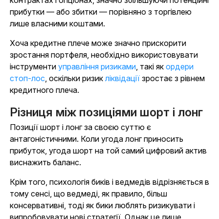
прибутки — або збитки — порівняно з торгівлею
лише власними коштами.
Хоча кредитне плече може значно прискорити
зростання портфеля, необхідно використовувати
інструменти
управління ризиками
, такі як
ордери
стоп-лос
, оскільки ризик
ліквідації
зростає з рівнем
кредитного плеча.
Різниця між позиціями шорт і лонг
Позиції шорт і лонг за своєю суттю є
антагоністичними. Коли угода лонг приносить
прибуток, угода шорт на той самий цифровий актив
виснажить баланс.
Крім того, психологія биків і ведмедів відрізняється в
тому сенсі, що ведмеді, як правило, більш
консервативні, тоді як бики люблять ризикувати і
випробовувати нові стратегії. Однак це лише