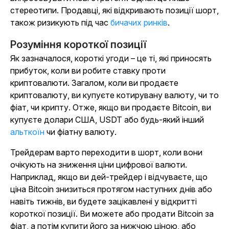
стереотипи. Продавці, які відкривають позиції шорт,
також ризикують під час
бичачих ринків
.
Розуміння короткої позиції
Як зазначалося, короткі угоди – це ті, які приносять
прибуток, коли ви робите ставку проти
криптовалюти. Загалом, коли ви продаєте
криптовалюту, ви купуєте котирувану валюту, чи то
фіат, чи крипту. Отже, якщо ви продаєте Bitcoin, ви
купуєте долари США, USDT або будь-який інший
альткоїн
чи фіатну валюту.
Трейдерам варто переходити в шорт, коли вони
очікують на зниження ціни цифрової валюти.
Наприклад, якщо ви дей-трейдер і відчуваєте, що
ціна Bitcoin знизиться протягом наступних днів або
навіть тижнів, ви будете зацікавлені у відкритті
короткої позиції. Ви можете або продати Bitcoin за
фіат, а потім купити його за нижчою ціною, або