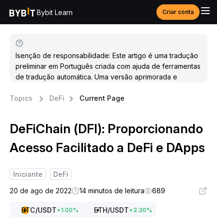
Bybit Learn
Criar conta
Isenção de responsabilidade: Este artigo é uma tradução
preliminar em Português criada com ajuda de ferramentas
de tradução automática. Uma versão aprimorada e
atualizada estará disponível em breve.
Topics
DeFi
Current Page
DeFiChain (DFI): Proporcionando
Acesso Facilitado a DeFi e DApps
Iniciante
DeFi
20 de ago de 2022
14 minutos de leitura
689
BTC
/USDT
ETH
/USDT
+
1.00
%
+
2.30
%