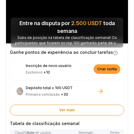
Entre na disputa por
2.500
USDT
toda
semana
Suba de posição na tabela de classificação semanal! Os
participantes que ficarem no top 100 ganharão parte de um
prêmio de 2.500 USDT toda semana.
Ganhe pontos de experiência ao concluir tarefas
Inscrição de novo usuário
Criar conta
Exclusivo
+10
Depósito total ≥ 100 USDT
Primeira conclusão
+30
Ver mais
Tabela de classificação semanal
Classificação
Nome de usuário
Recompensas
Pontos