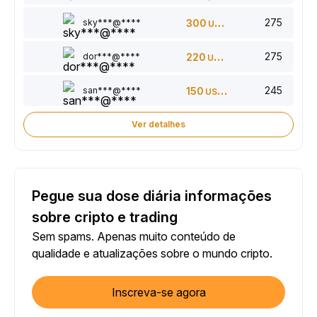
275
sky***@****
300
USDT
275
dor***@****
220
USDT
245
san***@****
150
USDT
Ver detalhes
Pegue sua dose diária informações
sobre cripto e trading
Sem spams. Apenas muito conteúdo de
qualidade e atualizações sobre o mundo cripto.
Inscreva-se agora