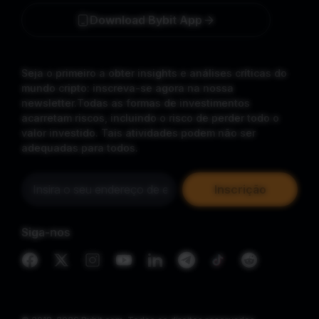
Download Bybit App
Seja o primeiro a obter insights e análises críticas do
mundo cripto: inscreva-se agora na nossa
newsletter.
Todas as formas de investimentos
acarretam riscos, incluindo o risco de perder todo o
valor investido. Tais atividades podem não ser
adequadas para todos.
Inscrição
Siga-nos