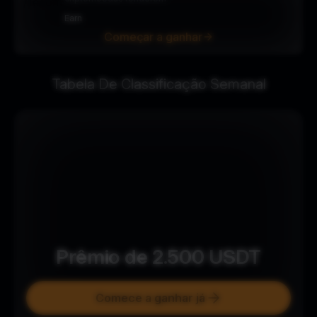
Earn
Começar a ganhar
Tabela De Classificação Semanal
Prêmio de
2.500
USDT
Comece a ganhar já