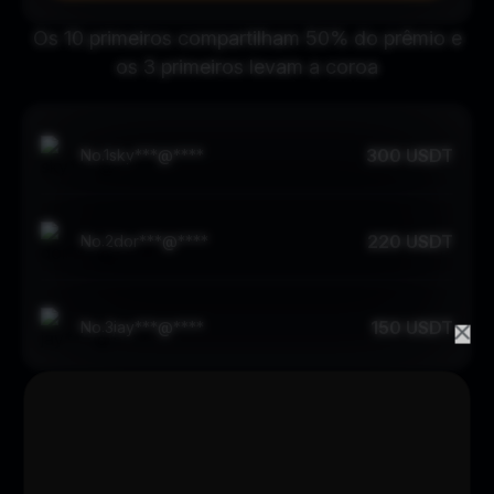
Os 10 primeiros compartilham 50% do prêmio e
os 3 primeiros levam a coroa
300 USDT
No.
1
sky***@****
220 USDT
No.
2
dor***@****
150 USDT
No.
3
jay***@****