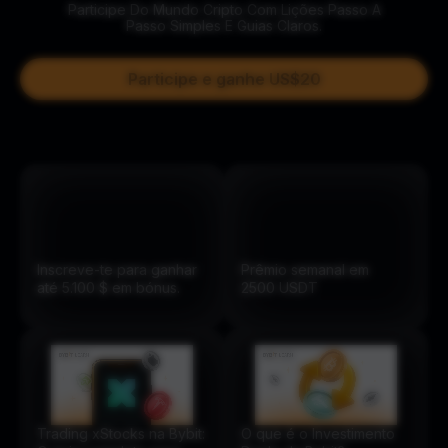
Participe Do Mundo Cripto Com Lições Passo A
Passo Simples E Guias Claros.
Participe e ganhe US$20
Inscreve-te para ganhar
Prêmio semanal em
até 5.100 $ em bónus.
2500
USDT
Trading xStocks na Bybit:
O que é o Investimento