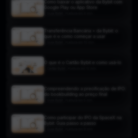
Como baixar o aplicativo da Bybit com
Google Play ou App Store
•
Guia Bybit
Leitura em 6 min.
Transferência Bancária + da Bybit: o
que é e como começar a usar
•
Guia Bybit
Leitura em 10 min.
O que é o Cartão Bybit e como usá-lo
•
Cartão Bybit
Leitura em 12 min.
Compreendendo a precificação de IPO:
do bookbuilding ao preço final
•
Guia Bybit
Leitura em 5 min.
Como participar do IPO da SpaceX na
Bybit: Guia passo a passo
•
Guia Bybit
Leitura em 8 min.