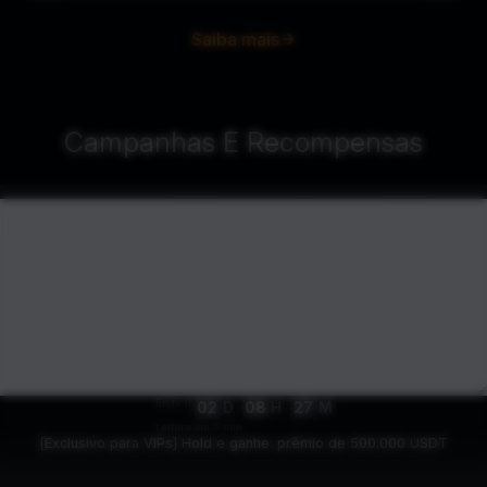
Saiba mais
Campanhas E Recompensas
Ends In
02
D
08
H
27
M
Leitura em 5 min.
[Exclusivo para VIPs] Hold e ganhe: prêmio de 500.000 USDT