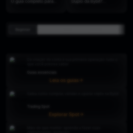
O guia completo para
Duplo da Bybit?
ações On-Chain
(Atualizado em 2025)
Beginner
Intermediário
Advanced
Analysis
Da criação da conta à sua primeira operação: tudo o
que você precisa saber
Guias essenciais
Leia os guias
Saiba como comprar, vender e operar cripto na Bybit
Trading Spot
Explorar Spot
Mais do que manter: aprenda a fazer suas
criptomoedas renderem