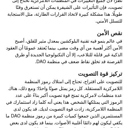
ظرًا لأن جميع التغييرات في المنظمات اللامركزية تحتاج إلى
صويت، فإن التأثيرات على الشيفرة يمكن أن تستغرق وقتًا
ويلًا. هذا مشكلة كبيرة لاتخاذ القرارات الطارئة، مثل الاستجابة
لتسلل الأمني.
قص الأمن
ي عالم ينمو فيه تقنية البلوكشين بمعدل مثير للقلق، أصبح
لأمن أكثر أهمية من أي وقت مضى. بينما يُعتقد عمومًا أن العقود
لذكية غير قابلة للتلاعب، إلا أن التكنولوجيا الجديدة أو طرق
لقرصنة قد تخلق نقاط ضعف في منظمة DAO.
ركيز قوة التصويت
لتصويت على اقتراح، تحتاج إلى امتلاك رموز المنظمة
للامركزية المستقلة. كل رمز يمثل صوتًا واحدًا؛ ومع ذلك، هناك
دة منظمات لامركزية تمنح قوة تصويت أكبر بناءً على عدد
لرموز التي يمتلكها الشخص. هذا يعني أنه كلما زاد استثمارك في
لمنظمة اللامركزية، زادت قوة التصويت لديك. قد يكون لدى
المستثمرين الذين جمعوا كميات كبيرة من رموز منظمة DAO ما
كفي ليكون لهم دائمًا أغلبية الأصوات. بينما قد يكون لدى بعض