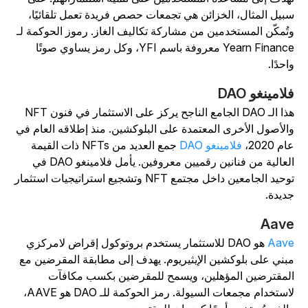
بيل المثال، الخزائن هي تجمعات حصص فريدة تعمل تلقائيًا،
تُمكّن المستخدمين من مشاركة تكاليف الغاز. رموز الحوكمة لـ
Yearn Finance معروفة باسم YFI، وكل رمز يساوي صوتًا
احدًا.
لامينغو DAO
هذا الـ DAO الجامع الناجح يركز على الاستثمار في فنون NFT
الأصول الأخرى المعتمدة على البلوكشين. منذ إطلاقه العام في
م 2020،
فلامينغو DAO
جمع العديد من NFTs ذات القيمة
العالية من فنانين رقميين معروفين. يأمل فلامينغو DAO في
توحيد الجامعين داخل مجتمع NFT وتشجيع استراتيجيات استثمار
ديدة.
Aav
Aav
هو DAO للاستثمار يستخدم بروتوكول إقراض لامركزي
بني على بلوكشين الإيثيريوم. يهدف إلى مطابقة المقرضين مع
لمقترضين المؤهلين، ويسمح للمقرضين بكسب مكافآت
لاستخدام مجمعات السيولة. رمز الحوكمة للـ DAO هو AAVE،