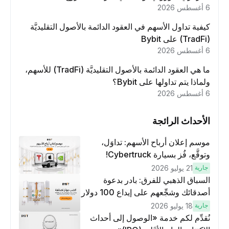
6 أغسطس 2026
كيفية تداول الأسهم في العقود الدائمة بالأصول التقليديَّة
(TradFi) على Bybit
6 أغسطس 2026
ما هي العقود الدائمة بالأصول التقليديَّة (TradFi) للأسهم،
ولماذا يتم تداولها على Bybit؟
6 أغسطس 2026
الأحداث الرائجة
موسم إعلان أرباح الأسهم: تداوَل،
وتوقَّع، فُز بسيارة Cybertruck!
جارية
21 يوليو 2026
السباق الذهبي للفرق: بادر بدعوة
أصدقائك وشجِّعهم على إيداع 100 دولار
وتنفيذ عمليات تداوُل بقيمة 10 دولار
جارية
18 يوليو 2026
لكسَب مكافآت مُضاعَفة
نُقدِّم لكم خدمة «الوصول إلى أحداث