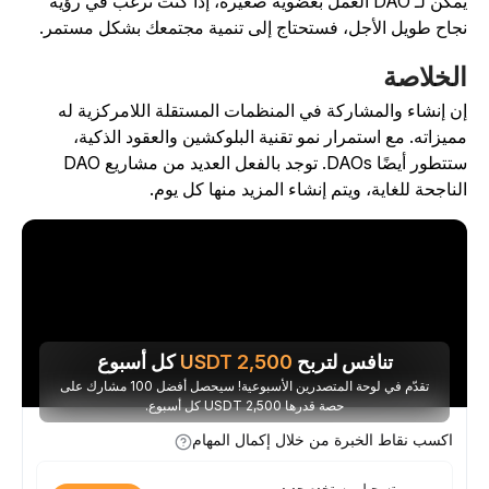
يمكن لـ DAO العمل بعضوية صغيرة، إذا كنت ترغب في رؤية
جاح طويل الأجل، فستحتاج إلى تنمية مجتمعك بشكل مستمر.
لخلاصة
ن إنشاء والمشاركة في المنظمات المستقلة اللامركزية له
ميزاته. مع استمرار نمو تقنية البلوكشين والعقود الذكية،
ستتطور أيضًا DAOs. توجد بالفعل العديد من مشاريع DAO
لناجحة للغاية، ويتم إنشاء المزيد منها كل يوم.
تنافس لتربح
2,500
USDT
كل أسبوع
تقدّم في لوحة المتصدرين الأسبوعية! سيحصل أفضل 100 مشارك على
حصة قدرها 2,500 USDT كل أسبوع.
اكسب نقاط الخبرة من خلال إكمال المهام
تسجيل مستخدم جديد