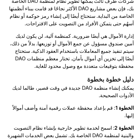
شركات طرف ثالث يمكنها تطوير نظام لمنظمة DAO الخاصة
بك، فإن بعض مشاريع DAO الأكثر نجاحًا قد قامت ببناء أنظمتها
لخاصة من البداية. ستحتاج أيضًا إلى إنشاء رمز حوكمة أو نظام
سهُم حتى يتمكن الأفراد من التصويت على الاقتراحات.
دارة الأموال هي أيضًا ضرورية. كمنظمة آلية، لن يكون لديك
مين صندوق مسؤول عن جمع الأموال أو توزيعها. بدلاً من ذلك،
يتم تنفيذ جميع المعاملات باستخدام العقود الذكية. ستحتاج
أيضًا إلى تخزين أي أموال بأمان. تختار معظم منظمات DAO
حفظة بتوقيعات متعددة مع وصول محدود للغاية.
ليل خطوة بخطوة
يمكنك إنشاء منظمة DAO جديدة في وقت قصير، طالما لديك
لأدوات الصحيحة.
لخطوة 1
: قم بإعداد محفظة عملات رقمية آمنة وأضف أموالاً
ليها.
لخطوة 2
: اسمح لخدمة تطوير خارجية بإنشاء نظام التصويت
بنية لمنظمة DAO الخاصة بك. تشمل بعض الخدمات الشهيرة