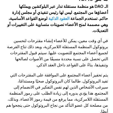
الـ DAO هو منظمة مستقلة تدار عبر البلوكشين ويملكها
عضاؤها من المجتمع. ليس لها رئيس تنفيذي أو مجلس إدارة
اكم. تستخدم الجماعة
العقود الذكية
لوضع القواعد الأساسية،
هي مصممة لمنح الأعضاء تصويتات متساوية على التغييرات أو
لتعديلات.
ي أي وقت معين، يمكن للأعضاء إنشاء مقترحات لتحسين
روتوكول المنظمة المستقلة اللامركزية، وبعد ذلك تتاح الفرصة
جميع أعضاء المجتمع للتصويت عليها. سيتم قبول المقترحات
لتي تحصل على نسبة محددة مسبقًا من الأصوات لصالحها
تنفيذها، بناءً على القواعد داخل العقد الذكي.
تم تحفيز أعضاء المجتمع على الموافقة على المقترحات التي
فيد البروتوكول. طالما كان البروتوكول صحيًا ومستدامًا،
يرغب الأشخاص الذين لهم نفس التفكير في الانضمام إلى
لمجتمع. هذا يؤدي بدوره إلى زيادة الطلب على رموز المنظمة
لمستقلة اللامركزية، مما يرفع من قيمة رموز الأعضاء. وبذلك،
ن مصلحة كل عضو التأكد من نجاح البروتوكول حتى ينجحوا هم
يضًا.