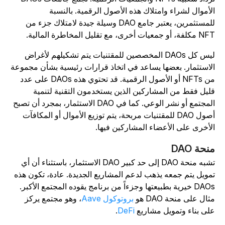
لأموال لشراء وامتلاك هذه الأصول الرقمية. بالنسبة
للمستثمرين، يعتبر جامع DAO وسيلة جيدة لامتلاك جزء من
فة، أو جمعيات أخرى، مع تقليل المخاطرة المالية.
ليس كل DAOs المخصصين للمقتنيات يتم تشكيلهم لأغراض
لاستثمار. بعضها يساعد في اتخاذ قرارات رئيسية بشأن مجموعة
من NFTs أو الأصول الرقمية. قد تحتوي هذه DAOs على عدد
ليل فقط من المشاركين الذين يستخدمون التقنية لتنمية
المجتمع أو نشر الوعي. كما في DAO الاستثمار، بمجرد أن تصبح
أصول DAO للمقتنيات مربحة، يتم توزيع الأموال أو المكافآت
لأخرى على الأعضاء المشاركين فيها.
نحة DAO
تشبه منحة DAO إلى حد كبير DAO الاستثمار، باستثناء أن أي
مويل يتم جمعه يذهب لدعم المشاريع الجديدة. عادة، تكون هذه
DAOs خيرية بطبيعتها وجزءاً من برنامج يقوده المجتمع الأكبر.
ثال على منحة DAO هو
بروتوكول Aave
، وهو مجتمع يركز
لى بناء وتمويل مشاريع
DeFi
.