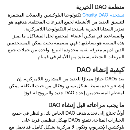
ظمة DAO الخيرية
تخدم Charity DAO
تكنولوجيا البلوكشين والعملات المشفرة
تنسيق العديد من الأنشطة لجمع التبرعات المختلفة. هدفهم هو
عزيز القضايا الخيرية باستخدام التكنولوجيا اللامركزية،
المساعدة في تمكين أعضاء المجتمع لحل المشاكل. ما يميز
ذه المنصة هو بساطتها؛ فهي مصممة بحيث يمكن للمستخدمين
لذين لديهم معرفة تقنية محدودة التبرع. واحدة من حملات جمع
لتبرعات النشطة يستفيد منها الأيتام في فيتنام.
يفية إنشاء DAO
تعد DAOs خيارًا ممتازًا للعديد من المشاريع اللامركزية. إن
نشاء واحدة بسيط بشكل نسبي وفعّال من حيث التكلفة. يمكن
عظم المستخدمين إعداد DAO جديد والترويج له فورًا.
ا يجب مراعاته قبل إنشاء DAO
أولاً، تحتاج إلى تحديد هدف DAO الخاص بك، والنظر في جميع
الخيارات المتاحة. تتمتع DAOs بهيكل تنظيمي فريد على
لوكشين الإيثيريوم، وتكون لا مركزية بشكل كامل. قد تعمل مع