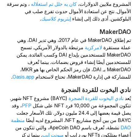
لمشروع ملايين الدولارات،
كان به خلل تم استغلاله
، وتم سرقة
لأموال. نتج عن استعادة الأموال حدوث تفرع صلب في
لبلوكشين. أدى ذلك إلى إنشاء
إيثريوم كلاسيك
.
MakerDA
تم إطلاق MakerDAO في عام 2017، وهي تدير DAI، وهي
ملة مستقرة
لامركزية
مرتبطة بالدولار الأمريكي. تسمح
MakerDAO للمستخدمين بإيداع DAI وكسب الفائدة. يمكن
لمستخدمين أيضًا إنشاء قروض بضمانات. بينما تُعرف
MakerDAO بـ DAI، فإن رمز الحكم الخاص بها هو MKR.
مشاركة في إدارة MakerDAO، تحتاج لاستخدام
Oasis.app
.
ادي اليخوت للقردة الضجرة
ُعد
نادي اليخوت للقردة الضجرة
(BAYC) مشروع NFT شهير.
كون المجموعة من 10,000 قرد NFT على شكل
PFP
، وقد
يصل قيمة بعضها إلى 24.4 مليون دولار. تلك الأسعار جعلت
من بين أنجح مشاريع NFT. المشروع لديه أيضًا
منظمة
DA
نشطة، تُعرف باسم ApeCoin DAO، والتي تتكون من
ضاء يمتلكون NFTs بورد إيب أو
ميونت إيب
. بينما تركز