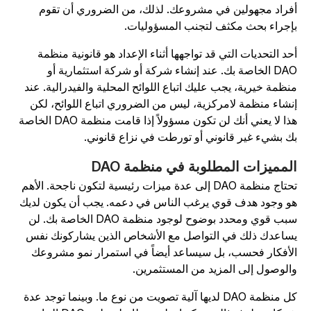
فراد مجهولين في مشروعك. لذلك، من الضروري أن تقوم
إجراء بحث مكثف لتجنب المسؤوليات.
حد التحديات التي قد تواجهها أثناء الإعداد هو قانونية منظمة
DAO الخاصة بك. عند إنشاء شركة أو شركة استثمارية أو
نظمة خيرية، يجب عليك اتباع اللوائح المحلية والفيدرالية. عند
نشاء منظمة لامركزية، ليس من الضروري اتباع اللوائح، لكن
هذا لا يعني أنك لن تكون مسؤولاً إذا قامت منظمة DAO الخاصة
ك بشيء غير قانوني أو تورطت في نزاع قانوني.
لمميزات المطلوبة في منظمة DAO
تحتاج منظمة DAO إلى عدة ميزات رئيسية لتكون ناجحة. الأهم
و وجود هدف قوي يرغب الناس في دعمه. يجب أن يكون لديك
سبب قوي ومحدد بوضوح لوجود منظمة DAO الخاصة بك. لن
ساعدك ذلك في التواصل مع الأشخاص الذين يشاركونك نفس
لأفكار فحسب، بل سيساعد أيضاً في استمرار نمو مشروعك
الوصول إلى المزيد من المستثمرين.
كل منظمة DAO لديها آلية تصويت من نوع ما. وبينما توجد عدة