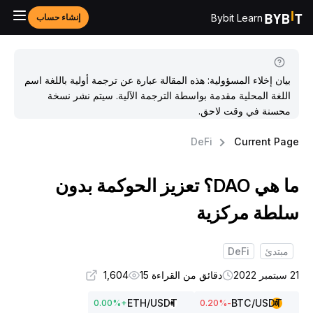
Bybit Learn
إنشاء حساب
بيان إخلاء المسؤولية: هذه المقالة عبارة عن ترجمة أولية باللغة اسم
اللغة المحلية مقدمة بواسطة الترجمة الآلية. سيتم نشر نسخة
محسنة في وقت لاحق.
DeFi
Current Pag
ما هي DAO؟ تعزيز الحوكمة بدون
لطة مركزية
مبتدئ
DeFi
تمبر 2022
دقائق من القراءة 15
1,604
ETH
/USDT
BTC
/USDT
0.00
%
+
%
-0.20