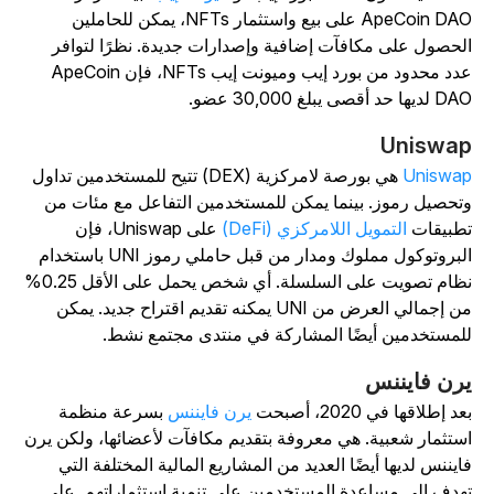
ApeCoin DAO على بيع واستثمار NFTs، يمكن للحاملين
لحصول على مكافآت إضافية وإصدارات جديدة. نظرًا لتوافر
عدد محدود من بورد إيب وميونت إيب NFTs، فإن ApeCoin
لديها حد أقصى يبلغ 30,000 عضو.
Uniswa
Uniswa
هي بورصة لامركزية (DEX) تتيح للمستخدمين تداول
تحصيل رموز. بينما يمكن للمستخدمين التفاعل مع مئات من
طبيقات
التمويل اللامركزي (DeFi)
على Uniswap، فإن
البروتوكول مملوك ومدار من قبل حاملي رموز UNI باستخدام
نظام تصويت على السلسلة. أي شخص يحمل على الأقل 0.25%
من إجمالي العرض من UNI يمكنه تقديم اقتراح جديد. يمكن
لمستخدمين أيضًا المشاركة في منتدى مجتمع نشط.
رن فايننس
د إطلاقها في 2020، أصبحت
يرن فايننس
بسرعة منظمة
ستثمار شعبية. هي معروفة بتقديم مكافآت لأعضائها، ولكن يرن
ايننس لديها أيضًا العديد من المشاريع المالية المختلفة التي
هدف إلى مساعدة المستخدمين على تنمية استثماراتهم. على