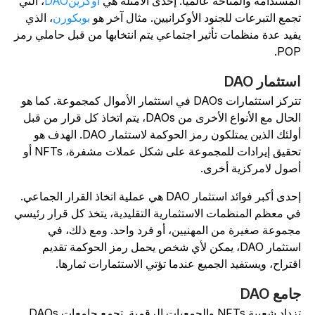
لمستدامة والمتاحة عالميًا. إحدى الأمثلة هي
أوكرينDAO
، التي
جمع التبرعات للجنود الأوكرانيين. مثال آخر هو
بوبكورن
، الذي
فيد عدة منظمات تأثير اجتماعي يتم انتخابها من قبل حاملي رمز
POP
ستثمار DAO
تتركز استثمارات DAOs في استثمار الأموال كمجموعة. كما هو
الحال مع الأنواع الأخرى من DAOs، يتم اتخاذ كل قرار من قبل
أولئك الذين يمتلكون رمز الحوكمة لاستثمار DAO. الهدف هو
تحقيق إيرادات للمجموعة على شكل عملات مشفرة، NFTs أو
صول لامركزية أخرى.
إحدى أكبر فوائد استثمار DAO هي عملية اتخاذ القرار الجماعي.
ي معظم المنظمات الاستثمارية التقليدية، يتخذ كل قرار رئيسي
جموعة صغيرة من المهنيين، أو فرد واحد. ومع ذلك، في
استثمار DAO، يمكن لأي شخص يحمل رمز الحوكمة تقديم
قتراح، ويستفيد الجميع عندما تؤتي الاستثمارات ثمارها.
امع DAO
تزداد شعبية NFTs والجمعيات الرقمية. تجمع جامعات DAOs