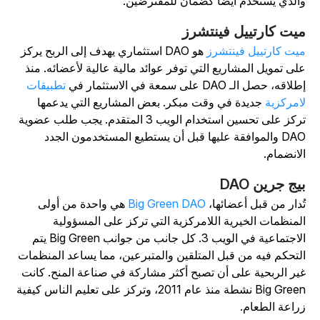
الذي يُستخدم أيضًا كضمان للمقترضين.
يت كارتييل فينتشرز
يت كارتييل فينتشرز
هو DAO استثماري يهدف إلى الربح يركز
لى تمويل المشاريع التي توفر عوائد مالية عالية لأعضائه. منذ
لاقه، حصل الـ DAO على سمعة في الاستثمار في
تطبيقات
امركزية
جديدة في وقت مبكر. بعض المشاريع التي يدعمها
تركز على تحسين استخدام الويب 3 المتقدم. يجب طلب عضوية
DAO والموافقة عليها قبل أن يستطيع المستخدمون الجدد
لانضمام.
يج جرين DAO
ُدار من قبل أعضائها،
Big Green DAO
هي واحدة من أولى
لمنظمات الخيرية اللامركزية التي تركز على المسؤولية
الاجتماعية في الويب 3. كل جانب من جوانب Big Green يتم
لتحكم فيه من قبل المتلقين والمتبرعين، مما يساعد المنظمات
ير الربحية على أن تصبح أكثر مشاركة في صناعة المنح. كانت
Big Green نشطة منذ عام 2011، وتركز على تعليم الناس كيفية
راعة الطعام.