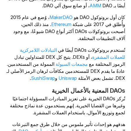
يضًا بـ
DAO، أو صانع سوق آلي DAO.
AMM
ان أول بروتوكول DAO هو
MakerDAO
، وُضع في عام 2015
ُطلق في 2017 على شبكة
Ethereum
. منذ ذلك الحين،
أصبحت بروتوكولات DAOs أكثر أنواع DAO شيوعًا، مع وجود
لاف التطبيقات المختلفة.
ُستخدم بروتوكولات DAOs أيضًا في
التبادلات اللامركزية
لعملات المشفرة
، أو DEXs. يتيح كل DEX للمتداولين تبادل
لرموز المختلفة مع
مجمعات السيولة
الممولة من المستخدمين.
عادةً ما يقدم DEX للمستخدمين مكافآت لرهان الرمز الأصلي لـ
. تشمل بعض الأمثلة
Uniswap
و
SushiSwap
.
D المعنية بالأعمال الخيرية
تُركز DAOs الخيرية على تعزيز المبادرات المسؤولة اجتماعيًا
غيرها من القضايا الخيرية. إنهم يستخدمون عدة نماذج مختلفة
جمع وتوزيع الأموال، باستخدام العملات المشفرة.
دفهم هو إحداث تأثير ملموس من خلال طرق جمع التبرعات