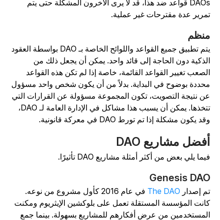
DAOs قواعد ضد هذا، قد لا يرى الآخرون المشكلة حتى يتم
مرير عدة مقترحات غير عملية.
نظم
يتم تطبيق جميع القواعد واللوائح الخاصة بـ DAO بواسطة العقود
لذكية دون الحاجة إلى قائد واحد. يمكن أن يجعل ذلك من
لصعب تغيير القواعد القائمة، خاصة إذا لم تكن هذه القواعد
حددة بوضوح في البداية. بدلاً من أن يكون شخص واحد مسؤول
ن نتيجة التصويت، تكون المجموعة مسؤولة عن القرارات التي
تتخذها. يمكن أن يسبب هذا مشاكل في الإدارة العامة لـ DAO،
قد يكون مشكلة إذا تم تورط DAO في معركة قانونية.
فضل مشاريع DAO
يما يلي بعض من أكثر أمثلة مشاريع DAO تأثيرًا.
Genesis DA
م إصدار
The DAO
في عام 2016 كأول مشروع من نوعه.
انت المؤسسة المستقلة تعمل على بلوكشين الإيثريوم ومكنت
لمستخدمين من عرض أفكارهم للمشاريع بسهولة. بينما جمع