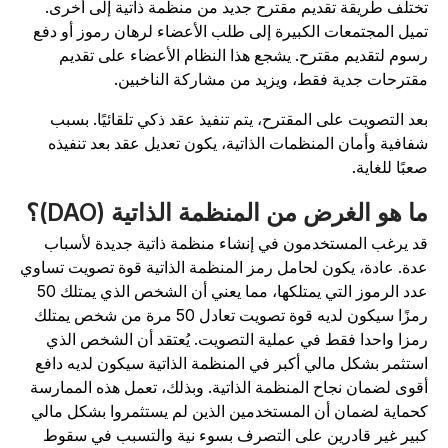
ختلف طريقة تقديم مقترح جديد من منظمة ذاتية إلى أخرى.
ميل المجتمعات الكبيرة إلى طلب الأعضاء لرهان رموز أو دفع
سوم لتقديم مقترح. يشجع هذا النظام الأعضاء على تقديم
قترحات جدية فقط، ويزيد من مشاركة الناخبين.
عد التصويت على المقترح، يتم تنفيذ عقد ذكي تلقائيًا. بسبب
فافية وأمان المنظمات الذاتية، يكون تعديل عقد بعد تنفيذه
عبًا للغاية.
ا هو الغرض من المنظمة الذاتية (DAO)؟
د يرغب المستخدمون في إنشاء منظمة ذاتية جديدة لأسباب
دة. عادة، يكون لحامل رمز المنظمة الذاتية قوة تصويت تساوي
عدد الرموز التي يمتلكها، مما يعني أن الشخص الذي يمتلك 50
رمزًا سيكون لديه قوة تصويت تعادل 50 مرة من شخص يمتلك
مزا واحدا فقط في عملية التصويت. يُعتقد أن الشخص الذي
ستثمر بشكل مالي أكبر في المنظمة الذاتية سيكون لديه دافع
قوى لضمان نجاح المنظمة الذاتية. وبذلك، تعمل هذه الممارسة
حماية لضمان أن المستخدمين الذين لم يستثمروا بشكل مالي
بير غير قادرين على التصرف بسوء نية والتسبب في سقوط