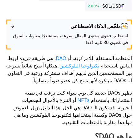
SOL
/USDT
2.00
%
+
ملخّص الذكاء الاصطناعي
استخلص فحوى محتوى المقال بسرعة، مستشعرًا معنويات السوق
في غضون 30 ثانية فقط!
لمنظمة المستقلة اللامركزية، أو
DAO
، هي طريقة فريدة لربط
لناس باستخدام
تكنولوجيا البلوكشين
. هيكلها أصبح شائعاً بسرعة
ين المستخدمين الذين لديهم أهداف مشتركة ورغبة في التعاون.
تكرة لأنها تمنح كل عضو صوتاً متساوياً.
تظهر DAOs جديدة كل يوم. سواء كنت ترغب في تنمية
ستثماراتك باستخدام
NFTs
أو التبرع بالأموال للجمعيات
الخيرية، قد تكون الـ DAO هي الحل. هذا الدليل يزيل الغموض
حول DAOs وكيفية استخدامها لتكنولوجيا البلوكشين وما هي
وائدها مقارنة بالمنظمات التقليدية.
ا هو DAO؟