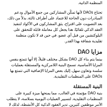
لمنظمة الذاتية.
تحتاج DAOs لأنها تمكّن المشاركين من جمع الأموال ودعم
لمبادرات دون الحاجة للاعتماد على أطراف ثالثة. بدلاً من ذلك،
عد التصويت على اقتراح، يثق المشاركون في الأكواد لتنفيذ
لعقد الذكي تلقائيًا. هذا يجعل كل معاملة قابلة للتحقق على
لبلوكتشين من قبل أي عضو، في حين قد لا تكون منظمة
قليدية شفافة بهذا القدر.
زايا DAO
بينما يتم بناء كل DAO بشكل مختلف قليلاً، إلا أنها تتمتع بنفس
لمزايا الأساسية. تسمح البنية اللامركزية والمستقلة بعمليات
لسة وتعاون سهل. إليك بعض المزايا الإضافية التي تتمتع بها
D على المنظمات التقليدية.
لبنية المستقلة
بنية DAO مؤتمتة في الغالب، مما يمنحها ميزة كبيرة على
لمنظمات التقليدية. لتسيير العمليات اليومية بسلاسة، لا يتطلب
لأمر موظفين كثيرين. تدير العقود الذكية كل الأنشطة، لذلك لا