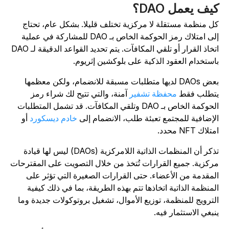
يف يعمل DAO؟
ل منظمة مستقلة لا مركزية تختلف قليلا. بشكل عام، تحتاج
إلى امتلاك رمز الحوكمة الخاص بـ DAO للمشاركة في عملية
اتخاذ القرار أو تلقي المكافآت. يتم تحديد القواعد الدقيقة لـ DAO
استخدام العقود الذكية على بلوكشين إثريوم.
بعض DAOs لديها متطلبات مسبقة للانضمام، ولكن معظمها
تطلب فقط
محفظة تشفير
آمنة، والتي تتيح لك شراء رمز
الحوكمة الخاص بـ DAO وتلقي المكافآت. قد تشمل المتطلبات
لإضافية للمجتمع تعبئة طلب، الانضمام إلى
خادم ديسكورد
أو
تلاك NFT محدد.
تذكر أن المنظمات الذاتية اللامركزية (DAOs) ليس لها قيادة
ركزية. جميع القرارات تُتخذ من خلال التصويت على المقترحات
لمقدمة من الأعضاء. حتى القرارات الصغيرة التي تؤثر على
لمنظمة الذاتية اتخاذها تتم بهذه الطريقة، بما في ذلك كيفية
لترويج للمنظمة، توزيع الأموال، تشغيل بروتوكولات جديدة وما
نبغي الاستثمار فيه.