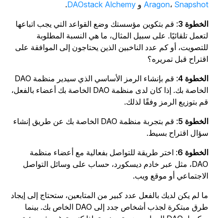
Snapsho
،
Aragon
و
DAOstack Alchemy
.
لخطوة 3
: قم بتكوين مؤسستك وضع القواعد التي يجب اتباعها
تعمل تلقائيًا. على سبيل المثال، ما هي النسبة المطلوبة
لتصويت، أو كم عدد الناخبين الذين يحتاجون إلى الموافقة على
قتراح قبل تمريره؟
لخطوة 4
:
قم بإنشاء الرمز الأساسي الذي سيدير منظمة DAO
الخاصة بك. إذا كان لدى منظمة DAO الخاصة بك أعضاء بالفعل،
م بتوزيع الرمز وفقًا لذلك.
لخطوة 5
: قم بتجربة منظمة DAO الخاصة بك عن طريق إنشاء
ؤال اقتراح بسيط.
لخطوة 6
:
اختر طريقة للتواصل بفعالية مع أعضاء منظمة
DAO، مثل عبر خادم ديسكورد، حساب على وسائل التواصل
لاجتماعي أو موقع ويب.
ا لم يكن لديك بالفعل عدد كبير من المتابعين، ستحتاج إلى إيجاد
طرق مبتكرة لجذب أشخاص جدد إلى DAO الخاص بك. بينما