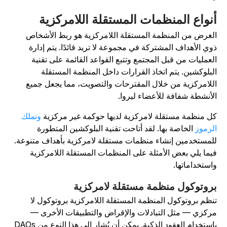
نواع المنظمات المستقلة اللامركزية
لغرض من المنظمة المستقلة اللامركزية هو ربط الأشخاص
وي الأهداف المشتركة في مجموعة لا تريد قائدًا. يتم إدارة
لعمليات من قبل المجتمع وتتبع القواعد القائمة على تقنية
لبلوكشين. يتم اتخاذ القرارات داخل المنظمة المستقلة
للامركزية من خلال المقترحات والتصويت، مما يجعل جميع
لأنشطة شفافة للأعضاء ليروا.
ل منظمة مستقلة لامركزية لديها حوكمة غير مركزية
وتملك
لرموز
الخاصة بها. لقد أتاحت تقنية البلوكشين المتطورة
لمستخدمين إنشاء منظمات مستقلة لامركزية بأهداف متنوعة.
يما يلي بعض الأمثلة على المنظمات المستقلة اللامركزية
استخداماتها.
روتوكول منظمة مستقلة لامركزية
نظم بروتوكول المنظمة المستقلة اللامركزية بروتوكول لا
ركزي — مثل التبادلات والإقراض والتطبيقات الأخرى —
باستخدام العقود الذكية. يمكن أن يُشار إلى هذا النوع من DAOs