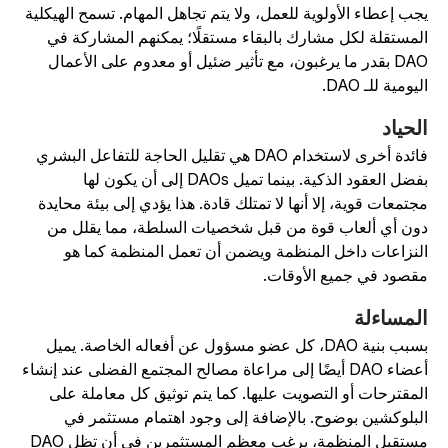
جب إعطاء الأولوية للعمل، ولا يتم تجاهل المهام. تسمح الهيكلية
لمستقلة لكل مشارك بالبقاء مستقلًا؛ يمكنهم المشاركة في
DAO بقدر ما يرغبون، مع تأثير ضئيل أو معدوم على الأعمال
ليومية للـ DAO.
لحياد
فائدة أخرى لاستخدام DAO هي تقليل الحاجة للتفاعل البشري
بفضل العقود الذكية. بينما تميل DAOs إلى أن يكون لها
جتمعات قوية، إلا أنها لا تمتلك قادة. هذا يؤدي إلى بيئة محايدة
ون أي ألعاب قوة من قبل شخصيات السلطة، مما يقلل من
لنزاعات داخل المنظمة ويضمن أن تعمل المنظمة كما هو
قصود في جميع الأوقات.
لمساءلة
بسبب بنية DAO، كل عضو مسؤول عن أفعاله الخاصة. يميل
أعضاء DAO أيضًا إلى مراعاة مصالح المجتمع الفضلى عند إنشاء
لمقترحات أو التصويت عليها. كما يتم توثيق كل معاملة على
لبلوكشين بوضوح. بالإضافة إلى وجود اهتمام مستثمر في
مستقبل المنظمة، يرغب معظم المستثمرين في أن تظل DAO