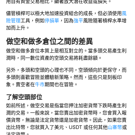
用自有資金交易相比，顯著放大潛在收益或損失。
儘管槓桿可以極大地加速投資組合的成長，但必須使用
風
險管理
工具，例如
停損單
，因為
強平
風險隨著槓桿水準增
加而上升。
做空和做多倉位之間的差異
做空和做多倉位本質上是相互對立的。當多頭交易產生利
潤時，同一數位資產的空頭交易將耗盡餘額。
另外，多頭和空頭的心理也不同，空頭傾向於更保守，而
多頭則喜歡冒險並體驗新策略。然而，這些只是刻板印
象。賣空者在
牛市
期間也在冒險。
了解空頭部位
如前所述，做空交易是指當您押注加密貨幣下跌時產生利
潤的交易。一般來說，當您賣出加密貨幣時，您會買入報
價貨幣，無論是法定貨幣還是加密貨幣。因此，如果您賣
出比特幣，您就買入了美元、USDT 或任何其他
山寨幣
或
法定貨幣。