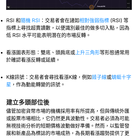
RSI 和
隨機 RSI
：交易者會在諸如
相對強弱指標
(RSI) 等
指標上尋找超賣讀數，以便識別最佳的做多切入點，因為
低 RSI 水平可能表明潛在的市場反轉。
看漲圖表形態：雙底、頭肩底或
上升三角形
等形態通常用
於確認看漲反轉或延續。
K線訊號：交易者會尋找看漲K線，例如
錘子線
或
蜻蜓十字
星
，作為動能轉變的訊號。
建立多頭部位後
儘管加密貨幣市場的機構採用率有所提高，但與傳統外匯
或股票市場相比，它仍然更具波動性。交易者必須為可能
無視技術分析的短期價格波動做好準備。然而，以監管發
展和新產品為標誌的市場成熟，為長期看漲趨勢提供了更