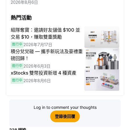
2026年8月6日
熱門活動
組隊奪寶：邀請好友儲值 $100 並
交易 $10，賺取雙重獎勵
進行中
2026年7月17日
積分兌兌碰 — 攜手新玩法及豪禮重
磅回歸！
進行中
2026年6月3日
xStocks 雙幣投資新增 4 種資產
進行中
2026年8月6日
Log in to comment your thoughts
登錄後回覆
228
評論