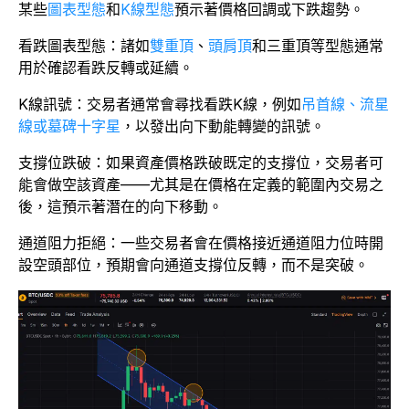
某些
圖表型態
和
K線型態
預示著價格回調或下跌趨勢。
看跌圖表型態：諸如
雙重頂
、
頭肩頂
和三重頂等型態通常
用於確認看跌反轉或延續。
K線訊號：交易者通常會尋找看跌K線，例如
吊首線、流星
線或墓碑十字星
，以發出向下動能轉變的訊號。
支撐位跌破：如果資產價格跌破既定的支撐位，交易者可
能會做空該資產——尤其是在價格在定義的範圍內交易之
後，這預示著潛在的向下移動。
通道阻力拒絕：一些交易者會在價格接近通道阻力位時開
設空頭部位，預期會向通道支撐位反轉，而不是突破。