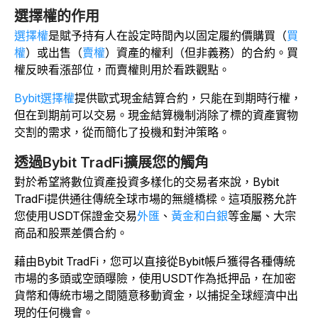
選擇權的作用
選擇權
是賦予持有人在設定時間內以固定履約價購買（
買
權
）或出售（
賣權
）資產的權利（但非義務）的合約。買
權反映看漲部位，而賣權則用於看跌觀點。
Bybit選擇權
提供歐式現金結算合約，只能在到期時行權，
但在到期前可以交易。現金結算機制消除了標的資產實物
交割的需求，從而簡化了投機和對沖策略。
透過Bybit TradFi擴展您的觸角
對於希望將數位資產投資多樣化的交易者來說，Bybit
TradFi提供通往傳統全球市場的無縫橋樑。這項服務允許
您使用USDT保證金交易
外匯
、
黃金和白銀
等金屬、大宗
商品和股票差價合約。
藉由Bybit TradFi，您可以直接從Bybit帳戶獲得各種傳統
市場的多頭或空頭曝險，使用USDT作為抵押品，在加密
貨幣和傳統市場之間隨意移動資金，以捕捉全球經濟中出
現的任何機會。