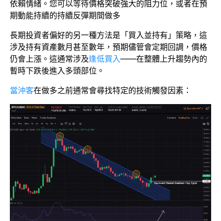
依賴情緒。您可以等待價格突破強大的阻力位，或者在預
期動能持續的持續反彈期間做多
長期投資者偏好的另一種方法是「買入並持有」策略，這
涉及持有資產數月甚至數年，預期儘管會定期回調，價格
仍會上漲。這通常涉及
逢低買入
——在整體上升趨勢內的
暫時下跌後進入多頭部位。
當沖客
在做多之前通常會尋找特定的技術觸發因素：