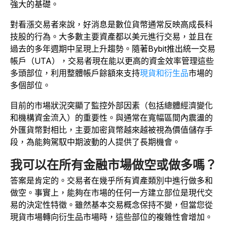
強大的基礎。
對看漲交易者來說，好消息是數位貨幣通常反映高成長科
技股的行為。大多數主要資產都以美元進行交易，並且在
過去的多年週期中呈現上升趨勢。隨著Bybit推出統一交易
帳戶（UTA），交易者現在能以更高的資金效率管理這些
多頭部位，利用整體帳戶餘額來支持
現貨和衍生品
市場的
多個部位。
目前的市場狀況突顯了監控外部因素（包括總體經濟變化
和機構資金流入）的重要性。與通常在寬幅區間內震盪的
外匯貨幣對相比，主要加密貨幣越來越被視為價值儲存手
段，為能夠駕馭中期波動的人提供了長期機會。
我可以在所有金融市場做空或做多嗎？
答案是肯定的。交易者在幾乎所有資產類別中進行做多和
做空。事實上，能夠在市場的任何一方建立部位是現代交
易的決定性特徵。雖然基本交易概念保持不變，但當您從
現貨市場轉向衍生品市場時，這些部位的複雜性會增加。