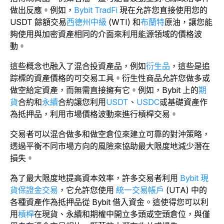
做出反應。例如，
Bybit TradFi
現在允許您直接使用您的
USDT 餘額交易
西德州中級
(WTI) 和
布蘭特
原油，讓您能
夠使用與加密資產相同的介面來利用能源領域的價格波
動。
這些概念也融入了混合投資產品，例如
衍生品
，這些是追
踪標的資產價格的可交易工具。衍生性商品允許您做多或
做空給定資產，而無需直接擁有它。例如，Bybit 上的
期
貨
合約和
永續
合約讓您利用
USDT
、
USDC
或基礎資產作
為抵押品，利用市場價格波動來進行槓桿交易。
交易者可以混合做多和做空倉位來建立可靠的對沖策略，
透過平衡不同市場方向的風險來協助最大限度地減少潛在
損失。
為了最大限度地提高資本效率，許多交易者利用
Bybit 現
貨保證金交易
，它允許您使用
統一交易帳戶
(UTA) 中的
各種資產作為抵押品從 Bybit 借入資金。這使得您可以利
用
槓桿
在現貨、永續和期權中開立多頭或空頭倉位，與僅