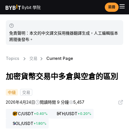
Bybit 學院
註冊
免責聲明：本文的中文譯文採用機器翻譯生成，人工編輯版本
將隨後發布。
Topics
交易
Current Page
加密貨幣交易中多倉與空倉的區別
中級
交易
2026年4月24日
閱讀時間 9 分鐘
5,457
BTC
/USDT
ETH
/USDT
+
0.40
%
+
0.20
%
SOL
/USDT
+
1.80
%