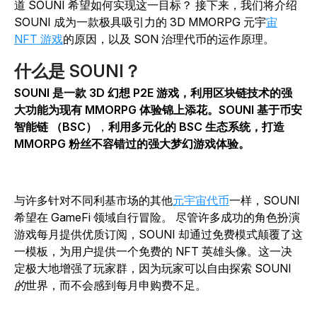
道
SOUNI
希望如何实现这一目标？ 接下来，我们将介绍
SOUNI
成为一款极具吸引力的 3D MMORPG 元宇
宙
NFT 游戏
的原因，以及 SON 治理代币的运作原理。
什么是
SOUNI
？
SOUNI
是一款 3D 幻想 P2E 游戏，利用区块链技术的强
大功能为现有 MMORPG 体验锦上添花。
SOUNI
基于币安
智能链 （BSC）
，
利用多元化的 BSC 生态系统，打造
MMORPG 粉丝不容错过的强大梦幻游戏体验。
与许多针对不同利基
市场的其他
元宇宙代币
一样，
SOUNI
希望在 GameFi 领域自行冒险。
尽管许多成功的角色扮演
游戏每月提供优质订阅，SOUNI 却通过免费模式颠覆了这
一模板，为用户提供一个免费的 NFT 英雄头像。这一决
定极大地增强了玩家群，因为玩家可以自由探索
SOUNI
的
世界，而不会感到每月申购费不足。