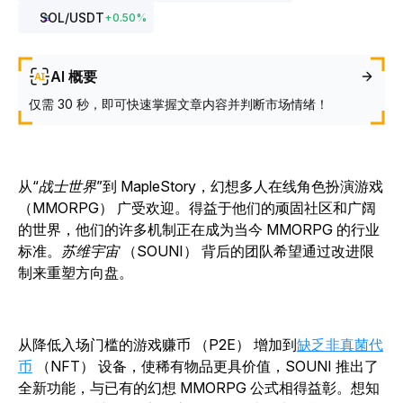
SOL
/USDT
+
0.50
%
AI 概要
仅需 30 秒，即可快速掌握文章内容并判断市场情绪！
从
“战士世界
”
到
MapleStory
，幻想多人在线角色扮演游戏
（MMORPG） 广受欢迎。得益于他们的顽固社区和广阔
的世界，他们的许多机制正在成为当今 MMORPG 的行业
标准。
苏维宇宙
（
SOUNI
） 背后的团队
希望通过改进限
制来重塑方向盘。
从降低入场门槛的游戏赚币 （P2E） 增加
到
缺乏非真菌代
币
（NFT） 设备，使稀有物品更具价值，
SOUNI
推出了
全新功能，与已有的幻想 MMORPG 公式相得益彰。想知