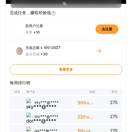
池。
完成任务，赚取经验值
新用户注册
去注册
专享
+10
充值总额 ≥ 100 USDT
首次完成
+30
查看更多
每周排行榜
排名
用户名
奖励
积分
275
sky***@****
300
USDT
275
dor***@****
220
USDT
275
jay***@****
150
USDT