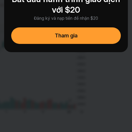
với $20
Đăng ký và nạp tiền để nhận $20
Tham gia