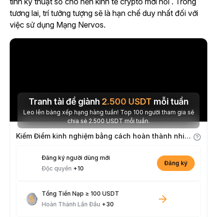
tính kỹ thuật số cho nền kinh tế crypto mới nổi .
Trong
tương lai, trí tưởng tượng sẽ là hạn chế duy nhất đối với
việc sử dụng Mạng Nervos.
Tranh tài để giành
2.500
USDT
mỗi tuần
Leo lên bảng xếp hạng hàng tuần! Top 100 người tham gia sẽ
chia sẻ 2.500 USDT mỗi tuần.
Kiếm Điểm kinh nghiệm bằng cách hoàn thành nhiệm vụ
Đăng ký người dùng mới
Đăng ký
Độc quyền
+10
Tổng Tiền Nạp ≥ 100 USDT
Hoàn Thành Lần Đầu
+30