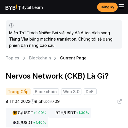
Bybit Learn
Đăng ký
Miễn Trừ Trách Nhiệm: Bài viết này đã được dịch sang
Tiếng Việt bằng machine translation. Chúng tôi sẽ đăng
phiên bản nâng cao sau.
Topics
Blockchain
Current Page
Nervos Network (CKB) Là Gì?
Trung Cấp
Blockchain
Web 3.0
DeFi
8 Th04 2022
8 phút
709
BTC
/USDT
ETH
/USDT
+
1.00
%
+
1.30
%
SOL
/USDT
+
1.40
%