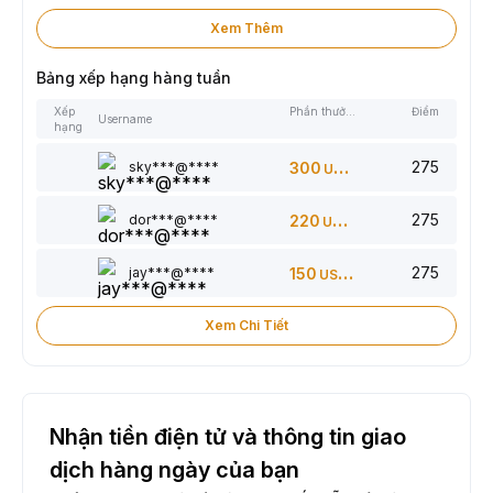
Xem Thêm
Bảng xếp hạng hàng tuần
Xếp
Phần thưởng
Điểm
Username
hạng
275
sky***@****
300
USDT
275
dor***@****
220
USDT
275
jay***@****
150
USDT
Xem Chi Tiết
Nhận tiền điện tử và thông tin giao
dịch hàng ngày của bạn