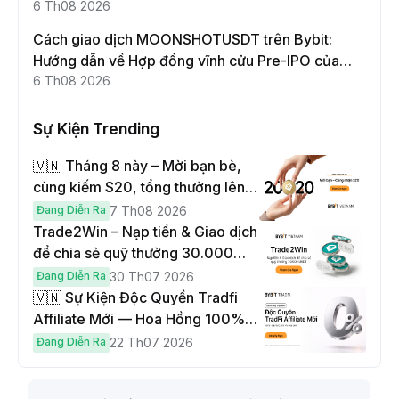
6 Th08 2026
Cách giao dịch MOONSHOTUSDT trên Bybit:
Hướng dẫn về Hợp đồng vĩnh cửu Pre-IPO của
Moonshot AI
6 Th08 2026
Sự Kiện Trending
🇻🇳 Tháng 8 này – Mời bạn bè,
cùng kiếm $20, tổng thưởng lên
đến $1,000
Đang Diễn Ra
7 Th08 2026
Trade2Win – Nạp tiền & Giao dịch
để chia sẻ quỹ thưởng 30.000
USDT
Đang Diễn Ra
30 Th07 2026
🇻🇳 Sự Kiện Độc Quyền Tradfi
Affiliate Mới — Hoa Hồng 100% &
Hoàn Phí Qua Đêm
Đang Diễn Ra
22 Th07 2026