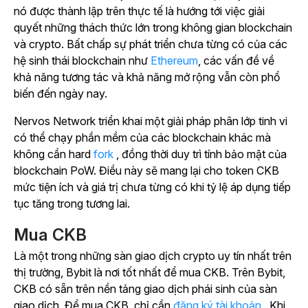
nó được thành lập trên thực tế là hướng tới việc giải
quyết những thách thức lớn trong không gian blockchain
và crypto. Bất chấp sự phát triển chưa từng có của các
hệ sinh thái blockchain như
Ethereum
, các vấn đề về
khả năng tương tác và khả năng mở rộng vẫn còn phổ
biến đến ngày nay.
Nervos Network triển khai một giải pháp phân lớp tinh vi
có thể chạy phần mềm của các blockchain khác mà
không cần hard
fork
, đồng thời duy trì tính bảo mật của
blockchain PoW. Điều này sẽ mang lại cho token CKB
mức tiện ích và giá trị chưa từng có khi tỷ lệ áp dụng tiếp
tục tăng trong tương lai.
Mua CKB
Là một trong những sàn giao dịch crypto uy tín nhất trên
thị trường, Bybit là nơi tốt nhất để mua CKB. Trên Bybit,
CKB có sẵn trên nền tảng giao dịch phái sinh của sàn
giao dịch. Để mua CKB, chỉ cần
đăng ký tài khoản
. Khi