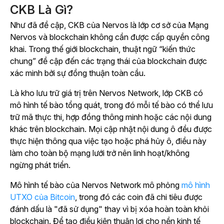
CKB Là Gì?
Như đã đề cập, CKB của Nervos là lớp cơ sở của Mạng
Nervos và blockchain không cần được cấp quyền công
khai. Trong thế giới blockchain, thuật ngữ “kiến thức
chung” đề cập đến các trạng thái của blockchain được
xác minh bởi sự đồng thuận toàn cầu.
Là kho lưu trữ giá trị trên Nervos Network, lớp CKB có
mô hình tế bào tổng quát, trong đó mỗi tế bào có thể lưu
trữ mã thực thi, hợp đồng thông minh hoặc các nội dung
khác trên blockchain. Mọi cập nhật nội dung ô đều được
thực hiện thông qua việc tạo hoặc phá hủy ô, điều này
làm cho toàn bộ mạng lưới trở nên linh hoạt/không
ngừng phát triển.
Mô hình tế bào của Nervos Network mô phỏng
mô hình
UTXO của Bitcoin
, trong đó các coin đã chi tiêu được
đánh dấu là "đã sử dụng" thay vì bị xóa hoàn toàn khỏi
blockchain. Để tạo điều kiện thuận lợi cho nền kinh tế