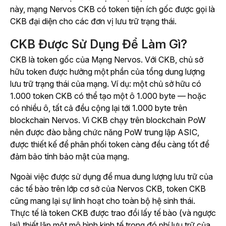
này, mạng Nervos CKB có token tiện ích gốc được gọi là
CKB đại diện cho các đơn vị lưu trữ trạng thái.
CKB Được Sử Dụng Để Làm Gì?
CKB là token gốc của Mạng Nervos. Với CKB, chủ sở
hữu token được hưởng một phần của tổng dung lượng
lưu trữ trạng thái của mạng. Ví dụ: một chủ sở hữu có
1.000 token CKB có thể tạo một ô 1.000 byte — hoặc
có nhiều ô, tất cả đều cộng lại tới 1.000 byte trên
blockchain Nervos. Vì CKB chạy trên blockchain PoW
nên được đào bằng chức năng PoW trung lập ASIC,
được thiết kế để phân phối token càng đều càng tốt để
đảm bảo tính bảo mật của mạng.
Ngoài việc được sử dụng để mua dung lượng lưu trữ của
các tế bào trên lớp cơ sở của Nervos CKB, token CKB
cũng mang lại sự linh hoạt cho toàn bộ hệ sinh thái.
Thực tế là token CKB được trao đổi lấy tế bào (và ngược
lại) thiết lập một mô hình kinh tế trong đó phí lưu trữ của