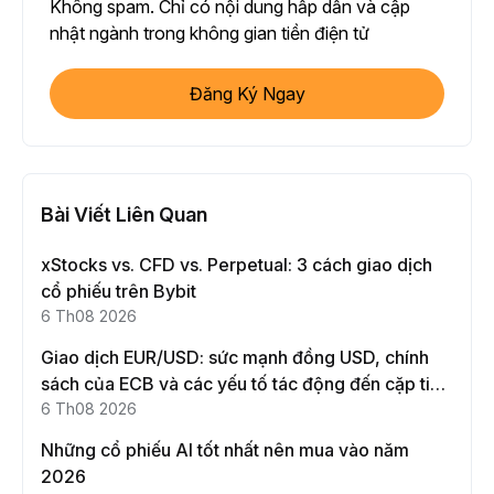
Không spam. Chỉ có nội dung hấp dẫn và cập
nhật ngành trong không gian tiền điện tử
Đăng Ký Ngay
Bài Viết Liên Quan
xStocks vs. CFD vs. Perpetual: 3 cách giao dịch
cổ phiếu trên Bybit
6 Th08 2026
Giao dịch EUR/USD: sức mạnh đồng USD, chính
sách của ECB và các yếu tố tác động đến cặp tiền
này
6 Th08 2026
Những cổ phiếu AI tốt nhất nên mua vào năm
2026