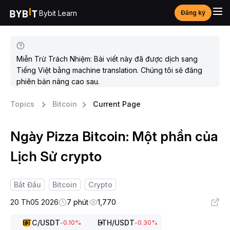
Bybit Learn
Đăng ký
Miễn Trừ Trách Nhiệm: Bài viết này đã được dịch sang
Tiếng Việt bằng machine translation. Chúng tôi sẽ đăng
phiên bản nâng cao sau.
Topics
Bitcoin
Current Page
Ngày Pizza Bitcoin: Một phần của
Lịch Sử crypto
Bắt Đầu
Bitcoin
Crypto
20 Th05 2026
7 phút
1,770
BTC
/USDT
ETH
/USDT
-0.10
%
-0.30
%