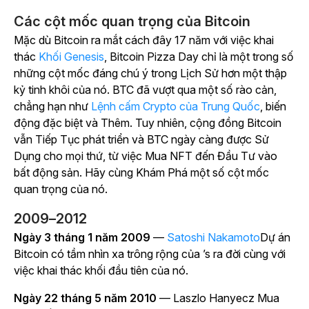
Các cột mốc quan trọng của Bitcoin
Mặc dù Bitcoin ra mắt cách đây 17 năm với việc khai
thác
Khối Genesis
, Bitcoin Pizza Day chỉ là một trong số
những cột mốc đáng chú ý trong Lịch Sử hơn một thập
kỷ tinh khôi của nó. BTC đã vượt qua một số rào cản,
chẳng hạn như
Lệnh cấm Crypto của Trung Quốc
, biến
động đặc biệt và Thêm. Tuy nhiên, cộng đồng Bitcoin
vẫn Tiếp Tục phát triển và BTC ngày càng được Sử
Dụng cho mọi thứ, từ việc Mua NFT đến Đầu Tư vào
bất động sản. Hãy cùng Khám Phá một số cột mốc
quan trọng của nó.
2009–2012
Ngày 3 tháng 1 năm 2009
—
Satoshi Nakamoto
Dự án
Bitcoin có tầm nhìn xa trông rộng của ’s ra đời cùng với
việc khai thác khối đầu tiên của nó.
Ngày 22 tháng 5 năm 2010
— Laszlo Hanyecz Mua