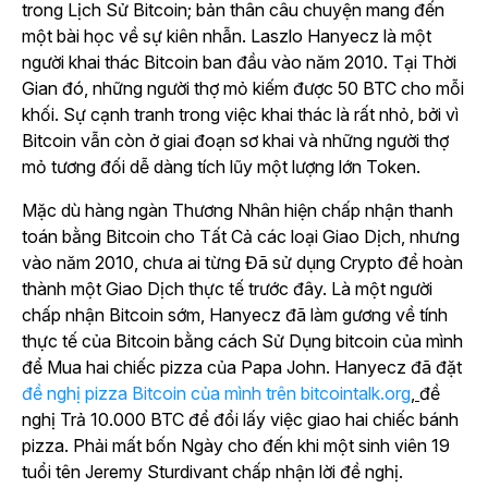
trong Lịch Sử Bitcoin; bản thân câu chuyện mang đến
một bài học về sự kiên nhẫn. Laszlo Hanyecz là một
người khai thác Bitcoin ban đầu vào năm 2010. Tại Thời
Gian đó, những người thợ mỏ kiếm được 50 BTC cho mỗi
khối. Sự cạnh tranh trong việc khai thác là rất nhỏ, bởi vì
Bitcoin vẫn còn ở giai đoạn sơ khai và những người thợ
mỏ tương đối dễ dàng tích lũy một lượng lớn Token.
Mặc dù hàng ngàn Thương Nhân hiện chấp nhận thanh
toán bằng Bitcoin cho Tất Cả các loại Giao Dịch, nhưng
vào năm 2010, chưa ai từng Đã sử dụng Crypto để hoàn
thành một Giao Dịch thực tế trước đây. Là một người
chấp nhận Bitcoin sớm, Hanyecz đã làm gương về tính
thực tế của Bitcoin bằng cách Sử Dụng bitcoin của mình
để Mua hai chiếc pizza của Papa John. Hanyecz đã đặt
đề nghị pizza Bitcoin của mình trên
bitcointalk.org
,
đề
nghị Trả 10.000 BTC để đổi lấy việc giao hai chiếc bánh
pizza. Phải mất bốn Ngày cho đến khi một sinh viên 19
tuổi tên Jeremy Sturdivant chấp nhận lời đề nghị.