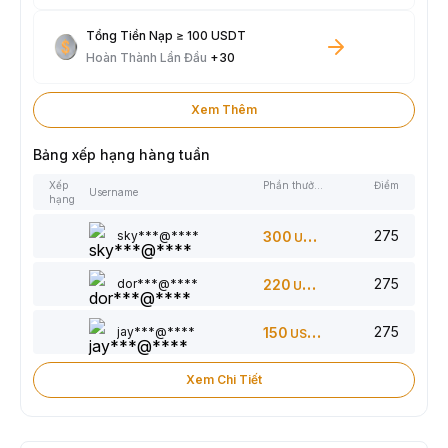
Tổng Tiền Nạp ≥ 100 USDT
Hoàn Thành Lần Đầu
+30
Xem Thêm
Bảng xếp hạng hàng tuần
Xếp
Phần thưởng
Điểm
Username
hạng
275
sky***@****
300
USDT
275
dor***@****
220
USDT
275
jay***@****
150
USDT
Xem Chi Tiết