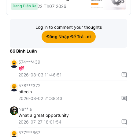
Hoàn Phí Qua Đêm
Đang Diễn Ra
22 Th07 2026
Log in to comment your thoughts
Đăng Nhập Để Trả Lời
66
Bình Luận
574***439
2026-08-03 11:46:51
578***372
bitcoin
2026-08-02 21:38:43
Na**ia
What a great opportunity
2026-07-27 18:01:54
577***667