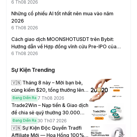
này
6 Th08 2026
Những cổ phiếu AI tốt nhất nên mua vào năm
2026
6 Th08 2026
Cách giao dịch MOONSHOTUSDT trên Bybit:
Hướng dẫn về Hợp đồng vĩnh cửu Pre-IPO của
Moonshot AI
6 Th08 2026
Sự Kiện Trending
🇻🇳 Tháng 8 này – Mời bạn bè,
cùng kiếm $20, tổng thưởng lên
đến $1,000
Đang Diễn Ra
7 Th08 2026
Trade2Win – Nạp tiền & Giao dịch
để chia sẻ quỹ thưởng 30.000
USDT
Đang Diễn Ra
30 Th07 2026
🇻🇳 Sự Kiện Độc Quyền Tradfi
Affiliate Mới — Hoa Hồng 100% &