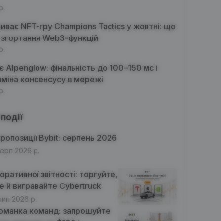
р.
риває NFT-гру Champions Tactics у жовтні: що
 згортання Web3-функцій
р.
є Alpenglow: фінальність до 100–150 мс і
зміна консенсусу в мережі
р.
 події
ропозиції Bybit: серпень 2026
серп 2026 р.
ративної звітності: торгуйте,
е й вигравайте Cybertruck
лип 2026 р.
оманка команд: запрошуйте