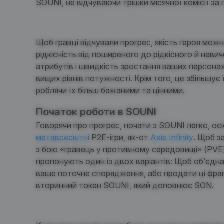
SOUNI
, не відчуваючи трішки місячної комісії за 
Щоб гравці відчували прогрес, якість героя мо
рідкісність від поширеного до рідкісного й неви
атрибутів і швидкість зростання ваших персонаж
вищих рівнів потужності. Крім того, це збільшує
роблячи їх більш бажаними та цінними.
Початок роботи в SOUNI
Говорячи про прогрес, почати з
SOUNI
легко, оск
метавсесвітні
P2E-ігри, як
-от
Axie Infinity
. Щоб з
з
бою «гравець у противному середовищі» (PVE
пропонують один із двох варіантів: Щоб об’єдн
ваше поточне спорядження, або продати ці фра
вторинний токен
SOUNI
, який доповнює SON.