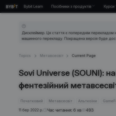
Bybit Learn
Посібники з продуктів
Курси
Дисклеймер. Ця стаття є попереднім перекладом 
машинного перекладу. Покращена версія буде дост
Topics
Метавсесвіт
Current Page
Sovi Universe (SOUNI): 
фентезійний метавсесв
Початковий
Метавсесвіт
Альткоїни
GameF
Час читання: 6 хв
493
11 бер 2022 р.