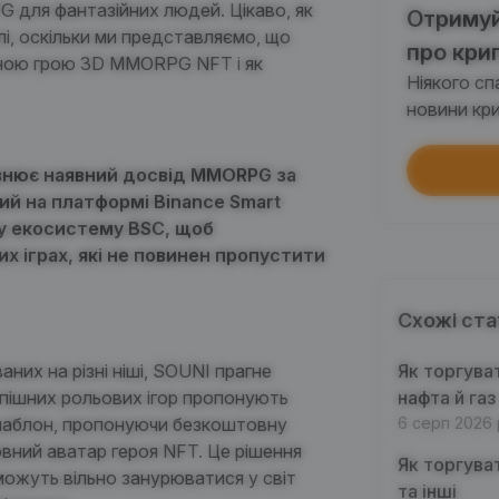
для фантазійних людей. Цікаво, як
Отримуй
і, оскільки ми представляємо, що
Кожне
про кри
тною грою 3D MMORPG
NFT
і як
Ніякого с
$100
новини кри
Кожне
овнює наявний досвід MMORPG за
Прой
ий на платформі Binance Smart
Викон
у екосистему BSC, щоб
их іграх, які не повинен пропустити
Інвес
Викон
Схожі ста
аних на різні ніші,
SOUNI
прагне
Як торгува
Кожне
спішних рольових ігор пропонують
нафта й газ
аблон, пропонуючи безкоштовну
6 серп 2026 
вний аватар героя NFT. Це рішення
Торг
Як торгува
 можуть вільно занурюватися у
світ
Кожне
та інші