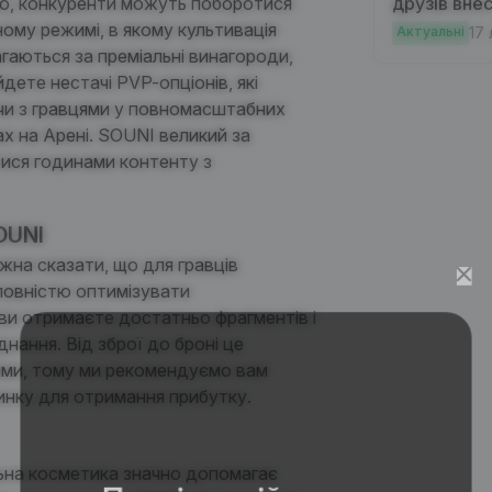
но, конкуренти можуть поборотися
друзів внес
ому режимі, в якому культивація
торгувати н
Актуальні
17 
агаються за преміальні винагороди,
винагород
дете нестачі PVP-опціонів, які
чи з гравцями у повномасштабних
ах на Арені.
SOUNI
великий за
ися годинами контенту з
OUNI
жна сказати, що для гравців
овністю оптимізувати
и отримаєте достатньо фрагментів і
нання. Від зброї до броні це
тями, тому ми рекомендуємо вам
ринку для отримання прибутку.
на косметика значно допомагає
Почніть свій шлях у