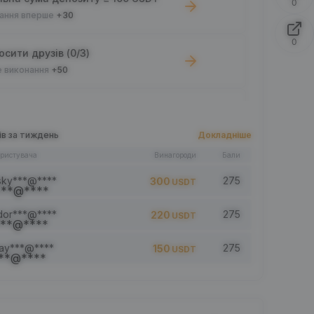
0
ання вперше
+30
0
сити друзів (0/3)
 виконання
+50
ова угода ≥ 100 USDT
 виконання
+10
ів за тиждень
Докладніше
ористувача
Винагороди
Бали
ей прочитано: 0/5
 виконання
+1
sky***@****
275
300
USDT
dor***@****
275
220
USDT
ти коментар (0/5)
 виконання
+2
jay***@****
275
150
USDT
Поставити вподобайки на 5 стат. (0/5)
 виконання
+1