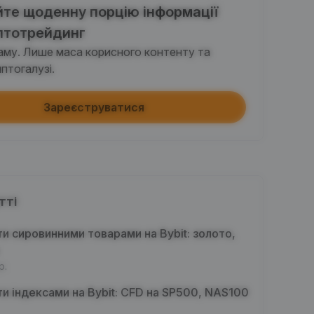
те щоденну порцію інформації
Поширити статтю в соцмережах (0/5)
 виконання
+2
птотрейдинг
паму. Лише маса корисного контенту та
+ торгівля з ботами
птогалузі.
 виконання
+10
Зареєструватися
діть перевірку особи
ання вперше
+20
тиція на Earn ≥ 10U
ання вперше
+15
тті
Торговий обсяг на ф'ючерсах ≥ $1000
ти сировинними товарами на Bybit: золото,
 виконання
+15
р.
овий обсяг на опціонах ≥ $2000
ти індексами на Bybit: CFD на SP500, NAS100
 виконання
+10