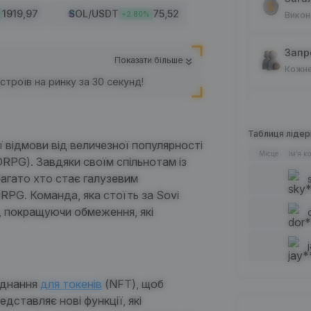
1919,97
SOL
/USDT
75,52
+
2.80
%
Викон
Запро
Показати більше
Кожне
троїв на ринку за 30 секунд!
Спот
Кожне
Таблиця лідер
 відмови від величезної популярності
Місце
Ім’я к
RPG). Завдяки своїм спільнотам із
Стат
багато хто стає галузевим
Кожне
RPG. Команда, яка стоїть за
Sovi
, покращуючи обмеження, які
Дода
Кожне
аднання
для токенів
(NFT), щоб
Кожне
едставляє нові функції, які