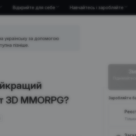
Відкрийте для себе
Навчайтесь і заробляйте
на українську за допомогою
упна пізніше.
Зм
Піднімайтеся 
найкращий
іт 3D MMORPG?
Заробляйте ба
Реєс
i
Тільк
Зага