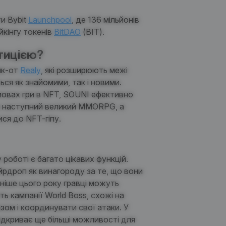
и Bybit
Launchpool
, де 136 мільйонів
йкінгу
токенів
BitDAO
(BIT).
тицією?
як
-от
Realy
,
які розширюють межі
ься як знайомими, так і новими.
овах гри в NFT,
SOUNI
ефективно
и в наступний великий MMORPG, а
ися до NFT-гіпу.
 у роботі є багато цікавих функцій.
рдроп як винагороду за те, що вони
зніше цього року гравці можуть
ь кампанії World Boss, схожі на
ом і координувати свої атаки. У
ідкриває ще більші можливості для