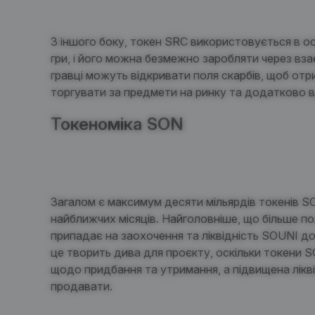
З іншого боку, токен SRC використовується в ос
гри, і його можна безмежно заробляти через вз
гравці можуть відкривати поля скарбів, щоб от
торгувати за предмети на ринку та додатково
Токеноміка SON
Загалом є максимум десяти мільярдів токенів SO
найближчих місяців. Найголовніше, що більше п
припадає на заохочення та ліквідність SOUNI д
це творить дива для проєкту, оскільки токени
щодо придбання та утримання, а підвищена лікв
продавати.