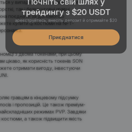
ється у
випадку
SOUNI
.
Замість того,
трейдингу з $20 USDT
сткі, так і безкоштовні гравці
ожна поєднати за допомогою
ареєструйтесь, внесіть депозит й отримайте $20
можете купити ці костюми на NFT-
персонажа.
Приєднатися
номіці з двома токенами, при цьому
м цікаво, як корисність токенів SON
ожете отримати вигоду, інвестуючи
UNI
.
оляє гравцям в кінцевому підсумку
осів і пропозицій.
Це також преміум-
 найскладніших режимах PVP. Завдяки
костюми, а також підвищити якість