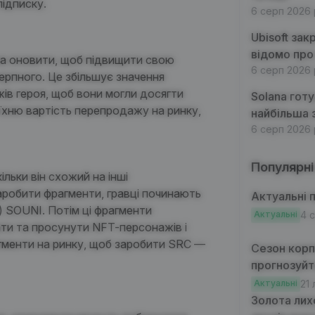
підписку.
6 серп 2026 
Ubisoft зак
відомо про
жна оновити, щоб підвищити свою
6 серп 2026 
черпного. Це збільшує значення
ів героя, щоб вони могли досягти
Solana готу
 їхню вартість перепродажу на ринку,
найбільша 
6 серп 2026 
Популярні
ільки він схожий на інші
аробити фрагменти, гравці починають
Актуальні п
)
SOUNI
.
Потім ці фрагменти
Актуальні
4 
ати та просунути NFT-персонажів і
гменти на ринку, щоб заробити SRC —
Сезон корпо
прогнозуйт
Актуальні
21 
Золота лих