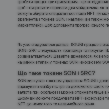
зробити процес гри приємнішим, і це не відрізня
щоб створювати переваги для майданчика, як жор
можуть збирати спеціальні костюми NFT, які м
фрагментів і токенів SON. І навпаки, ви також 
маркетплейсі, щоб доповнити прогрес їхнього 
Як уже згадувалося раніше,
SOUNI
працює в еко
SON і SRC стимулюють транзакції та покупки. Ва
розвиватиметься? Давайте дізнаємося, як ви м
на ранніх етапах у токенах SON і
екосистемі
SO
Що таке токени SON і SRC?
SON виступає
токеном управління SOUNI
і дозв
вирішувати майбутнє гри за допомогою своїх гол
валюта гри, оскільки її можна отримати лише в
цьому ви можете поєднувати NFT-аксесуари та 
NFT до нечастого та незвичайного рівня.