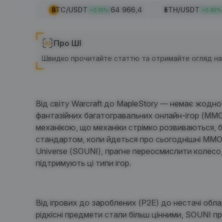
BTC
/USDT
64 966,4
ETH
/USDT
+
0.10
%
+
0.40
%
Про ШІ
Швидко прочитайте статтю та отримайте огляд нас
Від
світу Warcraft
до
MapleStory
— немає жодної
фантазійних багатогравальних онлайн-ігор (MMO
механікою, що механіки стрімко розвиваються, 
стандартом, коли йдеться про сьогоднішні MMO
Universe
(
SOUNI
), прагне переосмислити колесо
підтримують ці типи ігор.
Від ігрових до зароблених (P2E) до нестачі
обл
рідкісні предмети стали більш цінними,
SOUNI
пр