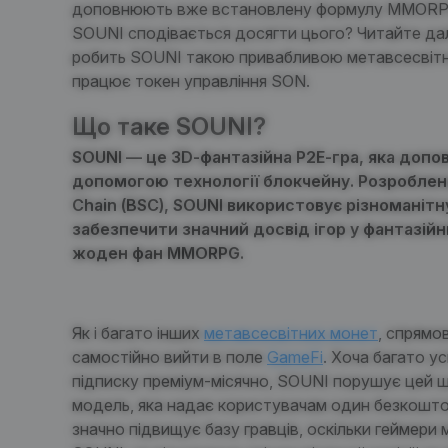
доповнюють вже встановлену формулу MMORPG 
SOUNI
сподівається досягти цього? Читайте дал
робить
SOUNI
такою привабливою метавсесві
працює токен управління SON.
Що таке
SOUNI
?
SOUNI
— це 3D-фантазійна P2E-гра, яка доп
допомогою технології блокчейну. Розроблен
Chain (BSC),
SOUNI
використовує різноманітн
забезпечити значний досвід ігор у фантазійн
жоден фан MMORPG.
Як і багато інших
метавсесвітних монет
, спрямов
самостійно вийти в
поле
GameFi
. Хоча багато у
підписку преміум-місячно,
SOUNI
порушує цей ш
модель, яка надає користувачам один безкошто
значно підвищує базу гравців, оскільки геймери