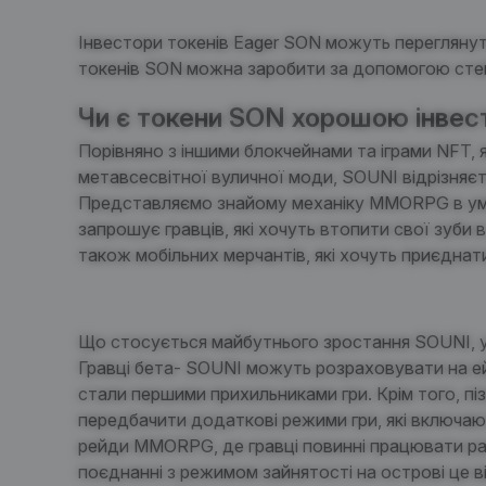
Інвестори токенів Eager SON можуть переглянут
токенів SON можна заробити за допомогою сте
Чи є токени SON хорошою інвес
Порівняно з іншими блокчейнами та іграми NFT, 
метавсесвітної вуличної моди,
SOUNI
відрізняєт
Представляємо знайому механіку MMORPG в ум
запрошує гравців, які хочуть втопити свої зуб
також мобільних мерчантів, які хочуть приєднат
Що стосується
майбутнього зростання
SOUNI
,
Гравці бета-
SOUNI
можуть розраховувати на ей
стали першими прихильниками гри.
Крім того, пі
передбачити додаткові режими гри, які включают
рейди MMORPG, де гравці повинні працювати раз
поєднанні з режимом зайнятості на острові це в