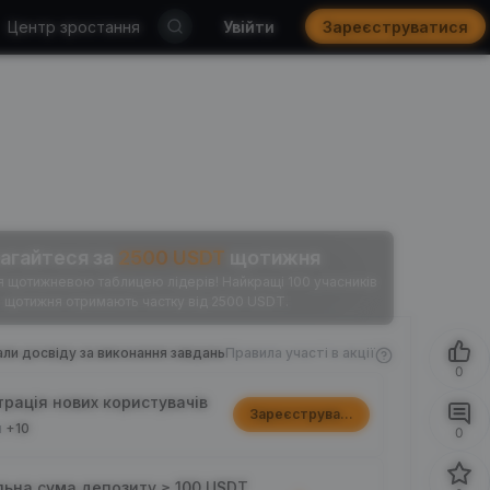
Центр зростання
Увійти
Зареєструватися
агайтеся за
2500
USDT
щотижня
щотижневою таблицею лідерів! Найкращі 100 учасників
щотижня отримають частку від 2500 USDT.
ли досвіду за виконання завдань
Правила участі в акції
0
трація нових користувачів
Зареєструватися
и
+10
0
льна сума депозиту ≥ 100 USDT