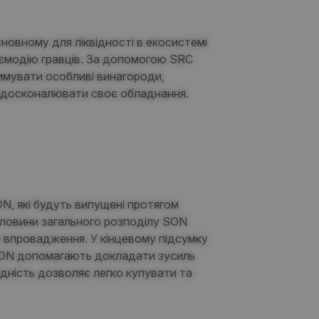
новному для ліквідності в екосистемі
аємодію гравців. За допомогою SRC
римувати особливі винагороди,
 вдосконалювати своє обладнання.
N, які будуть випущені протягом
оловини загального розподілу SON
о впровадження. У кінцевому підсумку
 SON допомагають докладати зусиль
ідність дозволяє легко купувати та