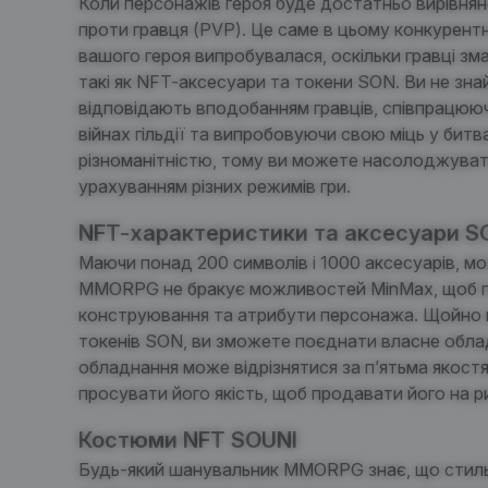
Коли персонажів героя буде достатньо вирівня
проти гравця (PVP). Це саме в цьому конкурентн
вашого героя випробувалася, оскільки гравці зм
такі як NFT-аксесуари та токени SON. Ви не знай
відповідають вподобанням гравців, співпрацюю
війнах гільдії та випробовуючи свою міць у битв
різноманітністю, тому ви можете насолоджуват
урахуванням різних режимів гри.
NFT-характеристики та аксесуари S
Маючи понад 200 символів і 1000 аксесуарів, мо
MMORPG не бракує можливостей MinMax, щоб п
конструювання та атрибути персонажа. Щойно в
токенів SON, ви зможете поєднати власне облад
обладнання може відрізнятися за п’ятьма якос
просувати його якість, щоб продавати його на 
Костюми NFT SOUNI
Будь-який шанувальник MMORPG знає, що стиль