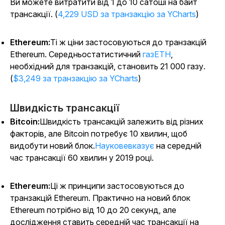
Ви можете витратити від 1 до 10 сатоші на байт
трансакції. (
4,229 USD за транзакцію за YCharts
)
Ethereum:
Ті ж ціни застосовуються до транзакцій
Ethereum. Середньостатистичний
газETH
,
необхідний для транзакцій, становить 21 000 газу.
(
$3,249 за транзакцію за YCharts
)
Швидкість трансакції
Bitcoin:
Швидкість трансакцій залежить від різних
факторів, але Bitcoin потребує 10 хвилин, щоб
видобути новий блок.
Науковевказує
на середній
час трансакції 60 хвилин у 2019 році.
Ethereum:
Ці ж принципи застосовуються до
транзакцій Ethereum. Практично на новий блок
Ethereum потрібно від 10 до 20 секунд, але
дослідження ставить середній час трансакції на