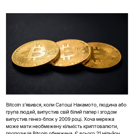
Bitcoin з’явився, коли Сатоші Накамото, людина або
група людей, випустив свій білий папер і згодом
випустив генез-блок у 2009 році. Хоча мережа
може мати необмежену кількість криптовалюти,
пропозиція Bitcoin обмежена. Є всього 21 мільйон