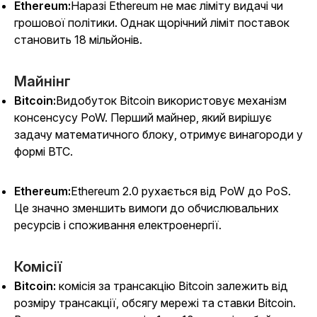
Ethereum:
Наразі Ethereum не має ліміту видачі чи
грошової політики. Однак щорічний ліміт поставок
становить 18 мільйонів.
Майнінг
Bitcoin:
Видобуток Bitcoin використовує механізм
консенсусу PoW. Перший майнер, який вирішує
задачу математичного блоку, отримує винагороди у
формі BTC.
Ethereum:
Ethereum 2.0 рухається від PoW до PoS.
Це значно зменшить вимоги до обчислювальних
ресурсів і споживання електроенергії.
Комісії
Bitcoin:
комісія за трансакцію Bitcoin залежить від
розміру трансакції, обсягу мережі та ставки Bitcoin.