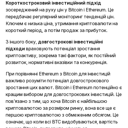
Короткостроковий інвестиційний підхід
зосереджений на руху цін у Bitcoin і Ethereum. Це
передбачає регулярний моніторинг тенденцій цін.
Ключем є низька ціна, утримання криптовалюти на
короткий період, а потім продаж за прибуток.
З іншого боку,
довгострокові інвестиційні
підходи
враховують потенціал зростання
криптоактиву, зокрема такі фактори, як постійний
розвиток, нормативні вказівки та конкуренція.
При порівнянні Ethereum з Bitcoin для інвестицій
важливо розуміти потенціал довгострокового
зростання цих валют. Bitcoin і Ethereum потенційно є
кращим вибором для довгострокових інвестицій. Це
пов’язано з тим, що хоча Bitcoin є найбільшою
криптовалютою за розміром ринку, вона все ще є
першою криптовалютою з обмеженим обсягом. Це
означає, що коли всі BTC видобуваються, вартість