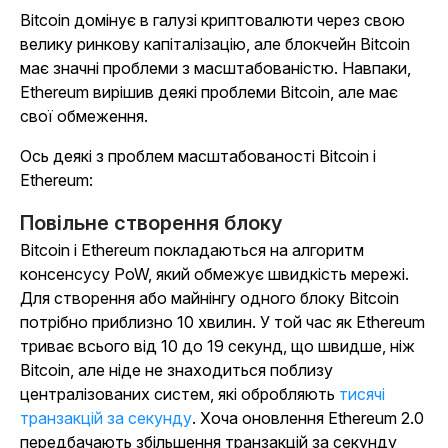
Bitcoin домінує в галузі криптовалюти через свою
велику ринкову капіталізацію, але блокчейн Bitcoin
має значні проблеми з масштабованістю. Навпаки,
Ethereum вирішив деякі проблеми Bitcoin, але має
свої обмеження.
Ось деякі з проблем масштабованості Bitcoin і
Ethereum:
Повільне створення блоку
Bitcoin і Ethereum покладаються на алгоритм
консенсусу PoW, який обмежує швидкість мережі.
Для створення або майнінгу одного блоку Bitcoin
потрібно приблизно 10 хвилин. У той час як Ethereum
триває всього від 10 до 19 секунд, що швидше, ніж
Bitcoin, але ніде не знаходиться поблизу
централізованих систем, які обробляють
тисячі
транзакцій за секунду
. Хоча оновлення Ethereum 2.0
передбачають збільшення транзакцій за секунду