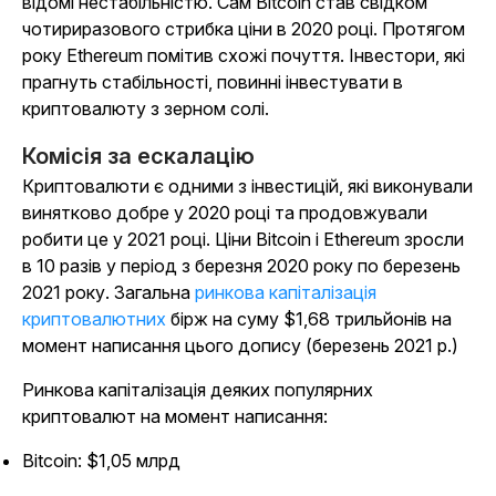
відомі нестабільністю. Сам Bitcoin став свідком
чотириразового стрибка ціни в 2020 році. Протягом
року Ethereum помітив схожі почуття. Інвестори, які
прагнуть стабільності, повинні інвестувати в
криптовалюту з зерном солі.
Комісія за ескалацію
Криптовалюти є одними з інвестицій, які виконували
винятково добре у 2020 році та продовжували
робити це у 2021 році. Ціни Bitcoin і Ethereum зросли
в 10 разів у період з березня 2020 року по березень
2021 року. Загальна
ринкова капіталізація
криптовалютних
бірж на суму $1,68 трильйонів на
момент написання цього допису (березень 2021 р.)
Ринкова капіталізація деяких популярних
криптовалют на момент написання:
Bitcoin: $1,05 млрд