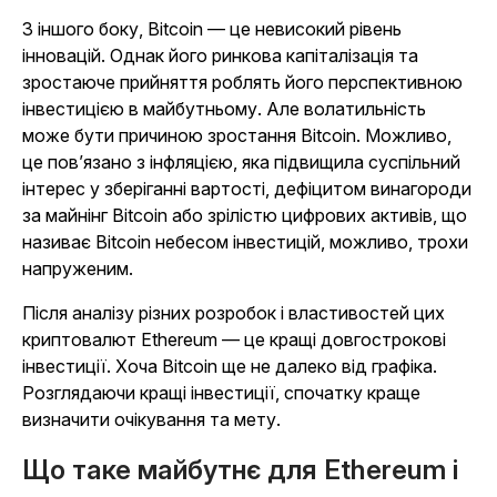
З іншого боку, Bitcoin — це невисокий рівень
інновацій. Однак його ринкова капіталізація та
зростаюче прийняття роблять його перспективною
інвестицією в майбутньому. Але волатильність
може бути причиною зростання Bitcoin. Можливо,
це пов’язано з інфляцією, яка підвищила суспільний
інтерес у зберіганні вартості, дефіцитом винагороди
за майнінг Bitcoin або зрілістю цифрових активів, що
називає Bitcoin небесом інвестицій, можливо, трохи
напруженим.
Після аналізу різних розробок і властивостей цих
криптовалют Ethereum — це кращі довгострокові
інвестиції. Хоча Bitcoin ще не далеко від графіка.
Розглядаючи кращі інвестиції, спочатку краще
визначити очікування та мету.
Що таке майбутнє для Ethereum і