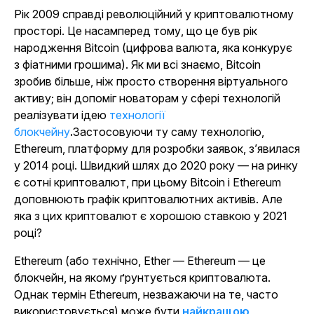
Рік 2009 справді революційний у криптовалютному
просторі. Це насамперед тому, що це був рік
народження Bitcoin (цифрова валюта, яка конкурує
з фіатними грошима). Як ми всі знаємо, Bitcoin
зробив більше, ніж просто створення віртуального
активу; він допоміг новаторам у сфері технологій
реалізувати ідею
технології
блокчейну
.
Застосовуючи ту саму технологію,
Ethereum, платформу для розробки заявок, з’явилася
у 2014 році. Швидкий шлях до 2020 року — на ринку
є сотні криптовалют, при цьому Bitcoin і Ethereum
доповнюють графік криптовалютних активів. Але
яка з цих криптовалют є хорошою ставкою у 2021
році?
Ethereum (або технічно, Ether — Ethereum — це
блокчейн, на якому ґрунтується криптовалюта.
Однак термін Ethereum, незважаючи на те, часто
використовується) може бути
найкращою