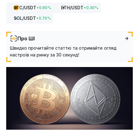
BTC
/USDT
ETH
/USDT
+
0.60
%
+
0.30
%
SOL
/USDT
+
0.70
%
Про ШІ
Швидко прочитайте статтю та отримайте огляд
настроїв на ринку за 30 секунд!