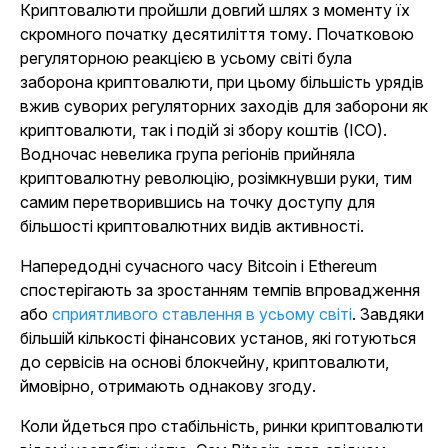
Криптовалюти пройшли довгий шлях з моменту їх
скромного початку десятиліття тому. Початковою
регуляторною реакцією в усьому світі була
заборона криптовалюти, при цьому більшість урядів
вжив суворих регуляторних заходів для заборони як
криптовалюти, так і подій зі збору коштів (ICO).
Водночас невелика група регіонів прийняла
криптовалютну революцію, розімкнувши руки, тим
самим перетворившись на точку доступу для
більшості криптовалютних видів активності.
Напередодні сучасного часу Bitcoin і Ethereum
спостерігають за зростанням темпів впровадження
або
сприятливого ставлення в усьому світі
. Завдяки
більшій кількості фінансових установ, які готуються
до сервісів на основі блокчейну, криптовалюти,
ймовірно, отримають однакову згоду.
Коли йдеться про стабільність, ринки криптовалюти