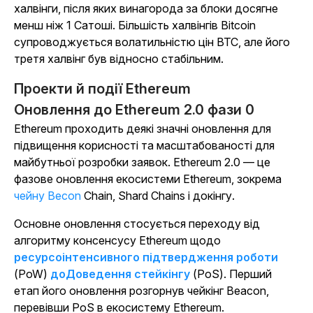
халвінги, після яких винагорода за блоки досягне
менш ніж 1 Сатоші. Більшість халвінгів Bitcoin
супроводжується волатильністю цін BTC, але його
третя халвінг був відносно стабільним.
Проекти й події Ethereum
Оновлення до Ethereum 2.0 фази 0
Ethereum проходить деякі значні оновлення для
підвищення корисності та масштабованості для
майбутньої розробки заявок. Ethereum 2.0 — це
фазове оновлення екосистеми Ethereum, зокрема
чейну Becon
Chain, Shard Chains і докінгу.
Основне оновлення стосується переходу від
алгоритму консенсусу Ethereum щодо
ресурсоінтенсивного підтвердження роботи
(PoW)
доДоведення стейкінгу
(PoS). Перший
етап його оновлення розгорнув чейкінг Beacon,
перевівши PoS в екосистему Ethereum.