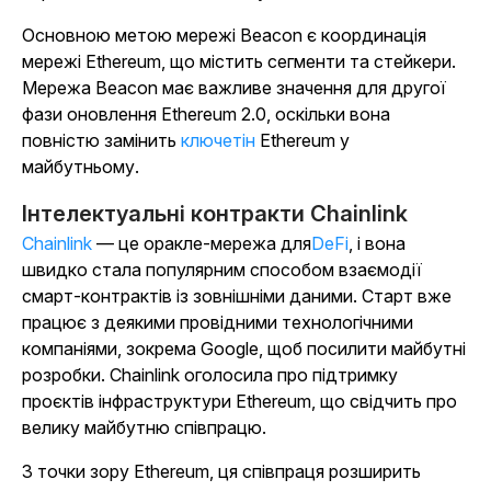
Основною метою мережі Beacon є координація
мережі Ethereum, що містить сегменти та стейкери.
Мережа Beacon має важливе значення для другої
фази оновлення Ethereum 2.0, оскільки вона
повністю замінить
ключетін
Ethereum у
майбутньому.
Інтелектуальні контракти Chainlink
Chainlink
— це оракле-мережа для
DeFi
, і вона
швидко стала популярним способом взаємодії
смарт-контрактів із зовнішніми даними. Старт вже
працює з деякими провідними технологічними
компаніями, зокрема Google, щоб посилити майбутні
розробки. Chainlink оголосила про підтримку
проєктів інфраструктури Ethereum, що свідчить про
велику майбутню співпрацю.
З точки зору Ethereum, ця співпраця розширить