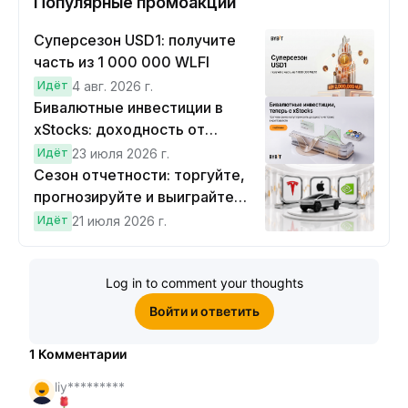
Популярные промоакции
Суперсезон USD1: получите
часть из 1 000 000 WLFI
Идёт
4 авг. 2026 г.
Бивалютные инвестиции в
xStocks: доходность от
прогнозов
Идёт
23 июля 2026 г.
Сезон отчетности: торгуйте,
прогнозируйте и выиграйте
Cybertruck!
Идёт
21 июля 2026 г.
Log in to comment your thoughts
Войти и ответить
1
Комментарии
liy*********