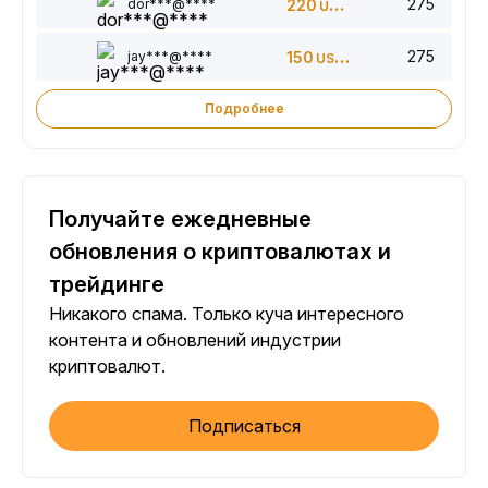
275
dor***@****
220
USDT
275
jay***@****
150
USDT
Подробнее
Получайте ежедневные
обновления о криптовалютах и
трейдинге
Никакого спама. Только куча интересного
контента и обновлений индустрии
криптовалют.
Подписаться