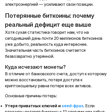
электроэнергией — усиливают свои позиции.
Потерянные биткоины: почему
реальный дефицит еще выше
Хотя сухая
статистика
говорит нам, что
на
сегодняшний день почти 20 миллионов биткоинов
уже добыто
, реальность куда интереснее.
Значительная часть биткоинов считается
безвозвратно утерянной.
Куда исчезают монеты?
В отличие от банковского счета, доступ к которому
можно восстановить, потеря доступа к
криптокошельку равна потере всех активов.
Основные причины потерь:
Утеря приватных
ключей
и
seed-фраз
.
Если
владелец потерял бумажку с 12 словами или забыл