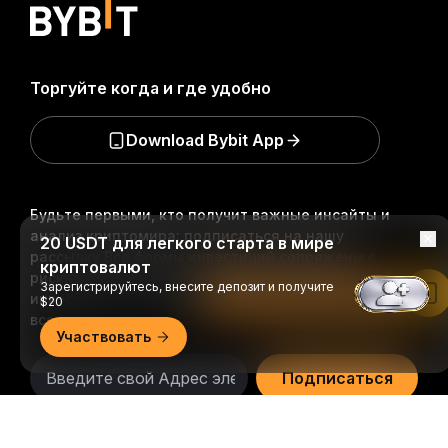
Торгуйте когда и где удобно
Download Bybit App
Будьте первыми, кто получит важные инсайты и
анализ криптомира: подписаться на нашу
20 USDT для легкого старта в мире
рассылку.
Все формы инвестиций сопряжены с
криптовалют
рисками, включая риск потери всей суммы
Зарегистрируйтесь, внесите депозит и получите
Читать в приложении Bybit
инвестиций. Такая деятельность подходит не для
$20
всех.
Участвовать
Подписаться
Подробно
Подписывайтесь на нас