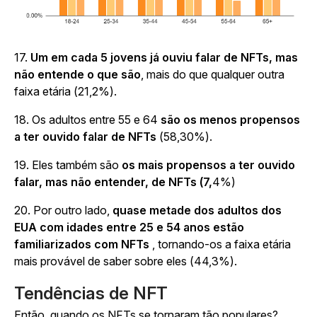
17.
Um em cada 5 jovens já ouviu falar de NFTs, mas
não entende o que são
,
mais do que qualquer outra
faixa etária (21,2%).
18. Os adultos entre 55 e 64
são os menos propensos
a ter ouvido falar de NFTs
(58,30%).
19. Eles também são
os mais propensos a ter ouvido
falar, mas não entender, de NFTs (7,
4%)
20. Por outro lado,
quase metade dos adultos dos
EUA com idades entre 25 e 54 anos estão
familiarizados com NFTs
, tornando-os a faixa etária
mais provável de saber sobre eles (44,3%).
Tendências de NFT
Então, quando os NFTs se tornaram tão populares?