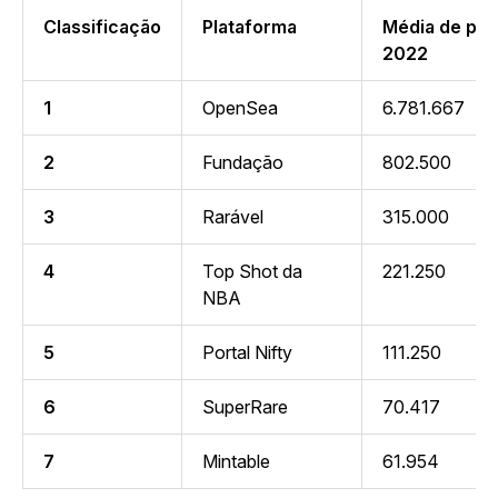
Classificação
Plataforma
Média de pe
2022
1
OpenSea
6.781.667
2
Fundação
802.500
3
Rarável
315.000
4
Top Shot da
221.250
NBA
5
Portal Nifty
111.250
6
SuperRare
70.417
7
Mintable
61.954