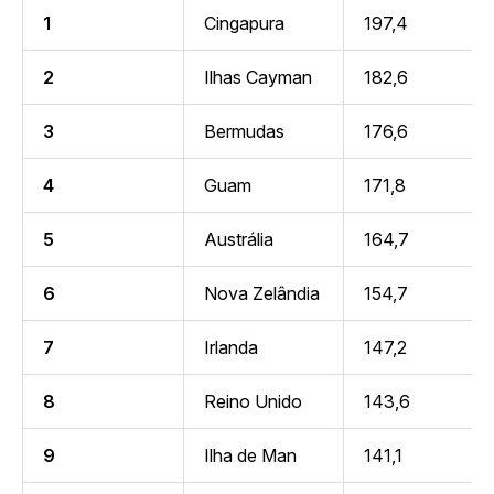
1
Cingapura
197,4
2
Ilhas Cayman
182,6
3
Bermudas
176,6
4
Guam
171,8
5
Austrália
164,7
6
Nova Zelândia
154,7
7
Irlanda
147,2
8
Reino Unido
143,6
9
Ilha de Man
141,1