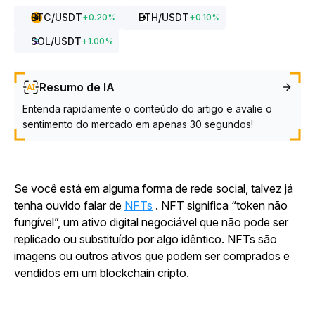
BTC
/USDT
ETH
/USDT
+
0.20
%
+
0.10
%
SOL
/USDT
+
1.00
%
Resumo de IA
Entenda rapidamente o conteúdo do artigo e avalie o
sentimento do mercado em apenas 30 segundos!
Se você está em alguma forma de rede social, talvez já
tenha ouvido falar de
NFTs
. NFT significa “token não
fungível”, um ativo digital negociável que não pode ser
replicado ou substituído por algo idêntico. NFTs são
imagens ou outros ativos que podem ser comprados e
vendidos em um blockchain cripto.