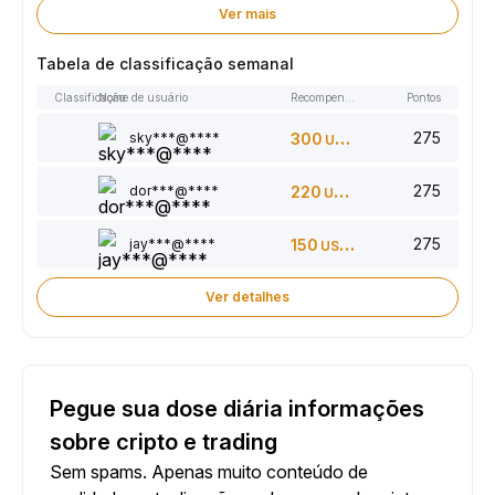
Ver mais
Tabela de classificação semanal
Classificação
Nome de usuário
Recompensas
Pontos
275
sky***@****
300
USDT
275
dor***@****
220
USDT
275
jay***@****
150
USDT
Ver detalhes
Pegue sua dose diária informações
sobre cripto e trading
Sem spams. Apenas muito conteúdo de