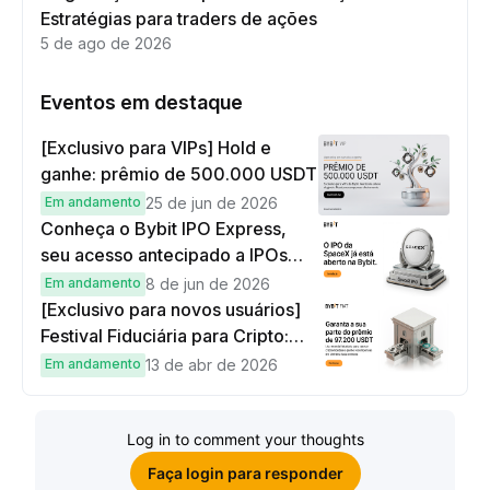
Estratégias para traders de ações
5 de ago de 2026
Eventos em destaque
[Exclusivo para VIPs] Hold e
ganhe: prêmio de 500.000 USDT
Em andamento
25 de jun de 2026
Conheça o Bybit IPO Express,
seu acesso antecipado a IPOs
globais
Em andamento
8 de jun de 2026
[Exclusivo para novos usuários]
Festival Fiduciária para Cripto:
complete tarefas simples e
Em andamento
13 de abr de 2026
ganhe sua parte de 97.200 USDT!
Log in to comment your thoughts
Faça login para responder