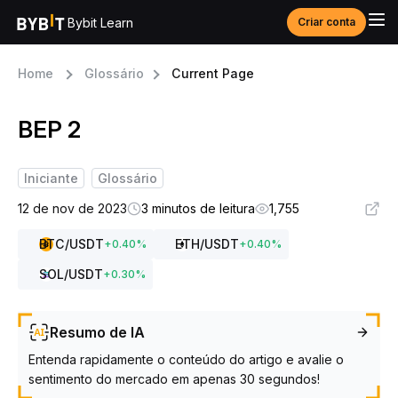
Bybit Learn
Criar conta
Home
Glossário
Current Page
BEP 2
Iniciante
Glossário
12 de nov de 2023
3 minutos de leitura
1,755
BTC
/USDT
ETH
/USDT
+
0.40
%
+
0.40
%
SOL
/USDT
+
0.30
%
Resumo de IA
Entenda rapidamente o conteúdo do artigo e avalie o
sentimento do mercado em apenas 30 segundos!