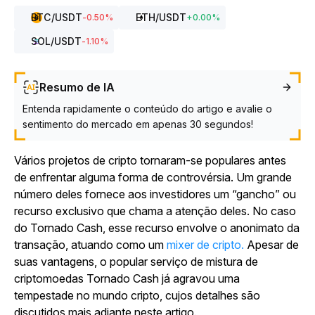
BTC
/USDT
ETH
/USDT
-0.50
%
+
0.00
%
SOL
/USDT
-1.10
%
Resumo de IA
Entenda rapidamente o conteúdo do artigo e avalie o
sentimento do mercado em apenas 30 segundos!
Vários projetos de cripto tornaram-se populares antes
de enfrentar alguma forma de controvérsia. Um grande
número deles fornece aos investidores um “gancho” ou
recurso exclusivo que chama a atenção deles. No caso
do Tornado Cash, esse recurso envolve o anonimato da
transação, atuando como um
mixer de cripto.
Apesar de
suas vantagens, o popular serviço de mistura de
criptomoedas Tornado Cash já agravou uma
tempestade no mundo cripto, cujos detalhes são
discutidos mais adiante neste artigo.