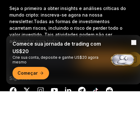
Seja o primeiro a obter insights e análises críticas do
mundo cripto: inscreva-se agora na nossa
newsletter.
Todas as formas de investimentos
acarretam riscos, incluindo o risco de perder todo o
valor investido. Tais atividades podem não ser
adequadas para todos.
Comece sua jornada de trading com
US$20
Crie sua conta, deposite e ganhe US$20 agora
Inscrição
Leia no app da Bybit
mesmo
Começar
Siga-nos
Resumo detalhado
© 2018-2026 Bybit.com. Todos os direitos reservados.