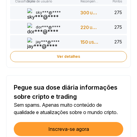
Classificação
Nome de usuário
Recompensas
Pontos
275
sky***@****
300
USDT
275
dor***@****
220
USDT
275
jay***@****
150
USDT
Ver detalhes
Pegue sua dose diária informações
sobre cripto e trading
Sem spams. Apenas muito conteúdo de
qualidade e atualizações sobre o mundo cripto.
Inscreva-se agora