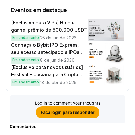
Eventos em destaque
[Exclusivo para VIPs] Hold e
ganhe: prêmio de 500.000 USDT
Em andamento
25 de jun de 2026
Conheça o Bybit IPO Express,
seu acesso antecipado a IPOs
globais
Em andamento
8 de jun de 2026
[Exclusivo para novos usuários]
Festival Fiduciária para Cripto:
complete tarefas simples e
Em andamento
13 de abr de 2026
ganhe sua parte de 97.200 USDT!
Log in to comment your thoughts
Faça login para responder
Comentários