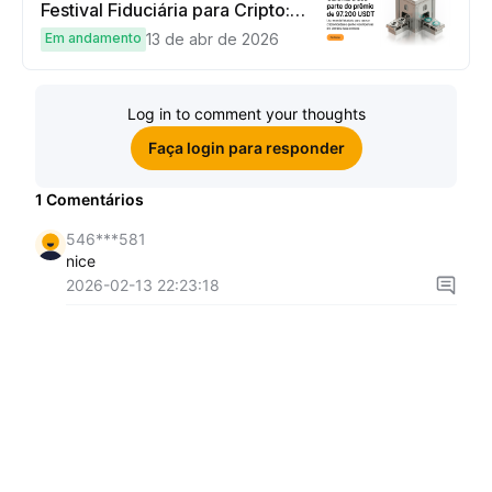
Festival Fiduciária para Cripto:
complete tarefas simples e
Em andamento
13 de abr de 2026
ganhe sua parte de 97.200 USDT!
Log in to comment your thoughts
Faça login para responder
1
Comentários
546***581
nice
2026-02-13 22:23:18