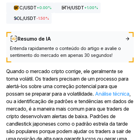
BTC
/USDT
ETH
/USDT
+
0.00
%
+
1.00
%
SOL
/USDT
-1.50
%
Resumo de IA
Entenda rapidamente o conteúdo do artigo e avalie o
sentimento do mercado em apenas 30 segundos!
Quando o mercado cripto corrige, ele geralmente se
torna volátil. Os traders precisam de um processo para
alertá-los sobre uma correção potencial para que
possam se preparar para a volatilidade.
Análise técnica
,
ou a identificação de padrões e tendências em dados de
mercado, é a maneira mais comum para que traders de
cripto desenvolvam alertas de baixa. Padrões de
candlestick japoneses como o padrão estrela da tarde
são populares porque podem ajudar os traders a sair de
uma posição de alta para garantir lucros ou gerar uma