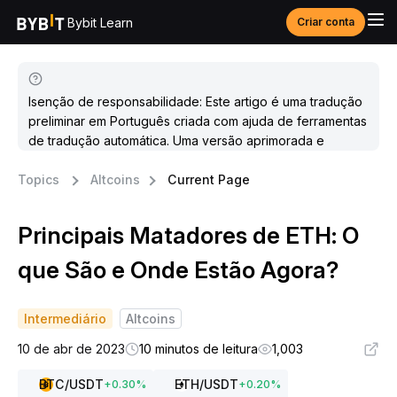
Bybit Learn
Criar conta
Isenção de responsabilidade: Este artigo é uma tradução
preliminar em Português criada com ajuda de ferramentas
de tradução automática. Uma versão aprimorada e
atualizada estará disponível em breve.
Topics
Altcoins
Current Page
Principais Matadores de ETH: O
que São e Onde Estão Agora?
Intermediário
Altcoins
10 de abr de 2023
10 minutos de leitura
1,003
BTC
/USDT
ETH
/USDT
+
0.30
%
+
0.20
%