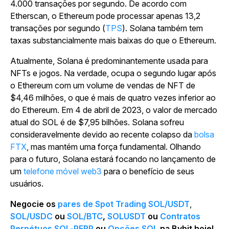
4.000 transações por segundo. De acordo com
Etherscan, o Ethereum pode processar apenas 13,2
transações por segundo (
TPS
). Solana também tem
taxas substancialmente mais baixas do que o Ethereum.
Atualmente, Solana é predominantemente usada para
NFTs e jogos. Na verdade, ocupa o segundo lugar após
o Ethereum com um volume de vendas de NFT de
$4,46 milhões, o que é mais de quatro vezes inferior ao
do Ethereum. Em 4 de abril de 2023, o valor de mercado
atual do SOL é de $7,95 bilhões. Solana sofreu
consideravelmente devido ao recente colapso da
bolsa
FTX
, mas mantém uma força fundamental. Olhando
para o futuro, Solana estará focando no lançamento de
um
telefone móvel web3
para o benefício de seus
usuários.
Negocie os
pares de Spot Trading SOL/USDT
,
SOL/USDC
ou
SOL/BTC
,
SOLUSDT
ou
Contratos
Perpétuos SOL-PERP
ou
Opções SOL
na Bybit hoje!