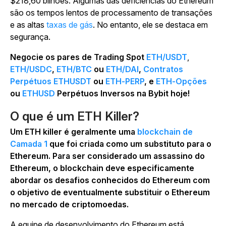
$218,60 bilhões. Algumas das deficiências do Ethereum
são os tempos lentos de processamento de transações
e as altas
taxas de gás
. No entanto, ele se destaca em
segurança.
Negocie os pares de Trading Spot
ETH/USDT
,
ETH/USDC
,
ETH/BTC
ou
ETH/DAI
,
Contratos
Perpétuos ETHUSDT
ou
ETH-PERP
, e
ETH-Opções
ou
ETHUSD
Perpétuos Inversos na Bybit hoje!
O que é um ETH Killer?
Um ETH killer é geralmente uma
blockchain de
Camada 1
que foi criada como um substituto para o
Ethereum. Para ser considerado um assassino do
Ethereum, o blockchain deve especificamente
abordar os desafios conhecidos do Ethereum com
o objetivo de eventualmente substituir o Ethereum
no mercado de criptomoedas.
A equipe de desenvolvimento do Ethereum está