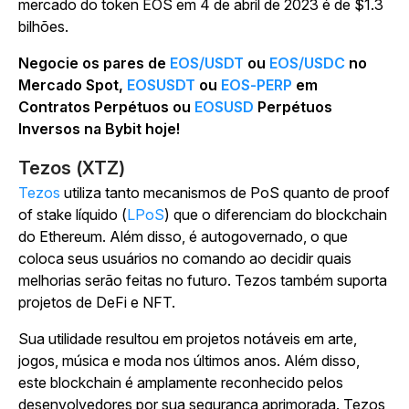
mercado do token EOS em 4 de abril de 2023 é de $1.3
bilhões.
Negocie os pares de
EOS/USDT
ou
EOS/USDC
no
Mercado Spot,
EOSUSDT
ou
EOS-PERP
em
Contratos Perpétuos ou
EOSUSD
Perpétuos
Inversos na Bybit hoje!
Tezos (XTZ)
Tezos
utiliza tanto mecanismos de PoS quanto de proof
of stake líquido (
LPoS
) que o diferenciam do blockchain
do Ethereum. Além disso, é autogovernado, o que
coloca seus usuários no comando ao decidir quais
melhorias serão feitas no futuro. Tezos também suporta
projetos de DeFi e NFT.
Sua utilidade resultou em projetos notáveis em arte,
jogos, música e moda nos últimos anos. Além disso,
este blockchain é amplamente reconhecido pelos
desenvolvedores por sua segurança aprimorada. Tezos