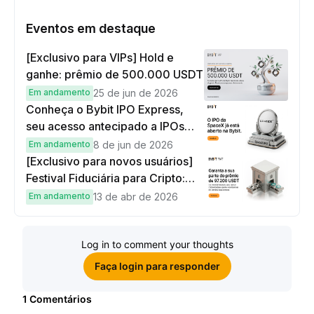
Eventos em destaque
[Exclusivo para VIPs] Hold e
ganhe: prêmio de 500.000 USDT
Em andamento
25 de jun de 2026
Conheça o Bybit IPO Express,
seu acesso antecipado a IPOs
globais
Em andamento
8 de jun de 2026
[Exclusivo para novos usuários]
Festival Fiduciária para Cripto:
complete tarefas simples e
Em andamento
13 de abr de 2026
ganhe sua parte de 97.200 USDT!
Log in to comment your thoughts
Faça login para responder
1
Comentários