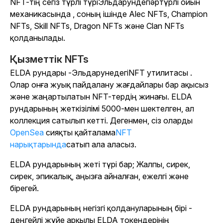
NFT-тің сегіз түрлі түрі
Эльдарундегі
әртүрлі ойын
механикасында , соның ішінде Alec NFTs, Champion
NFTs, Skill NFTs, Dragon NFTs және Clan NFTs
қолданылады.
Қызметтік NFTs
ELDA рундары -
Эльдарунедегі
NFT утилитасы .
Олар онға жуық пайдалану жағдайлары бар ақысыз
және жаңартылатын NFT-тердің жинағы. ELDA
рундарының жеткізілімі 5000-мен шектелген, ал
коллекция сатылып кетті. Дегенмен, сіз оларды
OpenSea
сияқты
қайталама
NFT
нарықтарында
сатып ала аласыз
.
ELDA рундарының жеті түрі бар; Жалпы, сирек,
сирек, эпикалық, аңызға айналған, ежелгі және
бірегей.
ELDA рундарының негізгі қолдануларының бірі -
деңгейлі жүйе арқылы ELDA токендерінің