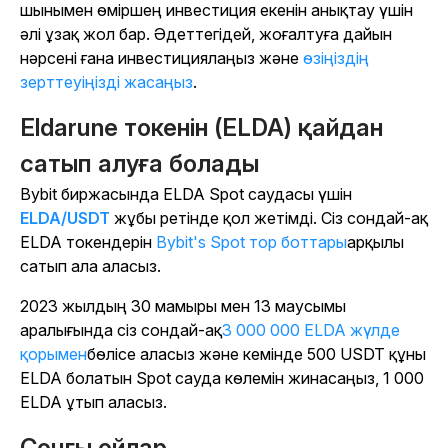
шынымен өміршең инвестиция екенін анықтау үшін
әлі ұзақ жол бар. Әдеттегідей, жоғалтуға дайын
нәрсені ғана инвестициялаңыз және
өзіңіздің
зерттеуіңізді жасаңыз
.
Eldarune токенін (ELDA) қайдан
сатып алуға болады
Bybit биржасында ELDA Spot саудасы үшін
ELDA/USDT
жұбы ретінде қол жетімді. Сіз сондай-ақ
ELDA токендерін
Bybit's Spot тор боттары
арқылы
сатып ала аласыз
.
2023 жылдың 30 мамыры мен 13 маусымы
аралығында сіз сондай-ақ
3 000 000 ELDA жүлде
қорымен
бөлісе аласыз және кемінде 500 USDT құны
ELDA болатын Spot сауда көлемін жинасаңыз, 1 000
ELDA ұтып аласыз.
Соңғы ойлар