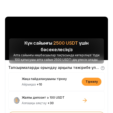
Күн сайынғы
2500
USDT
үшін
бәсекелесіңіз
Апта сайынғы көшбасшылар тақтасында көтеріліңіз! Үздік
100 қатысушы апта сайын 2500 USDT-дің үлесін алады.
Тапсырмаларды орындау арқылы тәжірибе ұпайларын алыңыз
Жаңа пайдаланушыны тіркеу
Тіркелу
Айрықша
+10
Жалпы депозит ≥ 100 USDT
Алғашқы аяқтау
+30