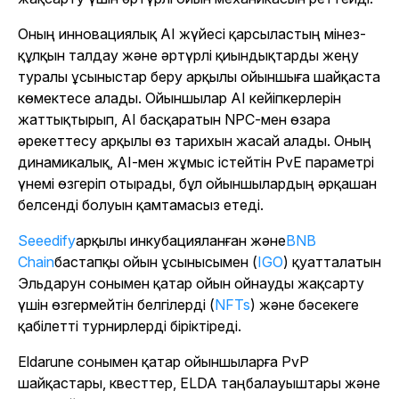
Оның инновациялық AI жүйесі қарсыластың мінез-
құлқын талдау және әртүрлі қиындықтарды жеңу
туралы ұсыныстар беру арқылы ойыншыға шайқаста
көмектесе алады. Ойыншылар AI кейіпкерлерін
жаттықтырып, AI басқаратын NPC-мен өзара
әрекеттесу арқылы өз тарихын жасай алады. Оның
динамикалық, AI-мен жұмыс істейтін PvE параметрі
үнемі өзгеріп отырады, бұл ойыншылардың әрқашан
белсенді болуын қамтамасыз етеді.
Seeedify
арқылы инкубацияланған
және
BNB
Chain
бастапқы ойын ұсынысымен (
IGO
) қуатталатын
Эльдарун
сонымен қатар ойын ойнауды жақсарту
үшін өзгермейтін белгілерді (
NFTs
) және бәсекеге
қабілетті турнирлерді біріктіреді.
Eldarune
сонымен қатар ойыншыларға PvP
шайқастары, квесттер, ELDA таңбалауыштары және