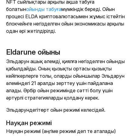
NFT сыйлықтары арқылы ақша табуға
болатын
ойынды табуға
мүмкіндік береді. Ойын
процесі ELDA криптовалютасымен жұмыс істейтін
блокчейнге негізделген ойын экономикасы арқылы
одан әрі жетілдірілді.
Eldarune ойыны
Эльдарун
ашық әлемді, қиялға негізделген ойынды
қабылдайды. Оның қызықты ортасы қызықты
кейіпкерлерге толы, оларды ойыншылар
Эльдарун
әлеміндегі 21 аралды зерттеу үшін пайдалана
алады. Әрбір ойын режимінде сәтті болу үшін
әртүрлі стратегияларды қолдану керек.
Эльдарундегі
төрт ойын режимі келесідей.
Науқан режимі
Науқан режимі (әңгіме режимі деп те аталады)