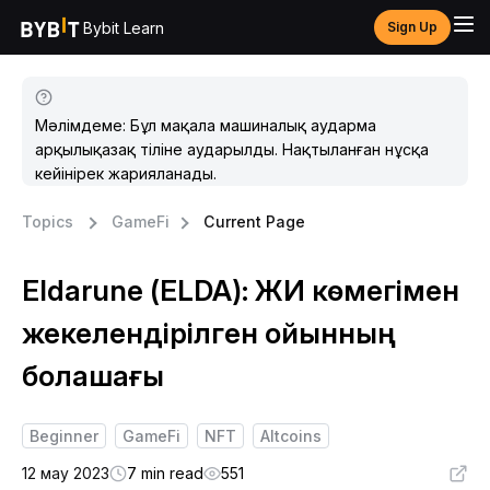
Bybit Learn
Sign Up
Мәлімдеме: Бұл мақала машиналық аударма
арқылықазақ тіліне аударылды. Нақтыланған нұсқа
кейінірек жарияланады.
Topics
GameFi
Current Page
Eldarune (ELDA): ЖИ көмегімен
жекелендірілген ойынның
болашағы
Beginner
GameFi
NFT
Altcoins
12 мау 2023
7 min read
551