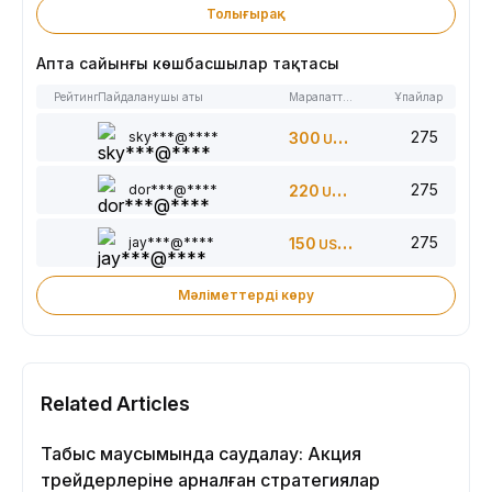
Толығырақ
Апта сайынғы көшбасшылар тақтасы
Рейтинг
Пайдаланушы аты
Марапаттар
Ұпайлар
275
sky***@****
300
USDT
275
dor***@****
220
USDT
275
jay***@****
150
USDT
Мәліметтерді көру
Related Articles
Табыс маусымында саудалау: Акция
трейдерлеріне арналған стратегиялар