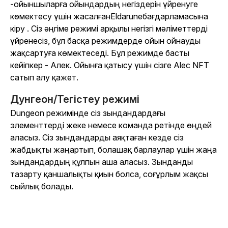
-
ойыншыларға ойындардың негіздерін үйренуге
көмектесу үшін жасалған
Eldarune
бағдарламасына
кіру . Сіз әңгіме режимі арқылы негізгі мәліметтерді
үйренесіз, бұл басқа режимдерде ойын ойнауды
жақсартуға көмектеседі. Бұл режимде басты
кейіпкер - Алек. Ойынға қатысу үшін сізге Alec NFT
сатып алу қажет.
Дунгеон/Тегістеу режимі
Dungeon режимінде сіз зындандардағы
элементтерді жеке немесе команда ретінде өңдей
аласыз. Сіз зындандарды аяқтаған кезде сіз
жабдықты жаңартып, болашақ барлаулар үшін жаңа
зындандардың құлпын аша аласыз. Зынданды
тазарту қаншалықты қиын болса, соғұрлым жақсы
сыйлық болады.