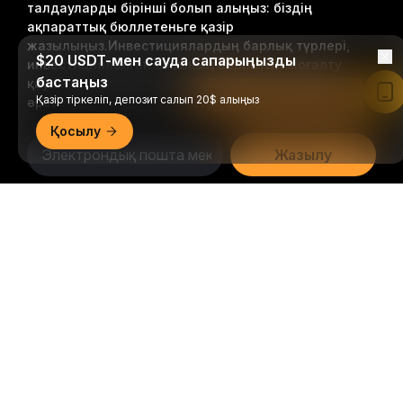
талдауларды бірінші болып алыңыз: біздің
ақпараттық бюллетеньге қазір
жазылыңыз.
Инвестициялардың барлық түрлері,
$20 USDT-мен сауда сапарыңызды
инвестицияланған соманың барлығын жоғалту
бастаңыз
қаупін қоса алғанда, тәуекелдерге ие. Мұндай
Bybit қолданбасында оқу
Қазір тіркеліп, депозит салып 20$ алыңыз
әрекеттер барлығына сәйкес келмеуі мүмкін.
Қосылу
Жазылу
Егжей-тегжейлі қорытынды
Follow Us
© 2018-2026 Bybit.com. Барлық құқықтары қорғалған.