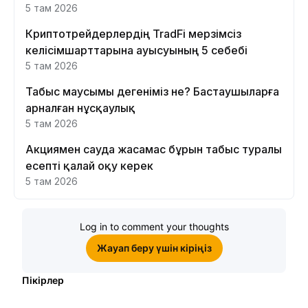
5 там 2026
Криптотрейдерлердің TradFi мерзімсіз
келісімшарттарына ауысуының 5 себебі
5 там 2026
Табыс маусымы дегеніміз не? Бастаушыларға
арналған нұсқаулық
5 там 2026
Акциямен сауда жасамас бұрын табыс туралы
есепті қалай оқу керек
5 там 2026
Log in to comment your thoughts
Жауап беру үшін кіріңіз
Пікірлер