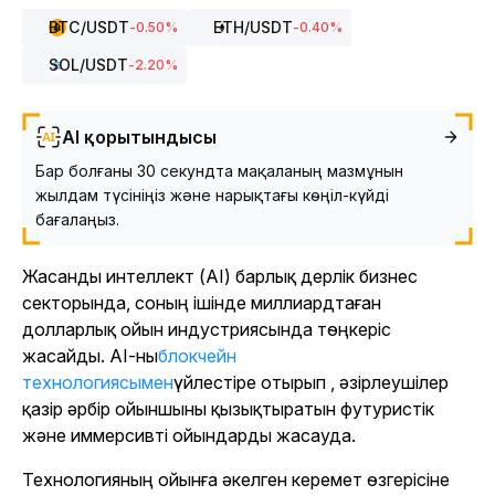
BTC
/USDT
ETH
/USDT
-0.50
%
-0.40
%
SOL
/USDT
-2.20
%
AI қорытындысы
Бар болғаны 30 секундта мақаланың мазмұнын
жылдам түсініңіз және нарықтағы көңіл-күйді
бағалаңыз.
Жасанды интеллект (AI) барлық дерлік бизнес
секторында, соның ішінде миллиардтаған
долларлық ойын индустриясында төңкеріс
жасайды. AI-ны
блокчейн
технологиясымен
үйлестіре отырып , әзірлеушілер
қазір әрбір ойыншыны қызықтыратын футуристік
және иммерсивті ойындарды жасауда.
Технологияның ойынға әкелген керемет өзгерісіне