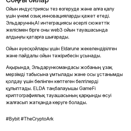
Ойын индустриясы тез өзгеруде және алға қалу
үшін үнемі озық инновацияларды қажет етеді.
Эльдаруннің
AI интеграциясы әсерлі сюжеттік
желісімен бірге оны web3 ойын тауашасында
алдыңғы қатарға шығарады.
Ойын әуесқойлары үшін
Eldarune
жекелендірілген
және пайдалы ойын тәжірибесін ұсынады.
Ақырында,
Эльдарун
командасы жобаның ұзақ
мерзімді табысына ұмтылады және осы ұстанымды
қолдау үшін бөлінген көптеген белгілерді
құлыптады. ELDA таңбалауышы GameFi
криптографиялық тауашасының қарқынды өсуі
жалғасып жатқанда көруге болады.
#Bybit #TheCryptoArk