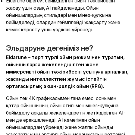
Eldarune бірегей, бейімделген ойын тәжірибесін
жасау үшін озық AI пайдаланады. Ойын
ойыншылардың стильдері мен мінез-құлқына
бейімделеді, олардан геймплейді жақсарту және
көмек көрсету үшін үздіксіз үйренеді.
Эльдаруне дегеніміз не?
Eldarune
– төрт түрлі ойын режимінен тұратын,
ойыншыларға жекелендірілген және
иммерсивті ойын тәжірибесін ұсынуға арналған,
жасанды интеллектпен жұмыс істейтін
ортағасырлық экшн-рөлдік ойын (RPG).
Ойын тек 4K графикасымен ғана емес, сонымен
қатар ойыншының ойын стилі мен мінез-құлқына
бейімделу арқылы жекелендіретін жетілдірілген AI-
мен де ерекшеленеді. AI көмегімен ойын
ойыншылардан үйренеді және жалпы ойынды
жақсарту үшін әртүрлі ойын механикасын реттейді.