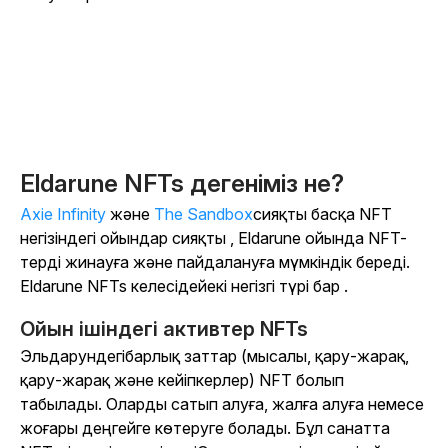
Eldarune NFTs дегеніміз не?
Axie Infinity
және
The Sandbox
сияқты басқа NFT
негізіндегі ойындар сияқты ,
Eldarune
ойында NFT-
терді жинауға және пайдалануға мүмкіндік береді.
Eldarune
NFTs келесідейекі негізгі түрі бар
.
Ойын ішіндегі активтер NFTs
Эльдарундегі
барлық заттар (мысалы, қару-жарақ,
қару-жарақ және кейіпкерлер) NFT болып
табылады. Оларды сатып алуға, жалға алуға немесе
жоғары деңгейге көтеруге болады. Бұл санатта