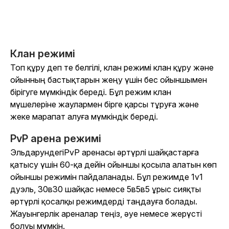
Клан режимі
Топ құру деп те белгілі, клан режимі клан құру және
ойынның бастықтарын жеңу үшін бес ойыншымен
бірігуге мүмкіндік береді. Бұл режим клан
мүшелеріне жаулармен бірге қарсы тұруға және
жеке марапат алуға мүмкіндік береді.
PvP арена режимі
Эльдарундегі
PvP аренасы әртүрлі шайқастарға
қатысу үшін 60-қа дейін ойыншы қосыла алатын көп
ойыншы режимін пайдаланады. Бұл режимде 1v1
дуэль, 30в30 шайқас немесе 5в5в5 ұрыс сияқты
әртүрлі қосалқы режимдерді таңдауға болады.
Жауынгерлік ареналар теңіз, әуе немесе жерүсті
болуы мүмкін.