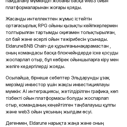
пайдалану мүмкіндігі жобаны басқа web3 ойын
платформаларынан жоғары қояды.
Жасанды интеллектпен жұмыс істейтін
ортағасырлық RPG ойыны қызықты кейіпкерлермен
толтырылған тартымды оқиғамен толықтырылған,
ол бай және әсерлі ойын тәжірибесін ұсынады.
Eldarune
BNB Chain-де құрылғанынақарамастан ,
оның командасы басқа блокчейндерде іске қосуды
жоспарлап отыр, бұл көбірек ойыншыларға кіру мен
желіге кедергілерді жояды.
Осылайша, бірнеше себептер
Эльдарунды
ұзақ
мерзімді инвестор үшін жақсы инвестициялауы
мүмкін: AI интеграциясы, жетілдірілген графика, көп
тізбекті ойын платформасы болуды жоспарлап
отыр, команданың кеңейтілген таңбалауыш құлпы
және web3 ойын ұясының жылдам өсуі.
Дегенмен,
Eldarune
нарықта жаңа және оның