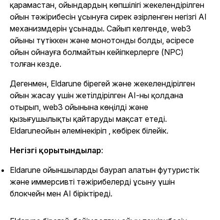
қарамастан, ойындардың көпшілігі жекелендірілген
ойын тәжірибесін ұсынуға сирек әзірленген негізгі AI
механизмдерін ұсынады. Сайып келгенде, web3
ойыны түтіккен және монотонды болды, әсіресе
ойын ойнауға болмайтын кейіпкерлерге (NPC)
толған кезде.
Дегенмен,
Eldarune
бірегей және жекелендірілген
ойын жасау үшін жетілдірілген AI-ны қолдана
отырып, web3 ойынына көңілді және
қызығушылықты қайтаруды мақсат етеді.
Eldarune
ойын әлемінекіріп , көбірек білейік.
Негізгі қорытындылар
:
Eldarune ойыншыларды баурап алатын футуристік
және иммерсивті тәжірибелерді ұсыну үшін
блокчейн мен AI біріктіреді.