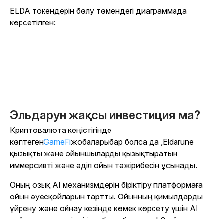
ELDA токендерін бөлу төмендегі диаграммада
көрсетілген:
Эльдарун жақсы инвестиция ма?
Криптовалюта кеңістігінде
көптеген
GameFi
жобалары
бар болса да
,
Eldarune
қызықты және ойыншыларды қызықтыратын
иммерсивті және әділ ойын тәжірибесін ұсынады.
Оның озық AI механизмдерін біріктіру платформаға
ойын әуесқойларын тартты. Ойынның қимылдарды
үйрену және ойнау кезінде көмек көрсету үшін AI