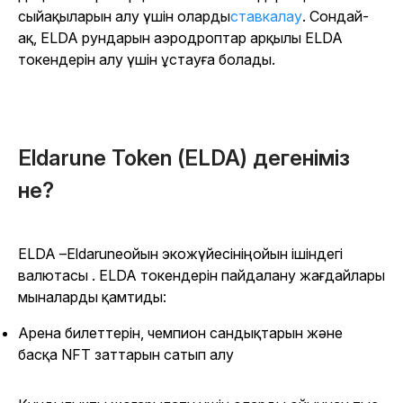
сыйақыларын алу үшін оларды
ставкалау
. Сондай-
ақ, ELDA рундарын аэродроптар арқылы ELDA
токендерін алу үшін ұстауға болады.
Eldarune Token (ELDA) дегеніміз
не?
ELDA –
Eldarune
ойын экожүйесінің
ойын ішіндегі
валютасы . ELDA токендерін пайдалану жағдайлары
мыналарды қамтиды:
Арена билеттерін, чемпион сандықтарын және
басқа NFT заттарын сатып алу