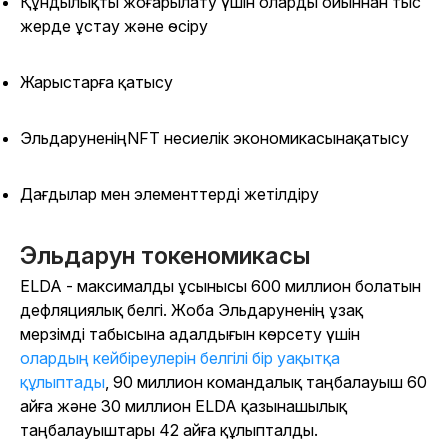
Құндылықты жоғарылату үшін оларды ойыннан тыс
жерде ұстау және өсіру
Жарыстарға қатысу
Эльдаруненің
NFT несиелік экономикасынақатысу
Дағдылар мен элементтерді жетілдіру
Эльдарун токеномикасы
ELDA - максималды ұсынысы 600 миллион болатын
дефляциялық белгі. Жоба
Эльдаруненің
ұзақ
мерзімді табысына адалдығын көрсету үшін
олардың кейбіреулерін белгілі бір уақытқа
құлыптады
, 90 миллион командалық таңбалауыш 60
айға және 30 миллион ELDA қазынашылық
таңбалауыштары 42 айға құлыпталды.