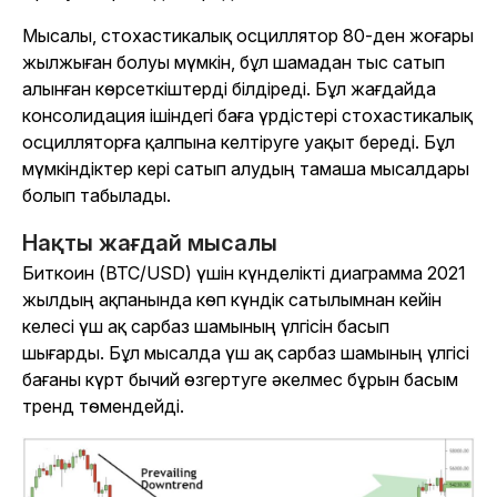
Мысалы, стохастикалық осциллятор 80-ден жоғары
жылжыған болуы мүмкін, бұл шамадан тыс сатып
алынған көрсеткіштерді білдіреді. Бұл жағдайда
консолидация ішіндегі баға үрдістері стохастикалық
осцилляторға қалпына келтіруге уақыт береді. Бұл
мүмкіндіктер кері сатып алудың тамаша мысалдары
болып табылады.
Нақты жағдай мысалы
Биткоин (BTC/USD) үшін күнделікті диаграмма 2021
жылдың ақпанында көп күндік сатылымнан кейін
келесі үш ақ сарбаз шамының үлгісін басып
шығарды. Бұл мысалда үш ақ сарбаз шамының үлгісі
бағаны күрт бычий өзгертуге әкелмес бұрын басым
тренд төмендейді.