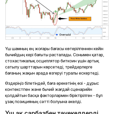
Үш шамның ең жоғары бағасы көтерілгеннен кейін
бычийдың кері бағыты расталады. Сонымен қатар,
стохастикалық осциллятор биткоин үшін артық
сатылу шарттарын көрсетеді, трейдерлерге
бағаның жақын арада өзгеруі туралы ескертеді.
Өздеріңіз білетіндей, баға әрекетінің өзі - дұрыс
контекстпен және бычий жағдай сценарийін
қолдайтын басқа факторлармен біріктірілген - бұл
ұзақ позицияның сәтті болуына әкелді.
Үш ақ сарбазбен тәуекелдерді