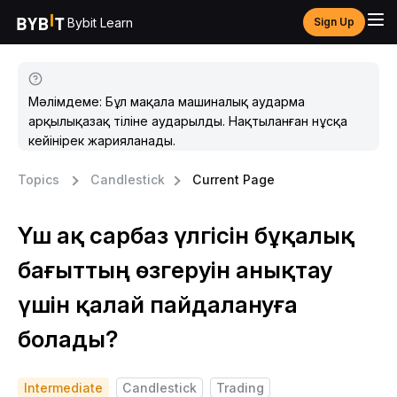
Bybit Learn
Sign Up
Мәлімдеме: Бұл мақала машиналық аударма
арқылықазақ тіліне аударылды. Нақтыланған нұсқа
кейінірек жарияланады.
Topics
Candlestick
Current Page
Үш ақ сарбаз үлгісін бұқалық
бағыттың өзгеруін анықтау
үшін қалай пайдалануға
болады?
Intermediate
Candlestick
Trading