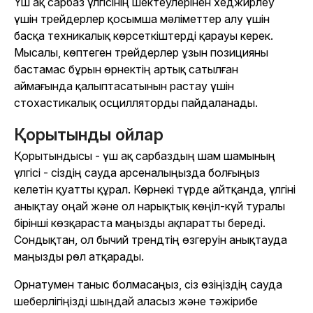
Үш ақ сарбаз үлгісінің шектеулерінен хеджирлеу
үшін трейдерлер қосымша мәліметтер алу үшін
басқа техникалық көрсеткіштерді қарауы керек.
Мысалы, көптеген трейдерлер ұзын позицияны
бастамас бұрын өрнектің артық сатылған
аймағында қалыптасатынын растау үшін
стохастикалық осцилляторды пайдаланады.
Қорытынды ойлар
Қорытындысы - үш ақ сарбаздың шам шамының
үлгісі - сіздің сауда арсеналыңызда болғыңыз
келетін қуатты құрал. Көрнекі түрде айтқанда, үлгіні
анықтау оңай және ол нарықтық көңіл-күй туралы
бірінші көзқараста маңызды ақпаратты береді.
Сондықтан, ол бычий трендтің өзгеруін анықтауда
маңызды рөл атқарады.
Орнатумен таныс болмасаңыз, сіз өзіңіздің сауда
шеберлігіңізді шыңдай аласыз және тәжірибе