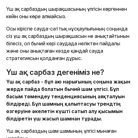
Үш ақ сарбаздың шырақшасының үлгісін көргеннен
кейін оны көре алмайсыз.
Осы кіріспе сауда-саттық нұсқаулығының соңында
сіз үш ақ сарбаздың шырақшасын не анықтайтынын
білесіз, ол бычий кері саудада неліктен пайдалы
және оны анықтаған кезде қандай сауда
стратегиясын қолданған дұрыс.
Үш ақ сарбаз дегеніміз не?
Үш ақ сарбаз - бұл аю нарығының соңына жақын
жерде пайда болатын бычий шам үлгісі. Бұл
басым төмендеу тенденциясының аяқталуын
білдіреді. Бұл шамның қалыптасуы трендтің
өзгеруіне әкелетін күшті сатып алу қысымын
білдіретін үш жасыл шамнан тұрады.
Үш ақ сарбаздың шам шамының үлгісі мынаған