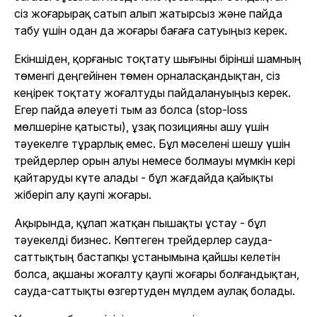
сіз жоғарырақ сатып алып жатырсыз және пайда
табу үшін одан да жоғары бағаға сатуыңыз керек.
Екіншіден, қорғаныс тоқтату шығыны бірінші шамның
төменгі деңгейінен төмен орналасқандықтан, сіз
кеңірек тоқтату жоғалтуды пайдалануыңыз керек.
Егер пайда әлеуеті тым аз болса (stop-loss
мөлшеріне қатысты), ұзақ позицияны ашу үшін
тәуекелге тұрарлық емес. Бұл мәселені шешу үшін
трейдерлер орын алуы немесе болмауы мүмкін кері
қайтаруды күте алады - бұл жағдайда қайықты
жіберіп алу қаупі жоғары.
Ақырында, құлап жатқан пышақты ұстау - бұл
тәуекелді бизнес. Көптеген трейдерлер сауда-
саттықтың бастапқы ұстанымына қайшы келетін
болса, ақшаны жоғалту қаупі жоғары болғандықтан,
сауда-саттықты өзгертуден мүлдем аулақ болады.