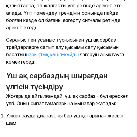
қалыптасса, ол жалғасты үлгі ретінде әрекет ете
алады. Үлгі төмендеу трендінің соңында пайда
болған кезде ол бағаны өзгерту сигналы ретінде
әрекет етеді.
Сұраныс пен ұсыныс тұрғысынан үш ақ сарбаз
трейдерлерге сатып алу қысымы сату қысымын
басатын
нарықтық көңіл-күйдің
өзгеруін анықтауға
көмектеседі.
Үш ақ сарбаздың шырағдан
үлгісін түсіндіру
Жоғарыда айтылғандай, үш ақ сарбаз - бұл өрескел
үлгі. Оның сипаттамаларына мыналар жатады:
Үлкен сауда диапазоны бар үш қатарынан жасыл
шам