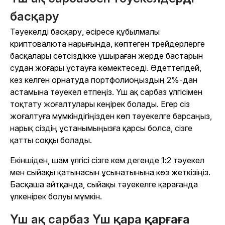
басқару
Тәуекелді басқару, әсіресе құбылмалы
криптовалюта нарығында, көптеген трейдерлерге
басқалары сәтсіздікке ұшыраған жерде бастарын
судан жоғары ұстауға көмектеседі. Әдеттегідей,
кез келген орнатуда портфолиоңыздың 2%-дан
астамына тәуекел етпеңіз. Үш ақ сарбаз үлгісімен
тоқтату жоғалтулары кеңірек болады. Егер сіз
жоғалтуға мүмкіндігіңізден көп тәуекелге барсаңыз,
нарық сіздің ұстанымыңызға қарсы болса, сізге
қатты соққы болады.
Екіншіден, шам үлгісі сізге кем дегенде 1:2 тәуекел
мен сыйақы қатынасын ұсынатынына көз жеткізіңіз.
Басқаша айтқанда, сыйақы тәуекелге қарағанда
үлкенірек болуы мүмкін.
Үш ақ сарбаз Үш қара қарғаға