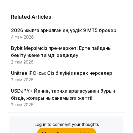
Related Articles
2026 жылға арналған ең үздік 9 MT5 брокері
4 там 2026
Bybit Мерзімсіз пре-маркет: Ерте пайданы
бекіту және тиімді хедждеу
2 там 2026
Unitree IPO-сы: Сіз білуіңіз керек нәрселер
2 там 2026
USDJPY+ Йеннің тарихи араласуынан бұрын
біздің жоғары нысанамызға жетті!
2 там 2026
Log in to comment your thoughts