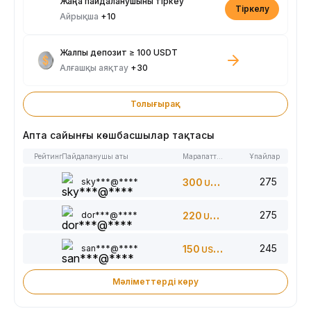
Жаңа пайдаланушыны тіркеу
Тіркелу
Айрықша
+10
Жалпы депозит ≥ 100 USDT
Алғашқы аяқтау
+30
Толығырақ
Апта сайынғы көшбасшылар тақтасы
Рейтинг
Пайдаланушы аты
Марапаттар
Ұпайлар
275
sky***@****
300
USDT
275
dor***@****
220
USDT
245
san***@****
150
USDT
Мәліметтерді көру