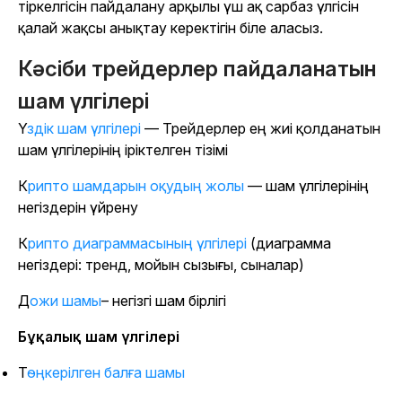
тіркелгісін пайдалану арқылы үш ақ сарбаз үлгісін
қалай жақсы анықтау керектігін біле аласыз.
Кәсіби трейдерлер пайдаланатын
шам үлгілері
Үздік шам үлгілері
— Трейдерлер ең жиі қолданатын
шам үлгілерінің іріктелген тізімі
Крипто шамдарын оқудың жолы
— шам үлгілерінің
негіздерін үйрену
Крипто диаграммасының үлгілері
(диаграмма
негіздері: тренд, мойын сызығы, сыналар)
Дожи шамы
– негізгі шам бірлігі
Бұқалық шам үлгілері
Төңкерілген балға шамы