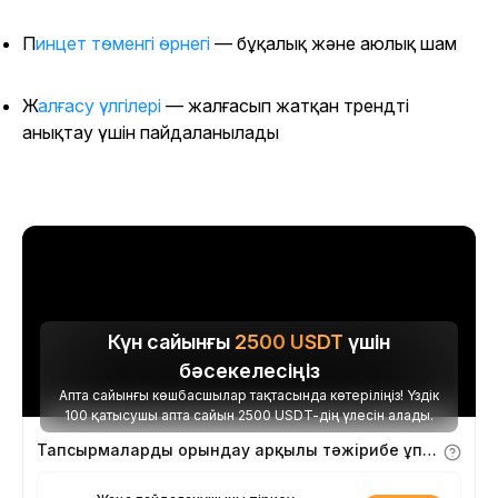
Пинцет төменгі өрнегі
— бұқалық және аюлық шам
Жалғасу үлгілері
— жалғасып жатқан трендті
анықтау үшін пайдаланылады
Күн сайынғы
2500
USDT
үшін
бәсекелесіңіз
Апта сайынғы көшбасшылар тақтасында көтеріліңіз! Үздік
100 қатысушы апта сайын 2500 USDT-дің үлесін алады.
Тапсырмаларды орындау арқылы тәжірибе ұпайларын алыңыз