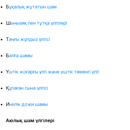
Бұқалық жұтатын шам
Шыныаяқ пен тұтқа үлгілері
Таңғы жұлдыз үлгісі
Балға шамы
Үштік жоғарғы үлгі және үштік төменгі үлгі
Құлаған сына үлгісі
Инелік дожи шамы
Аюлық шам үлгілері