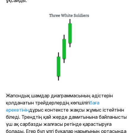
ұқсайды:
Жапондық шамдар диаграммасының әдістерін
қолданатын трейдерлердің көпшілігі
баға
әрекетінің
дұрыс контексте жақсы жұмыс істейтінін
біледі. Трендтің қай жерде дамитынына байланысты
үш ақ сарбазды жалғасы ретінде қарастыруға
болады. Егер бұл үлгі бұқалар нарығының ортасында