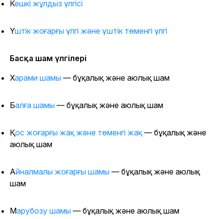
Кешкі жұлдыз үлгісі
Үштік жоғарғы үлгі және үштік төменгі үлгі
Басқа шам үлгілері
Харами шамы
— бұқалық және аюлық шам
Балға шамы
— бұқалық және аюлық шам
Қос жоғарғы жақ және төменгі жақ
— бұқалық және
аюлық шам
Айналмалы жоғарғы шамы
— бұқалық және аюлық
шам
Марубозу шамы
— бұқалық және аюлық шам