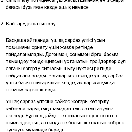
бағасы бұзылған кезде ашық немесе
Қайтаруды сатып алу
Басқаша айтқанда, үш ақ сарбаз үлгісі ұзын
позицияны орнату үшін жазба ретінде
пайдаланылады. Дегенмен, сонымен бірге, басым
төмендеу тенденциясын ұстанатын трейдерлер бұл
бағаны өзгерту сигналын шығу нүктесі ретінде
пайдалана алады. Бағалар кестесінде үш ақ сарбаз
үлгісі басып шығарылған кезде, аюлар жиі қысқа
позицияларын жояды.
Үш ақ сарбаз үлгісіне сәйкес жоғары көтерілу
көбінесе нарықтың шамадан тыс сатып алуына
әкеледі. Бұл жағдайда техникалық көрсеткіштер
шымылдықтың артында не болып жатқанын көбірек
түсінуге мүмкіндік береді.