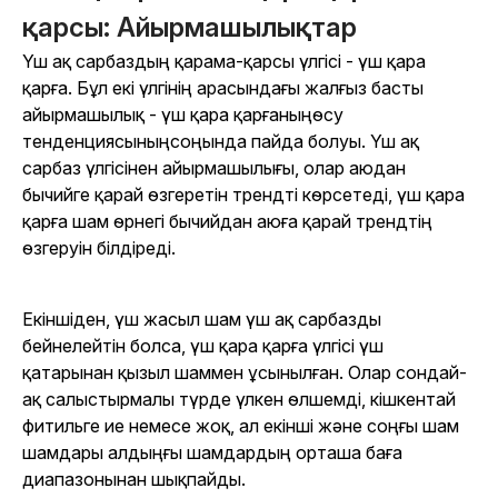
қарсы: Айырмашылықтар
Үш ақ сарбаздың қарама-қарсы үлгісі - үш қара
қарға. Бұл екі үлгінің арасындағы жалғыз басты
айырмашылық - үш қара қарғаның
өсу
тенденциясының
соңында пайда болуы. Үш ақ
сарбаз үлгісінен айырмашылығы, олар аюдан
бычийге қарай өзгеретін трендті көрсетеді, үш қара
қарға шам өрнегі бычийдан аюға қарай трендтің
өзгеруін білдіреді.
Екіншіден, үш жасыл шам үш ақ сарбазды
бейнелейтін болса, үш қара қарға үлгісі үш
қатарынан қызыл шаммен ұсынылған. Олар сондай-
ақ салыстырмалы түрде үлкен өлшемді, кішкентай
фитильге ие немесе жоқ, ал екінші және соңғы шам
шамдары алдыңғы шамдардың орташа баға
диапазонынан шықпайды.