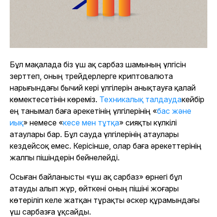
Бұл мақалада біз үш ақ сарбаз шамының үлгісін
зерттеп, оның трейдерлерге криптовалюта
нарығындағы бычий кері үлгілерін анықтауға қалай
көмектесетінін көреміз.
Техникалық талдауда
кейбір
ең танымал баға әрекетінің үлгілерінің «
бас және
иық
» немесе «
кесе мен тұтқа
» сияқты күлкілі
атаулары бар. Бұл сауда үлгілерінің атаулары
кездейсоқ емес. Керісінше, олар баға әрекеттерінің
жалпы пішіндерін бейнелейді.
Осыған байланысты «үш ақ сарбаз» өрнегі бұл
атауды алып жүр, өйткені оның пішіні жоғары
көтеріліп келе жатқан тұрақты әскер құрамындағы
үш сарбазға ұқсайды.