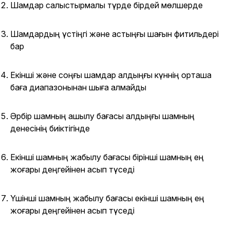
Шамдар салыстырмалы түрде бірдей мөлшерде
Шамдардың үстіңгі және астыңғы шағын фитильдері
бар
Екінші және соңғы шамдар алдыңғы күннің орташа
баға диапазонынан шыға алмайды
Әрбір шамның ашылу бағасы алдыңғы шамның
денесінің биіктігінде
Екінші шамның жабылу бағасы бірінші шамның ең
жоғары деңгейінен асып түседі
Үшінші шамның жабылу бағасы екінші шамның ең
жоғары деңгейінен асып түседі