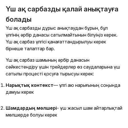
Үш ақ сарбазды қалай анықтауға
болады
Үш ақ сарбазды дұрыс анықтаудан бұрын, бұл
үлгінің әрбір данасы сатылмайтынын білуіңіз керек.
Үш ақ сарбаз үлгісі қанағаттандырылуы керек
бірнеше талаптар бар.
Үш ақ сарбаз шамының әрбір данасын
сәйкестендіру үшін трейдерлер өз саудаларына үш
сатылы процесті қосуға тырысуы керек:
Нарықтық контекст
— үлгі аю нарығының соңында
дамуы керек
Шамдардың мөлшері
- үш жасыл шам айтарлықтай
мөлшерде болуы керек