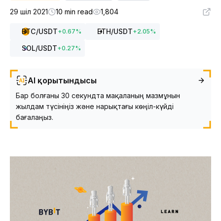
29 шіл 2021
10 min read
1,804
BTC
/USDT
ETH
/USDT
+
0.67
%
+
2.05
%
SOL
/USDT
+
0.27
%
AI қорытындысы
Бар болғаны 30 секундта мақаланың мазмұнын
жылдам түсініңіз және нарықтағы көңіл-күйді
бағалаңыз.