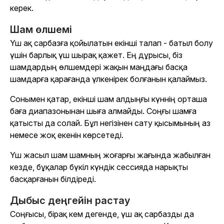
керек.
Шам өлшемі
Үш ақ сарбазға қойылатын екінші талап - батыл болу
үшін барлық үш шырақ қажет. Ең дұрысы, біз
шамдардың өлшемдері жақын маңдағы басқа
шамдарға қарағанда үлкенірек болғанын қалаймыз.
Сонымен қатар, екінші шам алдыңғы күннің орташа
баға диапазонынан шыға алмайды. Соңғы шамға
қатысты да солай. Бұл негізінен сату қысымының аз
немесе жоқ екенін көрсетеді.
Үш жасыл шам шамның жоғарғы жағында жабылған
кезде, бұқалар бүкіл күндік сессияда нарықты
басқарғанын білдіреді.
Дыбыс деңгейін растау
Соңғысы, бірақ кем дегенде, үш ақ сарбазды да