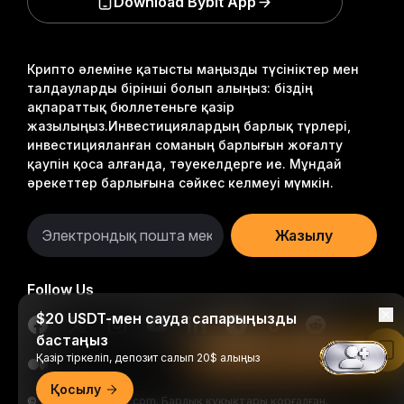
Download Bybit App
Крипто әлеміне қатысты маңызды түсініктер мен
талдауларды бірінші болып алыңыз: біздің
ақпараттық бюллетеньге қазір
жазылыңыз.
Инвестициялардың барлық түрлері,
инвестицияланған соманың барлығын жоғалту
қаупін қоса алғанда, тәуекелдерге ие. Мұндай
әрекеттер барлығына сәйкес келмеуі мүмкін.
Жазылу
Follow Us
$20 USDT-мен сауда сапарыңызды
бастаңыз
Bybit қолданбасында оқу
Қазір тіркеліп, депозит салып 20$ алыңыз
Қосылу
© 2018-2026 Bybit.com. Барлық құқықтары қорғалған.