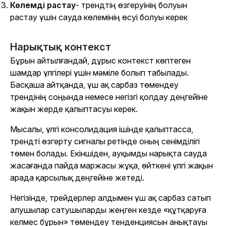
Көлемді растау
- трендтің өзгеруінің болуын
растау үшін сауда көлемінің өсуі болуы керек
Нарықтық контекст
Бұрын айтылғандай, дұрыс контекст көптеген
шамдар үлгілері үшін мәміле болып табылады.
Басқаша айтқанда, үш ақ сарбаз төмендеу
трендінің соңында немесе негізгі қолдау деңгейіне
жақын жерде қалыптасуы керек.
Мысалы, үлгі консолидация ішінде қалыптасса,
трендті өзгерту сигналы ретінде оның сенімділігі
төмен болады. Екіншіден, ауқымды нарықта сауда
жасағанда пайда маржасы жұқа, өйткені үлгі жақын
арада қарсылық деңгейіне жетеді.
Негізінде, трейдерлер алдымен үш ақ сарбаз сатып
алушылар сатушыларды жеңген кезде «құтқаруға
келмес бұрын» төмендеу тенденциясын анықтауы