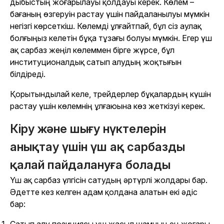
дыбыстың жоғарылауы қолдауы керек. Көлем –
бағаның өзгеруін растау үшін пайдаланылуы мүмкін
негізгі көрсеткіш. Көлемді ұлғайтпай, бұл сіз аулақ
болғыңыз келетін бұқа тұзағы болуы мүмкін. Егер үш
ақ сарбаз жеңіл көлеммен бірге жүрсе, бұл
институционалдық сатып алудың жоқтығын
білдіреді.
Қорытындылай келе, трейдерлер бұқалардың күшін
растау үшін көлемнің ұлғаюына көз жеткізуі керек.
Кіру және шығу нүктелерін
анықтау үшін үш ақ сарбазды
қалай пайдалануға болады
Үш ақ сарбаз үлгісін сатудың әртүрлі жолдары бар.
Әдетте кез келген адам қолдана алатын екі әдіс
бар:
Сатып алу позициясы үш жасыл шамның ең жоғары