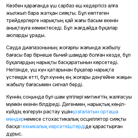
Көзбен қарағанда үш сарбаз еш кедергісіз алға
жылжып бара жатқан сияқты. Бұл көптеген
трейдерлерге нарықтың қай жағы басым екенін
анықтауға көмектеседі. Бұл жағдайда бұқалар
аюларды ұрады.
Сауда диапазонының жоғарғы жағында жабылу
бағасы бар бірнеше бычий шамдар болған кезде, бұл
бұқалардың нарықты басқаратынын көрсетеді.
Негізінде, үш күн қатарынан бұқалар нарықта
үстемдік етті, бұл күннің ең жоғары деңгейіне жақын
жабылу бағасымен сигнал берді.
Күннің соңында бұл шам үлгілері митингтің жалғасуы
мүмкін екенін білдіреді. Дегенмен, нарықтық көңіл-
күйдің өзгеруін растау үшін
қозғалатын орташа
мәндер
немесе стохастикалық осциллятор сияқты
басқа
техникалық көрсеткіштерді
де қарастырған
дұрыс.