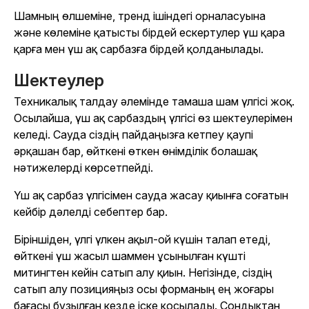
Шамның өлшеміне, тренд ішіндегі орналасуына
және көлеміне қатысты бірдей ескертулер үш қара
қарға мен үш ақ сарбазға бірдей қолданылады.
Шектеулер
Техникалық талдау әлемінде тамаша шам үлгісі жоқ.
Осылайша, үш ақ сарбаздың үлгісі өз шектеулерімен
келеді. Сауда сіздің пайдаңызға кетпеу қаупі
әрқашан бар, өйткені өткен өнімділік болашақ
нәтижелерді көрсетпейді.
Үш ақ сарбаз үлгісімен сауда жасау қиынға соғатын
кейбір дәлелді себептер бар.
Біріншіден, үлгі үлкен ақыл-ой күшін талап етеді,
өйткені үш жасыл шаммен ұсынылған күшті
митингтен кейін сатып алу қиын. Негізінде, сіздің
сатып алу позицияңыз осы форманың ең жоғары
бағасы бұзылған кезде іске қосылады. Сондықтан