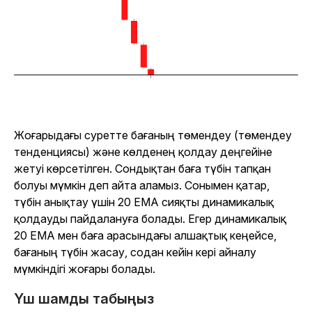
Жоғарыдағы суретте бағаның төмендеу (төмендеу
тенденциясы) және көлденең қолдау деңгейіне
жетуі көрсетілген. Сондықтан баға түбін тапқан
болуы мүмкін деп айта аламыз. Сонымен қатар,
түбін анықтау үшін 20 EMA сияқты динамикалық
қолдауды пайдалануға болады. Егер динамикалық
20 EMA мен баға арасындағы алшақтық кеңейсе,
бағаның түбін жасау, содан кейін кері айналу
мүмкіндігі жоғары болады.
Үш шамды табыңыз