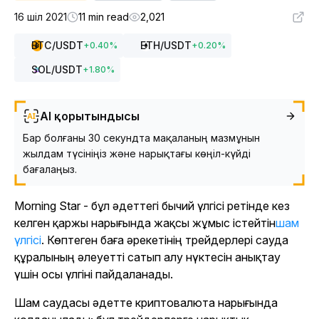
16 шіл 2021
11 min read
2,021
BTC
/USDT
ETH
/USDT
+
0.40
%
+
0.20
%
SOL
/USDT
+
1.80
%
AI қорытындысы
Бар болғаны 30 секундта мақаланың мазмұнын
жылдам түсініңіз және нарықтағы көңіл-күйді
бағалаңыз.
Morning Star - бұл әдеттегі бычий үлгісі ретінде кез
келген қаржы нарығында жақсы жұмыс істейтін
шам
үлгісі
. Көптеген баға әрекетінің трейдерлері сауда
құралының әлеуетті сатып алу нүктесін анықтау
үшін осы үлгіні пайдаланады.
Шам саудасы әдетте криптовалюта нарығында