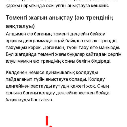
қаржы нарығында осы үлгіні анықтауға көшейік.
Төменгі жағын анықтау (аю трендінің
аяқталуы)
Алдымен сіз бағаның төменгі деңгейін байқау
арқылы диаграммада оңай байқалатын аю трендін
табуыңыз керек. Дегенмен, түбін табу өте маңызды.
Бұл жағдайда төменгі жағы бұқалар қайтадан серпін
алуы мүмкін аю трендінің соңғы бөлігін білдіреді.
Көлденең немесе динамикалық қолдауды
пайдаланып түбін анықтауға болады. Қолдау
деңгейінен растауды күтудің қажеті жоқ. Оның
орнына бағаны қолдау деңгейіне жеткен бойда
бақылауды бастаңыз.