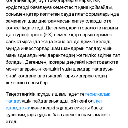
қолданылады; бұл трейдерлерге нарықтық
үрдістерді бағалауға көмектесіп қана қоймайды,
сонымен қатар көптеген сауда платформаларында
заманауи шам диаграммасын енгізу оларды өте
қолжетімді етеді. Дегенмен, криптовалюта нарығы
дәстүрлі форекс (FX) немесе қор нарықтарымен
салыстырғанда жаңа және әлі де дамып келеді,
мұнда инвесторлар шам шамдарын талдау үшін
маңызды алдыңғы деректердің жеткіліксіздігіне тап
болады. Дегенмен, жоғары деңгейлі криптовалюта
монеталарының көпшілігі үшін шамдар талдауын
оңай қолдана алатындай тарихи деректердің
жеткілікті саны бар.
Таңертеңгілік жұлдыз шамы әдетте
техникалық
талдау
үшін пайдаланылады, өйткені ол
ілулі
адам
,
дожи
және кешкі жұлдыз сияқты басқа
құрылымдарға ұқсас баға әрекетін қамтамасыз
етеді.