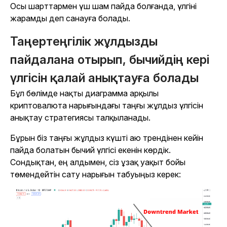
Осы шарттармен үш шам пайда болғанда, үлгіні
жарамды деп санауға болады.
Таңертеңгілік жұлдызды
пайдалана отырып, бычийдің кері
үлгісін қалай анықтауға болады
Бұл бөлімде нақты диаграмма арқылы
криптовалюта нарығындағы таңғы жұлдыз үлгісін
анықтау стратегиясы талқыланады.
Бұрын біз таңғы жұлдыз күшті аю трендінен кейін
пайда болатын бычий үлгісі екенін көрдік.
Сондықтан, ең алдымен, сіз ұзақ уақыт бойы
төмендейтін сату нарығын табуыңыз керек: