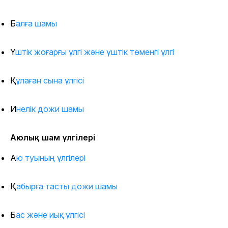
Балға шамы
Үштік жоғарғы үлгі және үштік төменгі үлгі
Құлаған сына үлгісі
Инелік дожи шамы
Аюлық шам үлгілері
Аю туының үлгілері
Қабырға тасты дожи шамы
Бас және иық үлгісі