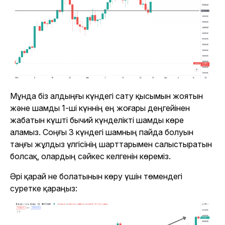
Мұнда біз алдыңғы күндегі сату қысымын жоятын
және шамды 1-ші күннің ең жоғары деңгейінен
жабатын күшті бычий күнделікті шамды көре
аламыз. Соңғы 3 күндегі шамның пайда болуын
таңғы жұлдыз үлгісінің шарттарымен салыстыратын
болсақ, олардың сәйкес келгенін көреміз.
Әрі қарай не болатынын көру үшін төмендегі
суретке қараңыз: