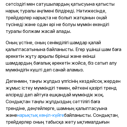
сәтсіздігі мен сатушылардың қатысуына қатысты
нарық туралы әңгімені білдіреді. Нәтижесінде,
трейдерлер нарықта не болып жатқанын оңай
түсінеді және одан әрі не болуы мүмкін екендігі
туралы болжам жасай алады.
Оның үстіне, оның сенімділігі шамдар қалай
қалыптасатынына байланысты. Егер үшінші шам баға
әрекетін жұту арқылы бірінші және екінші
шамдардың бағалық әрекетін жойса, біз сатып алу
мүмкіндігін күшті деп санай аламыз.
Дегенмен, таңғы жұлдыз үлгісінің кездейсоқ жерден
жұмыс істеу мүмкіндігі төмен, өйткені қазіргі тренд
әлсіреді деп айтуға ешқандай мүмкіндік жоқ.
Сондықтан таңғы жұлдыздың сәттілігі баға
трендіне, деңгейлерге, шамның қалыптасуына
және
нарықтық көңіл-күйге
байланысты. Сондықтан,
трейдерлер оның табысқа жету ықтималдығын