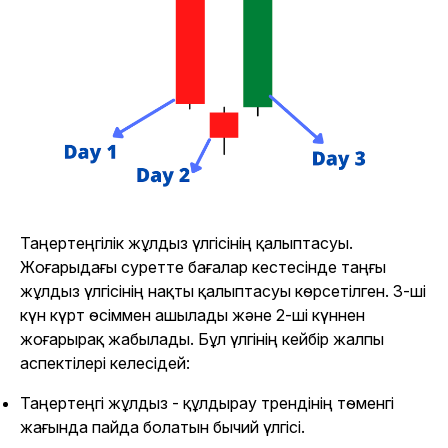
Таңертеңгілік жұлдыз үлгісінің қалыптасуы.
Жоғарыдағы суретте бағалар кестесінде таңғы
жұлдыз үлгісінің нақты қалыптасуы көрсетілген. 3-ші
күн күрт өсіммен ашылады және 2-ші күннен
жоғарырақ жабылады. Бұл үлгінің кейбір жалпы
аспектілері келесідей:
Таңертеңгі жұлдыз - құлдырау трендінің төменгі
жағында пайда болатын бычий үлгісі.