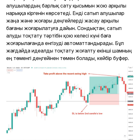
алушылардың барлық сату қысымын жою арқылы
нарыққа кіргенін көрсетеді. Енді сатып алушылар
жаңа және жоғары деңгейлерді жасау арқылы
бағаны жоғарылатуға дайын. Сондықтан, сатып
алуды тоқтату тәртібін қою келесі күні баға
жоғарылағанда енгізуді автоматтандырады. Бұл
жағдайда идеалды тоқтату жоғалту екінші шамның
ең төменгі деңгейінен төмен болады, кейбір буфер.