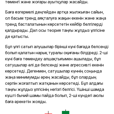
төменгі және жоғары ауытқулар жасайды.
Баға өзгермелі деңгейден артқа жылжыған сайын,
ол басым тренд аяқталуға жақын екенін және жаңа
тренд басталатынын көрсететін кейбір белгілерді
қалдырады. Дәл осы теория таңғы жұлдыз үлгісіне
де қатысты.
Бұл үлгі сатып алушылар бірінші күні бағада белсенді
болып қалатын нарық туралы оқиғаны білдіреді. 2-ші
күні баға төмендеу алшақтығымен ашылады, бұл
сатушылар әлі де белсенді және агрессивті екенін
көрсетеді. Дегенмен, сатушылар күннің соңында
жаңа минимумды әрең жасайды, бұл олардың
серпін жоғалтып жатқанын көрсетеді. Бұл алдағы
таңғы жұлдыз үлгісінің негізгі белгісі. Үшінші шамда
күшті бычий шамы пайда болып, 2-ші күндегі аюлы
баға әрекетін жояды.