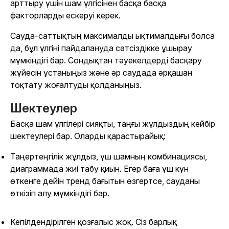
арттыру үшін шам үлгісінен басқа басқа
факторларды ескеруі керек.
Сауда-саттықтың максималды ықтималдығы болса
да, бұл үлгіні пайдалануда сәтсіздікке ұшырау
мүмкіндігі бар. Сондықтан тәуекелдерді басқару
жүйесін ұстаныңыз және әр саудада әрқашан
тоқтату жоғалтуды қолданыңыз.
Шектеулер
Басқа шам үлгілері сияқты, таңғы жұлдыздың кейбір
шектеулері бар. Оларды қарастырайық:
Таңертеңгілік жұлдыз, үш шамның комбинациясы,
диаграммада жиі табу қиын. Егер баға үш күн
өткенге дейін тренд бағытын өзгертсе, сауданы
өткізіп алу мүмкіндігі бар.
Кепілдендірілген қозғалыс жоқ. Сіз барлық