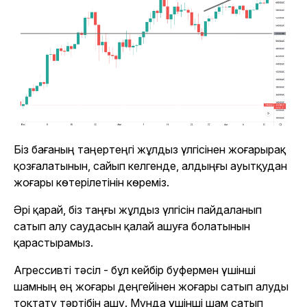
Біз бағаның таңертеңгі жұлдыз үлгісінен жоғарырақ
қозғалатынын, сайып келгенде, алдыңғы ауытқудан
жоғары көтерілетінін көреміз.
Әрі қарай, біз таңғы жұлдыз үлгісін пайдаланып
сатып алу саудасын қалай ашуға болатынын
қарастырамыз.
Агрессивті тәсіл - бұл кейбір буфермен үшінші
шамның ең жоғары деңгейінен жоғары сатып алуды
тоқтату тәртібін ашу. Мұнда үшінші шам сатып