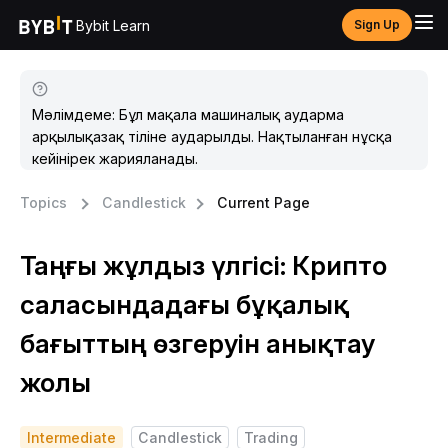
Bybit Learn
Sign Up
Мәлімдеме: Бұл мақала машиналық аударма
арқылықазақ тіліне аударылды. Нақтыланған нұсқа
кейінірек жарияланады.
Topics
Candlestick
Current Page
Таңғы жұлдыз үлгісі: Крипто
саласындадағы бұқалық
бағыттың өзгеруін анықтау
жолы
Intermediate
Candlestick
Trading