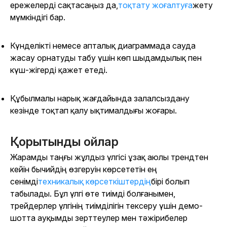
ережелерді сақтасаңыз да,
тоқтату жоғалтуға
жету
мүмкіндігі бар.
Күнделікті немесе апталық диаграммада сауда
жасау орнатуды табу үшін көп шыдамдылық пен
күш-жігерді қажет етеді.
Құбылмалы нарық жағдайында залалсыздану
кезінде тоқтап қалу ықтималдығы жоғары.
Қорытынды ойлар
Жарамды таңғы жұлдыз үлгісі ұзақ аюлы трендтен
кейін бычийдің өзгеруін көрсететін ең
сенімді
техникалық көрсеткіштердің
бірі болып
табылады. Бұл үлгі өте тиімді болғанымен,
трейдерлер үлгінің тиімділігін тексеру үшін демо-
шотта ауқымды зерттеулер мен тәжірибелер