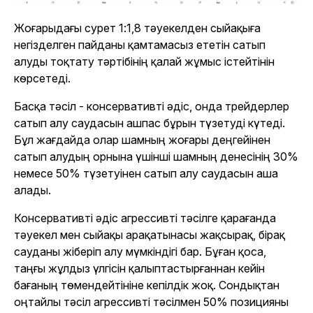
Жоғарыдағы сурет 1:1,8 тәуекелден сыйақыға
негізделген пайданы қамтамасыз ететін сатып
алуды тоқтату тәртібінің қалай жұмыс істейтінін
көрсетеді.
Басқа тәсіл - консервативті әдіс, онда трейдерлер
сатып алу саудасын ашпас бұрын түзетуді күтеді.
Бұл жағдайда олар шамның жоғары деңгейінен
сатып алудың орнына үшінші шамның денесінің 30%
немесе 50% түзетуінен сатып алу саудасын аша
алады.
Консервативті әдіс агрессивті тәсілге қарағанда
тәуекел мен сыйақы арақатынасы жақсырақ, бірақ
сауданы жіберіп алу мүмкіндігі бар. Бұған қоса,
таңғы жұлдыз үлгісін қалыптастырғаннан кейін
бағаның төмендейтініне кепілдік жоқ. Сондықтан
оңтайлы тәсіл агрессивті тәсілмен 50% позицияны