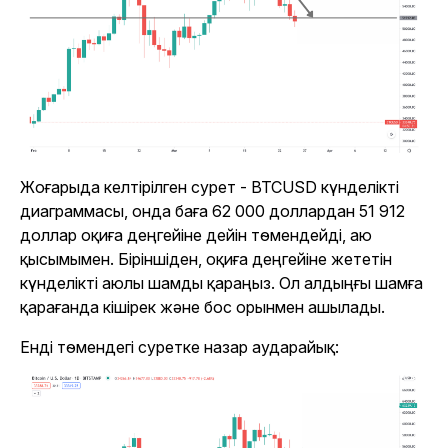
Жоғарыда келтірілген сурет - BTCUSD күнделікті
диаграммасы, онда баға 62 000 доллардан 51 912
доллар оқиға деңгейіне дейін төмендейді, аю
қысымымен. Біріншіден, оқиға деңгейіне жететін
күнделікті аюлы шамды қараңыз. Ол алдыңғы шамға
қарағанда кішірек және бос орынмен ашылады.
Енді төмендегі суретке назар аударайық: