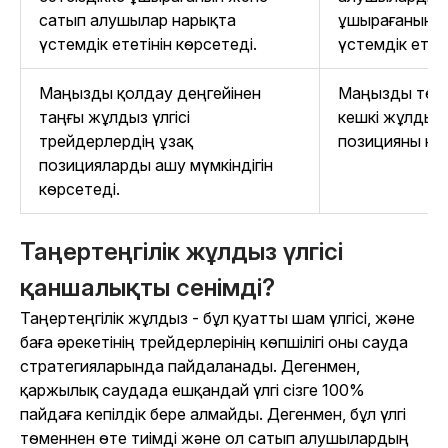
сатып алушылар нарықта
ұшырағанын, 
үстемдік ететінін көрсетеді.
үстемдік ететі
Маңызды қолдау деңгейінен
Маңызды төзі
таңғы жұлдыз үлгісі
кешкі жұлдыз 
трейдерлердің ұзақ
позицияны қы
позицияларды ашу мүмкіндігін
көрсетеді.
Таңертеңгілік жұлдыз үлгісі
қаншалықты сенімді?
Таңертеңгілік жұлдыз - бұл қуатты шам үлгісі, және
баға әрекетінің трейдерлерінің көпшілігі оны сауда
стратегияларында пайдаланады. Дегенмен,
қаржылық саудада ешқандай үлгі сізге 100%
пайдаға кепілдік бере алмайды. Дегенмен, бұл үлгі
төменнен өте тиімді және ол сатып алушылардың