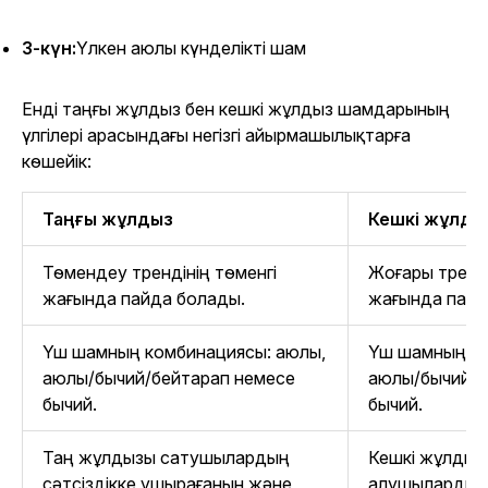
3-күн:
Үлкен аюлы күнделікті шам
Енді таңғы жұлдыз бен кешкі жұлдыз шамдарының
үлгілері арасындағы негізгі айырмашылықтарға
көшейік:
Таңғы жұлдыз
Кешкі жұлды
Төмендеу трендінің төменгі
Жоғары трендт
жағында пайда болады.
жағында пайд
Үш шамның комбинациясы: аюлы,
Үш шамның ко
аюлы/бычий/бейтарап немесе
аюлы/бычий/б
бычий.
бычий.
Таң жұлдызы сатушылардың
Кешкі жұлдыз
сәтсіздікке ұшырағанын және
алушылардың 