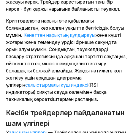
жасауы керек. Трейдер қарастыратын тағы бір
нәрсе - бұл қаржы нарығына байланысты тәуекел.
Криптовалюта нарығы өте құбылмалы
болғандықтан, кез келген уақытта белгісіздік болуы
мүмкін.
Кенеттен нарықтың құлдырауы
және күшті
жоғары және төмендеу үрдісі бірнеше секундта
орын алуы мүмкін. Сондықтан, тәуекелдерді
басқару стратегиясында әрқашан тәртіпті сақтаңыз,
өйткені тіпті ең мінсіз шамды қалыптастыру
болашақты болжай алмайды. Жақсы нәтижеге қол
жеткізу үшін әрқашан диаграмма
үлгілерін
салыстырмалы күш индексі
(RSI
индикаторы) сияқты сауда көлемімен басқа
техникалық көрсеткіштермен растаңыз.
Кәсіби трейдерлер пайдаланатын
шам үлгілері
Үздік шам үлгілері
— Трейдерлер ең жиі қолданатын