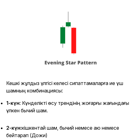
Кешкі жұлдыз үлгісі келесі сипаттамаларға ие үш
шамның комбинациясы:
1-күн
: Күнделікті өсу трендінің жоғарғы жағындағы
үлкен бычий шам.
2-күн:
кішкентай шам, бычий немесе аю немесе
бейтарап (Дожи)