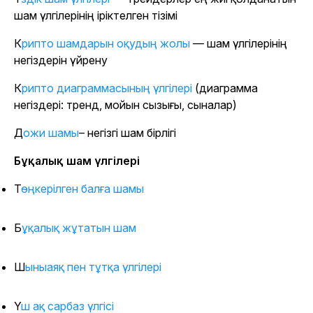
шам үлгілерінің іріктелген тізімі
Крипто шамдарын оқудың жолы
— шам үлгілерінің
негіздерін үйрену
Крипто диаграммасының үлгілері
(диаграмма
негіздері: тренд, мойын сызығы, сыналар)
Дожи шамы
– негізгі шам бірлігі
Бұқалық шам үлгілері
Төңкерілген балға шамы
Бұқалық жұтатын шам
Шыныаяқ пен тұтқа үлгілері
Үш ақ сарбаз үлгісі