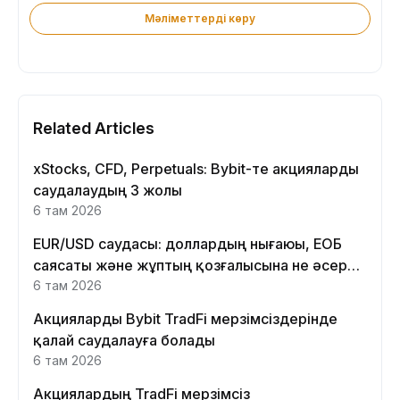
Мәліметтерді көру
Related Articles
xStocks, CFD, Perpetuals: Bybit-те акцияларды
саудалаудың 3 жолы
6 там 2026
EUR/USD саудасы: доллардың нығаюы, ЕОБ
саясаты және жұптың қозғалысына не әсер
етеді
6 там 2026
Акцияларды Bybit TradFi мерзімсіздерінде
қалай саудалауға болады
6 там 2026
Акциялардың TradFi мерзімсіз