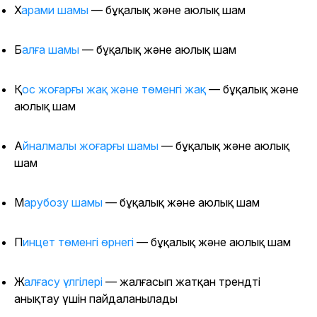
Харами шамы
— бұқалық және аюлық шам
Балға шамы
— бұқалық және аюлық шам
Қос жоғарғы жақ және төменгі жақ
— бұқалық және
аюлық шам
Айналмалы жоғарғы шамы
— бұқалық және аюлық
шам
Марубозу шамы
— бұқалық және аюлық шам
Пинцет төменгі өрнегі
— бұқалық және аюлық шам
Жалғасу үлгілері
— жалғасып жатқан трендті
анықтау үшін пайдаланылады