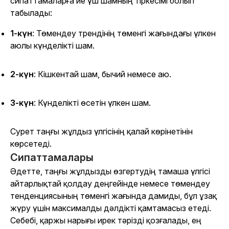
сипаттамаларға ие үш шамның тіркесімі болып
табылады:
1-күн
: Төмендеу трендінің төменгі жағындағы үлкен
аюлы күнделікті шам.
2-күн
: Кішкентай шам, бычий немесе аю.
3-күн
: Күнделікті өсетін үлкен шам.
Сурет таңғы жұлдыз үлгісінің қалай көрінетінін
көрсетеді.
Сипаттамалары
Әдетте, таңғы жұлдызды өзгертудің тамаша үлгісі
айтарлықтай қолдау деңгейінде немесе төмендеу
тенденциясының төменгі жағында дамиды, бұл ұзақ
жүру үшін максималды дәлдікті қамтамасыз етеді.
Себебі, қаржы нарығы ирек тәрізді қозғалады, ең