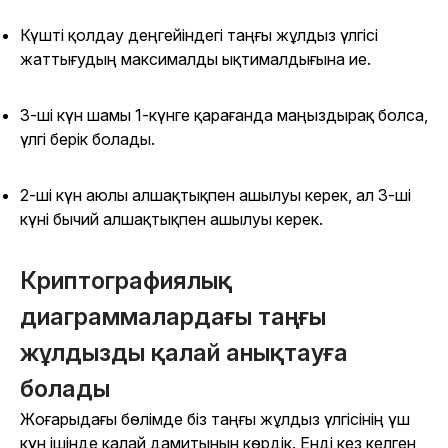
Күшті қолдау деңгейіндегі таңғы жұлдыз үлгісі
жаттығудың максималды ықтималдығына ие.
3-ші күн шамы 1-күнге қарағанда маңыздырақ болса,
үлгі берік болады.
2-ші күн аюлы алшақтықпен ашылуы керек, ал 3-ші
күні бычий алшақтықпен ашылуы керек.
Криптографиялық
диаграммалардағы таңғы
жұлдызды қалай анықтауға
болады
Жоғарыдағы бөлімде біз таңғы жұлдыз үлгісінің үш
күн ішінде қалай дамитынын көрдік. Енді кез келген