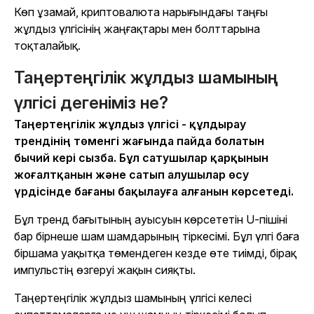
Көп ұзамай, криптовалюта нарығындағы таңғы
жұлдыз үлгісінің жаңғақтары мен болттарына
тоқталайық.
Таңертеңгілік жұлдыз шамының
үлгісі дегеніміз не?
Таңертеңгілік жұлдыз үлгісі - құлдырау
трендінің төменгі жағында пайда болатын
бычий кері сызба. Бұл сатушылар қарқынын
жоғалтқанын және сатып алушылар өсу
үрдісінде бағаны бақылауға алғанын көрсетеді.
Бұл тренд бағытының ауысуын көрсететін U-пішіні
бар бірнеше шам шамдарының тіркесімі. Бұл үлгі баға
біршама уақытқа төмендеген кезде өте тиімді, бірақ
импульстің өзгеруі жақын сияқты.
Таңертеңгілік жұлдыз шамының үлгісі келесі