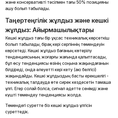
және консервативті тәсілмен тағы 50% позицияны
ашу болып табылады.
Таңертеңгілік жұлдыз және кешкі
жұлдыз: Айырмашылықтары
Кешкі жұлдыз тағы бір ұқсас техникалық көрсеткіш
болып табылады, бірақ кері серпіннің төмендеуін
көрсетеді. Кешкі жұлдыз бағаның көтерілу
тенденциясының жоғарғы жағында қалыптасады,
бұл өсу тенденциясы өзінің соңына жақындағанын
білдіреді, онда әлеуетті кері кету (аю белгісі)
жақындайды. Кешкі жұлдыздың басты ерекшелігі -
техникалық талдауда өте сирек кездесетін тамаша
үлгі. Егер солай болса, сигнал әдетте сенімді және
күшті төмендеу тенденциясы жолда.
Төмендегі суретте біз кешкі жұлдыз үлгісін
суреттедік.