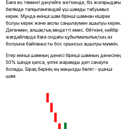
Баға ең төменгі деңгейге жеткенде, біз жоғарыдағы
бөлімде талқыланғандай үш шамды табуымыз
керек. Мұнда екінші шам бірінші шамнан кішірек
болуы керек және аюлы саңылаумен ашылуы керек.
Дегенмен, алшақтық міндетті емес. Өйткені, кейбір
жағдайларда баға ондағы құбылмалылықтың аз
болуына байланысты бос орынсыз ашылуы мүмкін.
Егер екінші шамның денесі бірінші шамның денесінің
50% ішінде қалса, үлгіні жарамды деп санауға
болады. Бірақ бәрінің ең маңызды бөлігі - үшінші
шам.