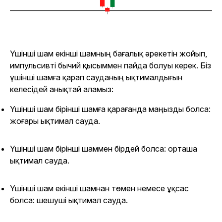
Үшінші шам екінші шамның бағалық әрекетін жойып,
импульсивті бычий қысыммен пайда болуы керек. Біз
үшінші шамға қарап сауданың ықтималдығын
келесідей анықтай аламыз:
Үшінші шам бірінші шамға қарағанда маңызды болса:
жоғары ықтимал сауда.
Үшінші шам бірінші шаммен бірдей болса: орташа
ықтимал сауда.
Үшінші шам екінші шамнан төмен немесе ұқсас
болса: шешуші ықтимал сауда.