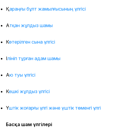
Қараңғы бұлт жамылғысының үлгісі
Атқан жұлдыз шамы
Көтерілген сына үлгісі
Ілініп тұрған адам шамы
Аю туы үлгісі
Кешкі жұлдыз үлгісі
Үштік жоғарғы үлгі және үштік төменгі үлгі
Басқа шам үлгілері