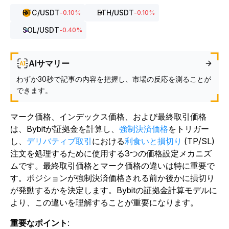
BTC
/USDT
ETH
/USDT
-0.10
%
-0.10
%
SOL
/USDT
-0.40
%
AIサマリー
わずか30秒で記事の内容を把握し、市場の反応を測ることが
できます。
マーク価格、インデックス価格、および最終取引価格
は、Bybitが証拠金を計算し、
強制決済価格
をトリガー
し、
デリバティブ取引
における
利食いと損切り
(TP/SL)
注文を処理するために使用する3つの価格設定メカニズ
ムです。最終取引価格とマーク価格の違いは特に重要で
す。ポジションが強制決済価格される前か後かに損切り
が発動するかを決定します。Bybitの証拠金計算モデルに
より、この違いを理解することが重要になります。
重要なポイント
: