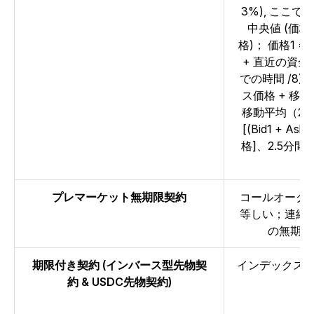
3%), ここで
中央値 (価格1
格)；
価格1 =
+ 直近の資金
での時間 /8)]
ス価格 + 移
移動平均（2.
[(Bid1 + A
格]、2.5分
プレマーケット無期限契約
コールオーク
等しい；連続
の無期限
期限付き契約 (インバース型先物契
インデックス価格 
約 & USDC先物契約)