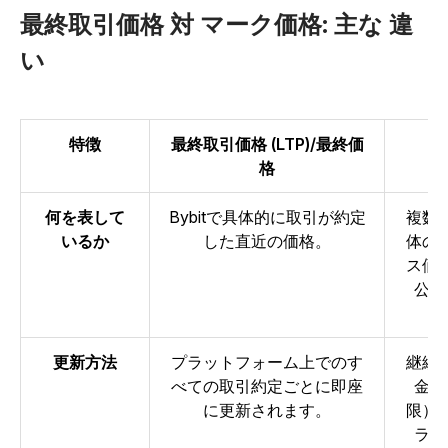
最終取引価格
対
マーク価格:
主な
違
い
特徴
最終取引価格 (LTP)/最終価
格
何を表して
Bybitで具体的に取引が約定
複数
いるか
した直近の価格。
体の
ス価
公正
更新方法
プラットフォーム上でのす
継続
べての取引約定ごとに即座
金調
に更新されます。
限）
ラン