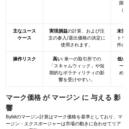
限）
（先
主なユース
実現損益
の計算、および注
未実
ケース
文の参入/退出価格の決定に
トリ
使用されます。
件の
操作リスク
高い
: 単一の取引所での
低い
「スキャムウィック」や短
ース
期的なボラティリティの影
め、
響を受けやすい。
マーク価格
が
マージン
に
与える
影
響
Bybitのマージン計算はマーク価格を基準としており、マ
ージン・エクスポージャーは市場の動きに合わせてリア