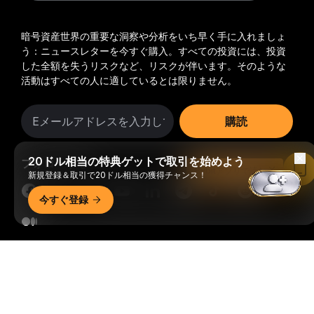
暗号資産世界の重要な洞察や分析をいち早く手に入れましょ
う：ニュースレターを今すぐ購入。
すべての投資には、投資
した全額を失うリスクなど、リスクが伴います。そのような
活動はすべての人に適しているとは限りません。
購読
20ドル相当の特典ゲットで取引を始めよう
フォローする
Bybitアプリで読む
新規登録＆取引で20ドル相当の獲得チャンス！
今すぐ登録
© 2018-2026 Bybit.com. All rights reserved.
詳細サマリー