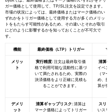
Bybitでは、最終価格またはマーク価格のいずれかをトリ
ガー価格として使用して、TP/SL注文を設定できます。
市場の状況によっては、最終価格またはマーク価格のい
ずれかをトリガー価格として使用する方が多くのメリッ
トをもたらす可能性があるため、その違いとそれが取引
にどのように影響するかを知っておくことが不可欠で
す。
機能
最終価格（LTP）トリガー
マ
メリッ
実行精度
: 注文は最終取引価
清算保
ト
格で利用可能な流動性に基づ
イベン
いて満たされるため、実際の
（マー
決済価格をより正確に見積も
め、損
ることができます。
算が発
デメリ
清算ギャップリスク
: 清算は
スリッ
ット
マーク価格によってトリガー
いスリ