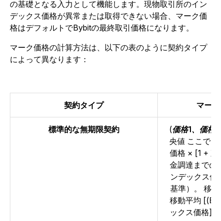
の基礎となる入力として機能します。現物取引所のイン
デックス価格が異常または取得できない場合、マーク価
格はデフォルトでBybitの最終取引価格になります。
マーク価格の計算方法は、以下の表のように契約タイプ
によって異なります：
契約タイプ
マーク
標準的な無期限契約
(
価格1、価格
央値 ここで、
価格 × [1 +
金調達までの時間
ンデックス価格
基準）。
移動
移動平均 [(Bid1
ックス価格]、