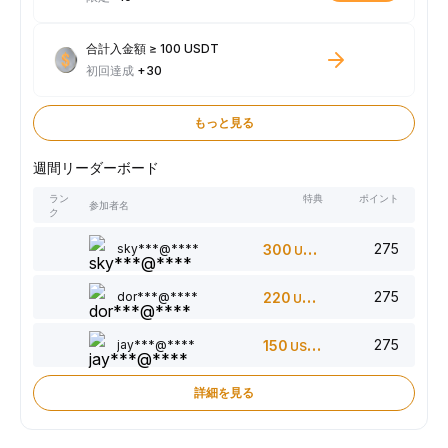
合計入金額 ≥ 100 USDT
初回達成
+30
もっと見る
週間リーダーボード
ラン
特典
ポイント
参加者名
ク
275
sky***@****
300
USDT
275
dor***@****
220
USDT
275
jay***@****
150
USDT
詳細を見る