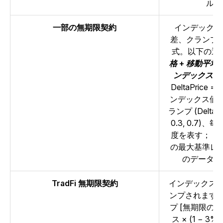
ルで
一部の無期限契約
インデックス
差、クランプ
式。以下の通
格 + 移動平均(Del
ンデックス価格 
DeltaPrice = (
ンデックス価
ランプ (DeltaPri
0.3, 0.7
度を表す；
Ma
の最大基準レ
のデータポ
TradFi 無期限契約
インデックス価
ンプされます
プ [無期限の
ス × (1 − 3%