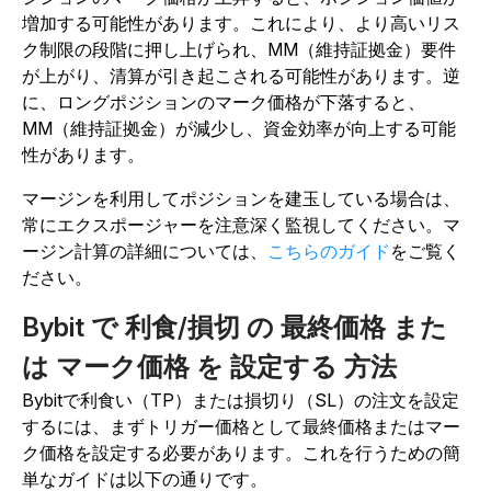
増加する可能性があります。これにより、より高いリス
ク制限の段階に押し上げられ、MM（維持証拠金）要件
が上がり、清算が引き起こされる可能性があります。逆
に、ロングポジションのマーク価格が下落すると、
MM（維持証拠金）が減少し、資金効率が向上する可能
性があります。
マージンを利用してポジションを建玉している場合は、
常にエクスポージャーを注意深く監視してください。マ
ージン計算の詳細については、
こちらのガイド
をご覧く
ださい。
Bybit
で
利食/損切
の
最終価格
また
は
マーク価格
を
設定する
方法
Bybitで利食い（TP）または損切り（SL）の注文を設定
するには、まずトリガー価格として最終価格またはマー
ク価格を設定する必要があります。これを行うための簡
単なガイドは以下の通りです。