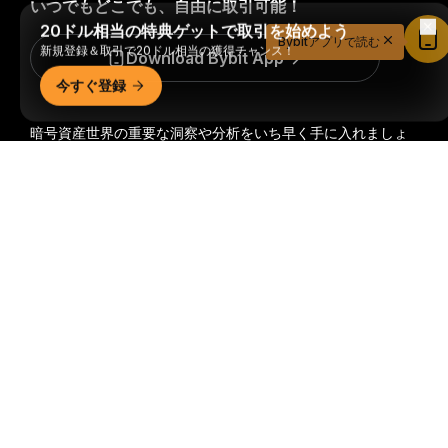
いつでもどこでも、自由に取引可能！
20ドル相当の特典ゲットで取引を始めよう
Bybitアプリで読む
新規登録＆取引で20ドル相当の獲得チャンス！
Download Bybit App
今すぐ登録
暗号資産世界の重要な洞察や分析をいち早く手に入れましょ
う：ニュースレターを今すぐ購入。
すべての投資には、投資
詳細サマリー
した全額を失うリスクなど、リスクが伴います。そのような
活動はすべての人に適しているとは限りません。
購読
フォローする
© 2018-2026 Bybit.com. All rights reserved.