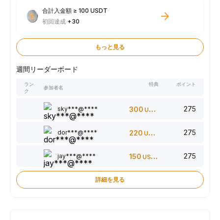
合計入金額 ≥ 100 USDT
初回達成
+30
もっと見る
週間リーダーボード
ラン
特典
ポイント
参加者名
ク
275
sky***@****
300
USDT
275
dor***@****
220
USDT
275
jay***@****
150
USDT
詳細を見る