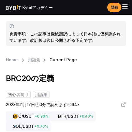
Bybitアカデミー
登録
免責事項：この記事は機械翻訳によって日本語に仮翻訳され
ています。改訂版は後日公開される予定です。
Home
用語集
Current Page
BRC20の定義
初心者向け
用語集
2023年11月17日
3分で読めます
647
BTC
/USDT
ETH
/USDT
+
0.90
%
+
0.40
%
SOL
/USDT
+
0.70
%