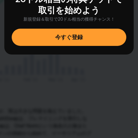
取引を始めよう
新規登録＆取引で20ドル相当の獲得チャンス！
今すぐ登録
したが、実は大きな問題を抱えていました。
shiSwapは、プレマイニングを実行しな
pは、Chef Nomiという偽名の人物また
クンの供給から始めて、イーサリアムのブ