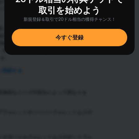
るため、資金の出金が可能です。つまり、
取引を始めよう
イダーは利用者に代わってプライベートキ
新規登録＆取引で20ドル相当の獲得チャンス！
に新たに追加されたウォレットの1つで
b3互換ブロックチェーン上で分散型アプ
今すぐ登録
特別に設計されています。
これらのウォレ
、外部プラグインを使用せずにブロックチ
ます。
letに登録する
具体的なニーズや好みによって異なりま
アウォレットやペーパーウォレットなどの
トやモバイルウォレットなどのホットウォ