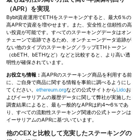
（APR）を実現
Bybit資産運用でETHをステーキングすると、最大6％の
高APRで資産を増やせます。また、安全性と信頼性の高
い投資が可能です。すべてのステーキングデータはオン
チェーンで追跡できるため、オンチェーンデータ追跡が
ない他のタイプのステーキング／ラップETHトークン
（cbETH、bETHなど）などと比較すると、より高い透
明性が確保されています。
お役立ち情報：
高APRのステーキング商品を利用する前
に、ご自身で商品に関する情報を事前に調べるようにし
てください。
ethereum.org
などの公式サイトから
Lido
お
よびイーサリアムの履歴データに関して弊社が実施した
調査結果によると、最も一般的なAPRは約4〜6％であ
り、すべての流動性ステーキング関連の公式トークンは
イーサリアムのAPRに基づいています。
他のCEXと比較して充実したステーキングの