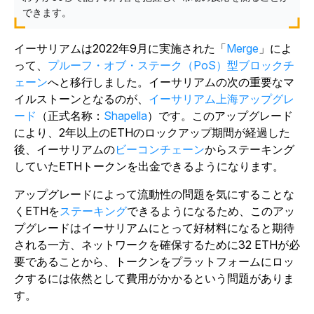
できます。
イーサリアムは2022年9月に実施された「
Merge
」によ
って、
プルーフ・オブ・ステーク（PoS）型ブロックチ
ェーン
へと移行しました。イーサリアムの次の重要なマ
イルストーンとなるのが、
イーサリアム上海アップグレ
ード
（正式名称：
Shapella
）です。このアップグレード
により、2年以上のETHのロックアップ期間が経過した
後、イーサリアムの
ビーコンチェーン
からステーキング
していたETHトークンを出金できるようになります。
アップグレードによって流動性の問題を気にすることな
くETHを
ステーキング
できるようになるため、このアッ
プグレードはイーサリアムにとって好材料になると期待
される一方、ネットワークを確保するために32 ETHが必
要であることから、トークンをプラットフォームにロッ
クするには依然として費用がかかるという問題がありま
す。