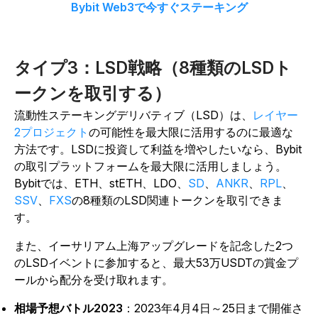
Bybit Web3で今すぐステーキング
タイプ3：LSD戦略（8種類のLSDト
ークンを取引する）
流動性ステーキングデリバティブ（LSD）は、
レイヤー
2プロジェクト
の可能性を最大限に活用するのに最適な
方法です。LSDに投資して利益を増やしたいなら、Bybit
の取引プラットフォームを最大限に活用しましょう。
Bybitでは、ETH、stETH、LDO、
SD
、
ANKR
、
RPL
、
SSV
、
FXS
の8種類のLSD関連トークンを取引できま
す。
また、イーサリアム上海アップグレードを記念した2つ
のLSDイベントに参加すると、最大53万USDTの賞金プ
ールから配分を受け取れます。
相場予想バトル2023
：2023年4月4日～25日まで開催さ