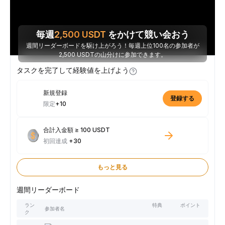
毎週
2,500
USDT
をかけて競い会おう
週間リーダーボードを駆け上がろう！毎週上位100名の参加者が
2,500 USDTの山分けに参加できます。
タスクを完了して経験値を上げよう
新規登録
登録する
限定
+10
合計入金額 ≥ 100 USDT
初回達成
+30
もっと見る
週間リーダーボード
ラン
特典
ポイント
参加者名
ク