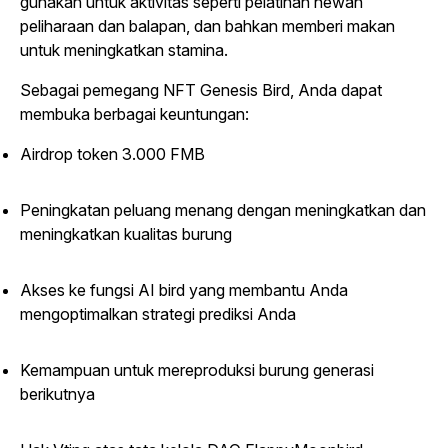
gunakan untuk aktivitas seperti pelatihan hewan
peliharaan dan balapan, dan bahkan memberi makan
untuk meningkatkan stamina.
Sebagai pemegang NFT Genesis Bird, Anda dapat
membuka berbagai keuntungan:
Airdrop token 3.000 FMB
Peningkatan peluang menang dengan meningkatkan dan
meningkatkan kualitas burung
Akses ke fungsi AI bird yang membantu Anda
mengoptimalkan strategi prediksi Anda
Kemampuan untuk mereproduksi burung generasi
berikutnya