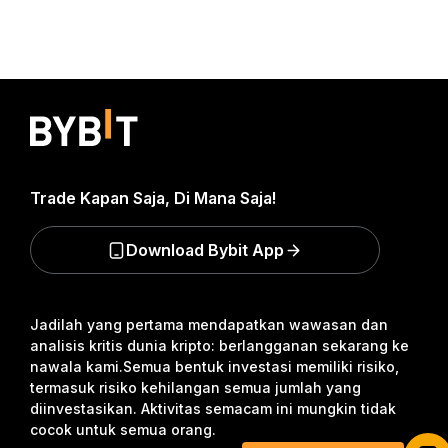
Trade Kapan Saja, Di Mana Saja!
Download Bybit App
Jadilah yang pertama mendapatkan wawasan dan
analisis kritis dunia kripto: berlangganan sekarang ke
nawala kami.
Semua bentuk investasi memiliki risiko,
termasuk risiko kehilangan semua jumlah yang
Mulai Berdagang dengan USDT Senilai
diinvestasikan. Aktivitas semacam ini mungkin tidak
cocok untuk semua orang.
$20