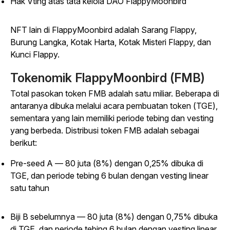
Hak Vting atas tata kelola DAO FlappyMoonbird
NFT lain di FlappyMoonbird adalah Sarang Flappy,
Burung Langka, Kotak Harta, Kotak Misteri Flappy, dan
Kunci Flappy.
Tokenomik FlappyMoonbird (FMB)
Total pasokan token FMB adalah satu miliar. Beberapa di
antaranya dibuka melalui acara pembuatan token (TGE),
sementara yang lain memiliki periode tebing dan vesting
yang berbeda. Distribusi token FMB adalah sebagai
berikut:
Pre-seed A — 80 juta (8%) dengan 0,25% dibuka di
TGE, dan periode tebing 6 bulan dengan vesting linear
satu tahun
Biji B sebelumnya — 80 juta (8%) dengan 0,75% dibuka
di TGE, dan periode tebing 6 bulan dengan vesting linear