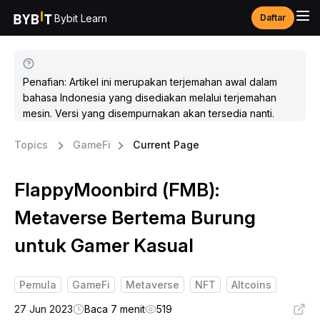
Bybit Learn
Daftar
Penafian: Artikel ini merupakan terjemahan awal dalam
bahasa Indonesia yang disediakan melalui terjemahan
mesin. Versi yang disempurnakan akan tersedia nanti.
Topics
GameFi
Current Page
FlappyMoonbird (FMB):
Metaverse Bertema Burung
untuk Gamer Kasual
Pemula
GameFi
Metaverse
NFT
Altcoins
27 Jun 2023
Baca 7 menit
519