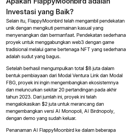
Apakah FlappyMoonbird adalah
Investasi yang Baik?
Selain itu, FlappyMoonbird telah mengambil pendekatan
unik dengan mengikuti permainan kasual yang
menyenangkan dan bermanfaat. Pendekatan sederhana
proyek untuk menggabungkan web3 dengan game
tradisional melalui game bertenaga NFT yang sederhana
adalah sudut yang bagus.
Setelah berhasil mengumpulkan total $8 juta dalam
bentuk pembiayaan dari Modal Ventura Link dan Modal
FBG, proyek ini ingin mengembangkan ekosistemnya
dan meluncurkan sekitar 20 pertandingan pada akhir
tahun 2023. Dari jumlah ini, proyek ini telah
mengalokasikan $2 juta untuk merancang dan
mengembangkan versi AI Monopoli,
AI Birdnopoly
,
dengan demo yang sudah keluar.
Penanaman AI FlappyMoonbird ke dalam beberapa