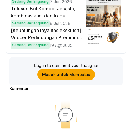
IPO Global!
Sedang Berlangsung
7 Jun 2026
Telusuri Bot Kombo: Jelajahi,
kombinasikan, dan trade
Sedang Berlangsung
9 Jul 2026
[Keuntungan loyalitas eksklusif]
Voucer Perlindungan Premium
hingga $50
Sedang Berlangsung
19 Agt 2025
Log in to comment your thoughts
Masuk untuk Membalas
Komentar