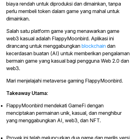
biaya rendah untuk diproduksi dan dimainkan, tanpa
perlu membeli token dalam game yang mahal untuk
dimainkan.
Salah satu platform game yang menawarkan game
web3 kasual adalah FlappyMoonbird. Aplikasi ini
dirancang untuk menggabungkan
blockchain
dan
kecerdasan buatan (AI) untuk memberikan pengalaman
bermain game yang kasual bagi pengguna Web 2.0 dan
web3.
Mari menjelajahi
metaverse gaming
FlappyMoonbird
.
Takeaway Utama
:
FlappyMoonbird mendekati GameFi dengan
menciptakan permainan unik, kasual, dan menghibur
yang menggabungkan AI, web3, dan NFT.
Proyek ini telah meluncurkan dua game dan merilis versi