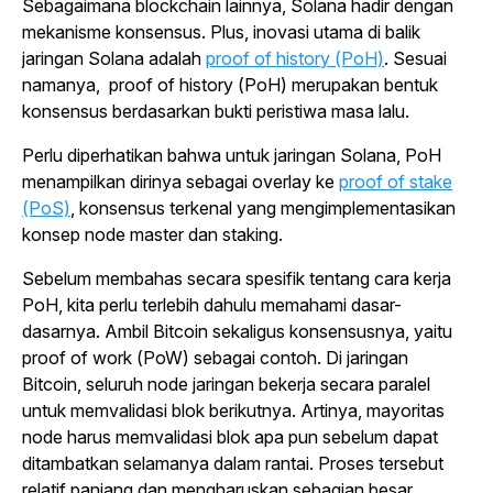
Sebagaimana
blockchain
lainnya, Solana hadir dengan
mekanisme konsensus. Plus, inovasi utama di balik
jaringan Solana adalah
proof of history
(PoH)
. Sesuai
namanya,
proof of history
(PoH) merupakan bentuk
konsensus berdasarkan bukti peristiwa masa lalu.
Perlu diperhatikan bahwa untuk jaringan Solana, PoH
menampilkan dirinya sebagai
overlay
ke
proof of stake
(PoS)
, konsensus terkenal yang mengimplementasikan
konsep node master dan
staking
.
Sebelum membahas secara spesifik tentang cara kerja
PoH, kita perlu terlebih dahulu memahami dasar-
dasarnya. Ambil Bitcoin sekaligus konsensusnya, yaitu
proof of work
(PoW) sebagai contoh. Di jaringan
Bitcoin, seluruh
node
jaringan bekerja secara paralel
untuk memvalidasi blok berikutnya. Artinya, mayoritas
node
harus memvalidasi blok apa pun sebelum dapat
ditambatkan selamanya dalam rantai. Proses tersebut
relatif panjang dan mengharuskan sebagian besar