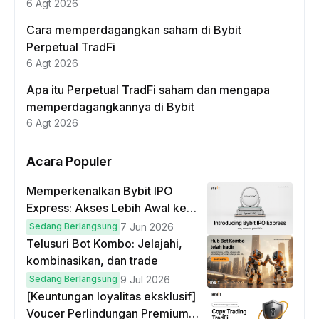
6 Agt 2026
Cara memperdagangkan saham di Bybit
Perpetual TradFi
6 Agt 2026
Apa itu Perpetual TradFi saham dan mengapa
memperdagangkannya di Bybit
6 Agt 2026
Acara Populer
Memperkenalkan Bybit IPO
Express: Akses Lebih Awal ke
IPO Global!
Sedang Berlangsung
7 Jun 2026
Telusuri Bot Kombo: Jelajahi,
kombinasikan, dan trade
Sedang Berlangsung
9 Jul 2026
[Keuntungan loyalitas eksklusif]
Voucer Perlindungan Premium