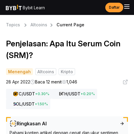
Bybit Learn
Daftar
Topics
Altcoins
Current Page
Penjelasan: Apa Itu Serum Coin
(SRM)?
Menengah
Altcoins
Kripto
28 Apr 2022
Baca 12 menit
1,046
BTC
/USDT
ETH
/USDT
+
0.30
%
+
0.20
%
SOL
/USDT
+
1.50
%
Ringkasan AI
Pahami konten artikel dengan cepat dan ukur sentimen