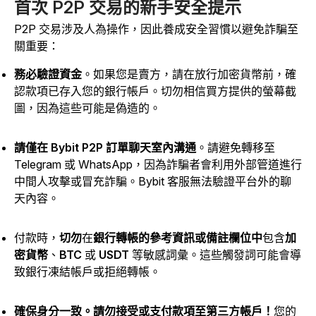
首次 P2P 交易的新手安全提示
P2P 交易涉及人為操作，因此養成安全習慣以避免詐騙至
關重要：
務必驗證資金
。如果您是賣方，請在放行加密貨幣前，確
認款項已存入您的銀行帳戶。切勿相信買方提供的螢幕截
圖，因為這些可能是偽造的。
請僅在 Bybit P2P 訂單聊天室內溝通
。請避免轉移至
Telegram 或 WhatsApp，因為詐騙者會利用外部管道進行
中間人攻擊或冒充詐騙。Bybit 客服無法驗證平台外的聊
天內容。
付款時，
切勿
在
銀行轉帳的參考資訊或備註欄位中
包含
加
密貨幣
、
BTC
或
USDT
等敏感詞彙。這些觸發詞可能會導
致銀行凍結帳戶或拒絕轉帳。
確保身分一致。請勿接受或支付款項至第三方帳戶！
您的