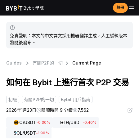
Bybit 學院
註冊
免責聲明：本文的中文譯文採用機器翻譯生成，人工編輯版本
將隨後發布。
Guides
有關P2P的一切
Current Page
如何在 Bybit 上進行首次 P2P 交易
初級
有關P2P的一切
Bybit 用戶指南
2026年1月23日
閱讀時間 9 分鐘
7,562
BTC
/USDT
ETH
/USDT
-0.30
%
-0.40
%
SOL
/USDT
-1.90
%