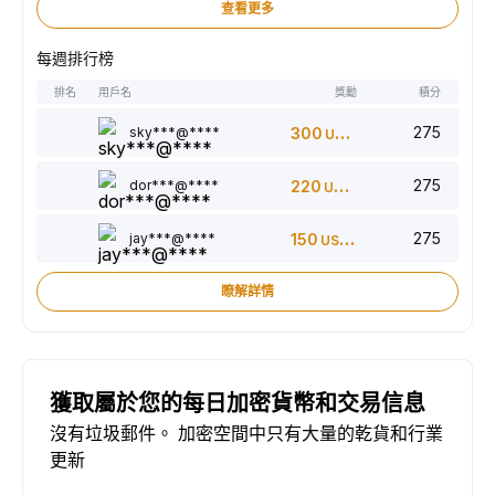
查看更多
每週排行榜
排名
用戶名
獎勵
積分
275
sky***@****
300
USDT
275
dor***@****
220
USDT
275
jay***@****
150
USDT
瞭解詳情
獲取屬於您的每日加密貨幣和交易信息
沒有垃圾郵件。 加密空間中只有大量的乾貨和行業
更新