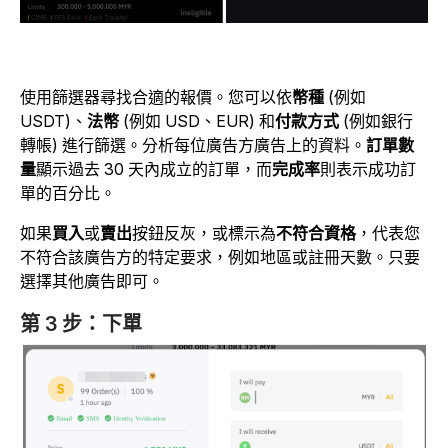
使用篩選器尋找合適的報價。您可以依
幣種
(例如
USDT)、
法幣
(例如 USD、EUR) 和
付款方式
(例如銀行
轉帳) 進行篩選。分析每位廣告方廣告上的資料。
訂單數
量
顯示過去 30 天內成立的訂單，而
完成率
則表示成功訂
單的百分比。
如果
買入
或
賣出
按鈕反灰，或標示為
不符合資格
，代表您
不符合該廣告方的特定要求，例如地區或註冊天數。只要
選擇其他廣告即可。
第 3 步：下單