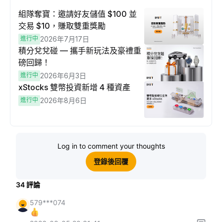
組隊奪寶：邀請好友儲值 $100 並
交易 $10，賺取雙重獎勵
進行中
2026年7月17日
積分兌兌碰 — 攜手新玩法及豪禮重
磅回歸！
進行中
2026年6月3日
xStocks 雙幣投資新增 4 種資產
進行中
2026年8月6日
Log in to comment your thoughts
登錄後回覆
34
評論
579***074