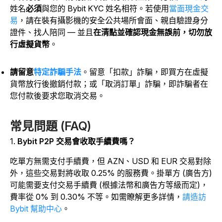
姓名
必須
與您的 Bybit KYC 姓名相符。若使用
當面現金交
易
，請在裝有攝影機的安全公共場所會面、親自驗證身分
證件、找人陪同 — 並且
在清點並確認現金無誤前，切勿放
行虛擬貨幣
。
請留意
特定詐騙手法
。留意「扣款」詐騙，即買方在虛擬
貨幣放行後撤銷付款；或「取消訂單」詐騙，即詐騙者在
您付款後要求您取消交易。
常見問題 (FAQ)
1.
Bybit P2P 交易會收取手續費嗎？
吃單方無需支付手續費，但
AZN、USD 和 EUR 交易對除
外，這些交易對將收取 0.25% 的服務費
。掛單方 (廣告方)
可能需要支付交易手續費 (根據法幣和廣告方等級而定)，
費率從 0% 到 0.30% 不等。如需瞭解更多詳情，
請造訪
Bybit 幫助中心
。