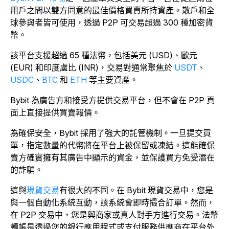
用戶之間以雙方同意的最佳價格買賣所持資產。散戶和全
球參與者皆可使用，透過 P2P 可交易超過 300 種加密貨
幣。
該平台支援超過 65 種法幣，包括美元 (USD)、歐元
(EUR) 和印度盧比 (INR)，交易對通常聚焦於
USDT
、
USDC
、
BTC
和
ETH
等主要資產。
Bybit 為廣告方和接受方提供交易平台，但不會在 P2P 頁
面上直接提供買賣報價。
為確保安全，Bybit 採用了強大的託管機制。一旦提交買
單，指定數量的代幣將在平台上被保留或凍結。這能確保
賣方確實擁有其廣告中顯示的資金，並保護買方免受潛在
的詐騙。
這與
現貨交易
有很大的不同。在 Bybit 現貨交易中，您是
與一個自動化系統互動，該系統會即時撮合訂單。然而，
在 P2P 交易中，您是與商家或真人對手方進行交易。法幣
轉帳是透過您的銀行應用程式或支付服務供應商在平台外