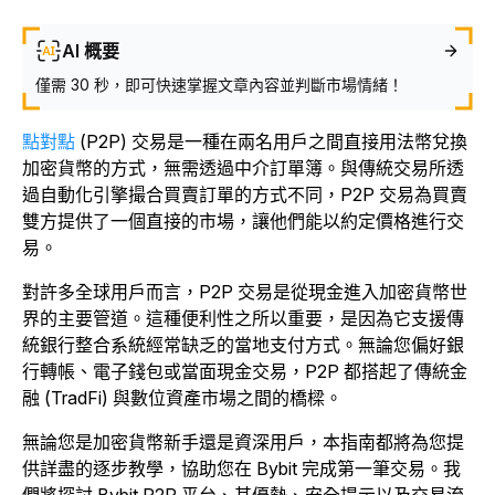
AI 概要
僅需 30 秒，即可快速掌握文章內容並判斷市場情緒！
點對點
(P2P) 交易是一種在兩名用戶之間直接用法幣兌換
加密貨幣的方式，無需透過中介訂單簿。與傳統交易所透
過自動化引擎撮合買賣訂單的方式不同，P2P 交易為買賣
雙方提供了一個直接的市場，讓他們能以約定價格進行交
易。
對許多全球用戶而言，P2P 交易是從現金進入加密貨幣世
界的主要管道。這種便利性之所以重要，是因為它支援傳
統銀行整合系統經常缺乏的當地支付方式。無論您偏好銀
行轉帳、電子錢包或當面現金交易，P2P 都搭起了傳統金
融 (TradFi) 與數位資產市場之間的橋樑。
無論您是加密貨幣新手還是資深用戶，本指南都將為您提
供詳盡的逐步教學，協助您在 Bybit 完成第一筆交易。我