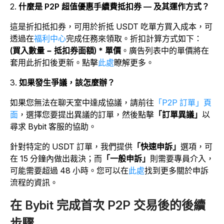
2.
什麼是 P2P 超值優惠手續費抵扣券 — 及其運作方式？
這是折扣抵扣券，可用於折抵 USDT 吃單方買入成本，可
透過在
福利中心
完成任務來領取。折扣計算方式如下：
(買入數量 − 抵扣券面額) * 單價
。廣告列表中的單價將在
套用此折扣後更新。點擊
此處
瞭解更多。
3.
如果發生爭議，該怎麼辦？
如果您無法在聊天室中達成協議，請前往
「P2P 訂單」頁
面
，選擇您要提出異議的訂單，然後點擊
「訂單異議」
以
尋求 Bybit 客服的協助。
針對特定的 USDT 訂單，我們提供
「快速申訴」
選項，可
在 15 分鐘內做出裁決；而
「一般申訴」
則需要專員介入，
可能需要超過 48 小時。您可以在
此處
找到更多關於申訴
流程的資訊。
在 Bybit 完成首次 P2P 交易後的後續
步驟