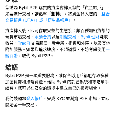
您透過 Bybit P2P 購買的資產會轉入您的「資金帳戶」。
如要進行交易，請點擊
「劃轉」
，將資金轉入您的
「整合
交易帳戶 (UTA)」或「衍生品帳戶」
。
資產轉入後，即可存取完整的生態系：數百種加密貨幣的
現貨市場交易、
永續合約
以及
期權交易
、
Bybit 理財
賺取
收益、
TradFi
交易股票、貴金屬、指數和外匯，以及其他
附加服務。如果您追求速度，不想議價，不妨考慮使用
一
鍵買幣
，取代 Bybit P2P。
結語
Bybit P2P 是一項重要服務，確保全球用戶都能存取多種
加密貨幣和法幣資產。藉助 Bybit 的託管系統和零吃單手
續費，您可以在安全的環境中建立自己的投資組合。
我們鼓勵您
登入帳戶
、完成 KYC 並瀏覽 P2P 市場，立即
開始第一筆交易。