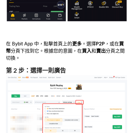
在 Bybit App 中，點擊首頁上的
更多
。選擇
P2P
，或在
買
幣
分頁下找到它。根據您的意圖，在
買入
和
賣出
分頁之間
切換。
第 2 步：選擇一則廣告