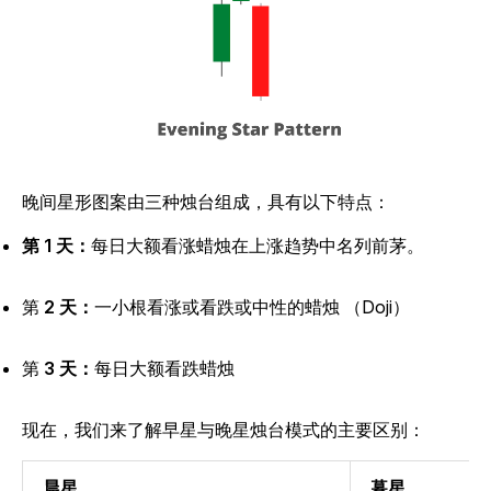
晚间星形图案由三种烛台组成，具有以下特点：
第 1 天：
每日大额看涨蜡烛在上涨趋势中名列前茅。
第
2 天：
一小根看涨或看跌或中性的蜡烛 （Doji）
第
3 天：
每日大额看跌蜡烛
现在，我们来了解早星与晚星烛台模式的主要区别：
晨星
暮星