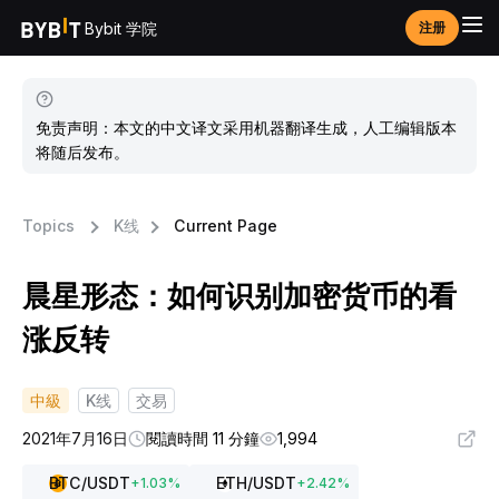
Bybit 学院
注册
免责声明：本文的中文译文采用机器翻译生成，人工编辑版本
将随后发布。
Topics
K线
Current Page
晨星形态：如何识别加密货币的看
涨反转
中級
K线
交易
2021年7月16日
閱讀時間 11 分鐘
1,994
BTC
/USDT
ETH
/USDT
+
1.03
%
+
2.42
%