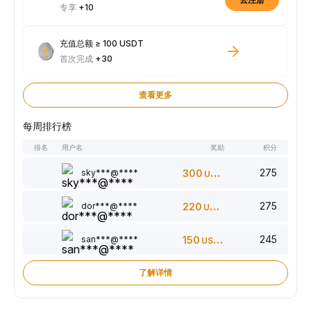
专享
+10
充值总额 ≥ 100 USDT
首次完成
+30
查看更多
每周排行榜
排名
用户名
奖励
积分
275
sky***@****
300
USDT
275
dor***@****
220
USDT
245
san***@****
150
USDT
了解详情