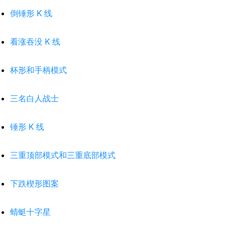
倒锤形 K 线
看涨吞没 K 线
杯形和手柄模式
三名白人战士
锤形 K 线
三重顶部模式和三重底部模式
下跌楔形图案
蜻蜓十字星