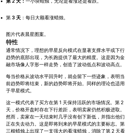
第 2 天：
一小块蜡烛，无论是看涨还是看跌。
第
3 天
：每日大额看涨蜡烛。
图片代表晨星图案。
特性
通常情况下，理想的早星反向模式在显著支撑水平或下行
趋势的底部出现，为长跑提供了最大的精度。这是因为金
融市场像人字形一样走势，创造了波动低点和波动高点。
每当价格从波动水平回升时，就会留下一些迹象，表明当
前趋势即将结束，新的趋势即将开始。同样的理论也适用
于早星模式。
这一模式代表了买方在第 1 天保持活跃的市场情况。第 2
天，价格开盘时存在下行差距，表明卖家仍然积极进取。
然而，卖家在一天结束时几乎没有创下新低，并指出他们
正在失去动力。这是即将到来的早星模式的主要标志。第
三根蜡烛上出现了一支强大的看涨蜡烛，消除了第 2 天看