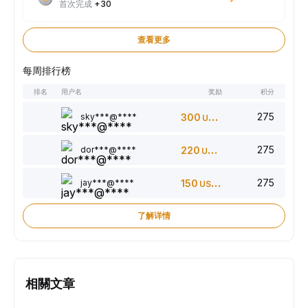
首次完成
+30
查看更多
每周排行榜
排名
用户名
奖励
积分
275
sky***@****
300
USDT
275
dor***@****
220
USDT
275
jay***@****
150
USDT
了解详情
相關文章