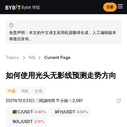
Bybit 学院
注册
免责声明：本文的中文译文采用机器翻译生成，人工编辑版本
将随后发布。
Topics
K线
Current Page
如何使用光头无影线预测走势方向
中級
K线
交易
2021年10月23日
閱讀時間 11 分鐘
2,081
BTC
/USDT
ETH
/USDT
-0.60
%
-0.50
%
SOL
/USDT
-2.10
%