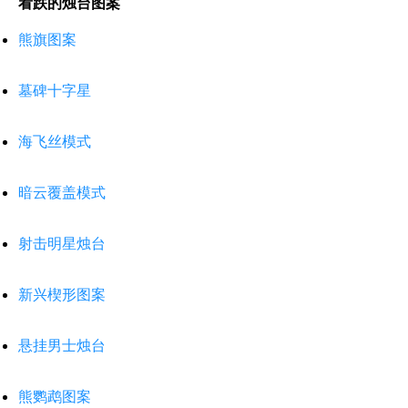
看跌的烛台图案
熊旗图案
墓碑十字星
海飞丝模式
暗云覆盖模式
射击明星烛台
新兴楔形图案
悬挂男士烛台
熊鹦鹉图案