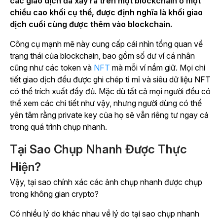
các giao dịch đã xảy ra trên một blockchain ở một
chiều cao khối cụ thể, được định nghĩa là khối giao
dịch cuối cùng được thêm vào blockchain.
Công
cụ mạnh mẽ này cung cấp cái nhìn tổng quan về
trạng thái của blockchain, bao gồm số dư ví cá nhân
cũng như các token và
NFT
mà mỗi ví nắm giữ. Mọi chi
tiết giao dịch đều được ghi chép tỉ mỉ và siêu dữ liệu NFT
có thể trích xuất đầy đủ. Mặc dù tất cả mọi người đều có
thể xem các chi tiết như vậy, nhưng người dùng có thể
yên tâm rằng private key của họ sẽ vẫn riêng tư ngay cả
trong quá trình chụp nhanh.
Tại Sao Chụp Nhanh Được Thực
Hiện?
Vậy, tại sao chính xác các ảnh chụp nhanh được chụp
trong không gian crypto?
Có nhiều lý do khác nhau về lý do tại sao chụp nhanh