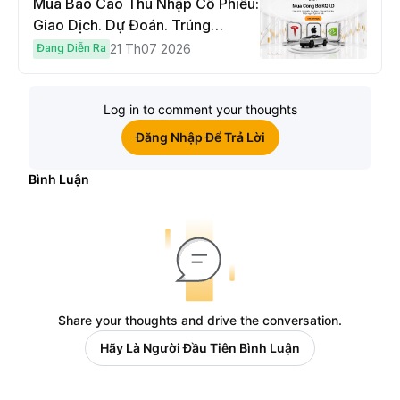
Mùa Báo Cáo Thu Nhập Cổ Phiếu:
Giao Dịch. Dự Đoán. Trúng
Cybertruck!
Đang Diễn Ra
21 Th07 2026
Log in to comment your thoughts
Đăng Nhập Để Trả Lời
Bình Luận
Share your thoughts and drive the conversation.
Hãy Là Người Đầu Tiên Bình Luận