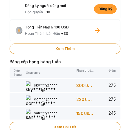
Đăng ký người dùng mới
Đăng ký
Độc quyền
+10
Tổng Tiền Nạp ≥ 100 USDT
Hoàn Thành Lần Đầu
+30
Xem Thêm
Bảng xếp hạng hàng tuần
Xếp
Phần thưởng
Điểm
Username
hạng
275
sky***@****
300
USDT
275
dor***@****
220
USDT
245
san***@****
150
USDT
Xem Chi Tiết