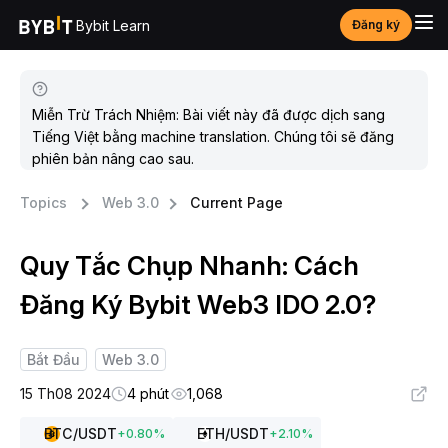
Bybit Learn
Đăng ký
Miễn Trừ Trách Nhiệm: Bài viết này đã được dịch sang
Tiếng Việt bằng machine translation. Chúng tôi sẽ đăng
phiên bản nâng cao sau.
Topics
Web 3.0
Current Page
Quy Tắc Chụp Nhanh: Cách
Đăng Ký Bybit Web3 IDO 2.0?
Bắt Đầu
Web 3.0
15 Th08 2024
4 phút
1,068
BTC
/USDT
ETH
/USDT
+
0.80
%
+
2.10
%