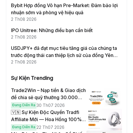
Bybit Hợp đồng Vô hạn Pre-Market: Đảm bảo lợi
nhuận sớm và phòng vệ hiệu quả
2 Th08 2026
IPO Unitree: Những điều bạn cần biết
2 Th08 2026
USDJPY+ đã đạt mục tiêu tăng giá của chúng ta
trước động thái can thiệp lịch sử của đồng Yên
Nhật!
2 Th08 2026
Sự Kiện Trending
Trade2Win – Nạp tiền & Giao dịch
để chia sẻ quỹ thưởng 30.000
USDT
Đang Diễn Ra
30 Th07 2026
🇻🇳 Sự Kiện Độc Quyền Tradfi
Affiliate Mới — Hoa Hồng 100% &
Hoàn Phí Qua Đêm
Đang Diễn Ra
22 Th07 2026