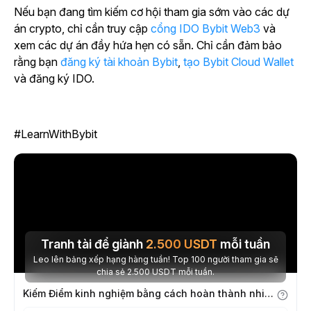
Nếu bạn đang tìm kiếm cơ hội tham gia sớm vào các dự
án crypto, chỉ cần truy cập
cổng IDO Bybit Web3
và
xem các dự án đầy hứa hẹn có sẵn. Chỉ cần đảm bảo
rằng bạn
đăng ký tài khoản Bybit
,
tạo Bybit Cloud Wallet
và đăng ký IDO.
#LearnWithBybit
Tranh tài để giành
2.500
USDT
mỗi tuần
Leo lên bảng xếp hạng hàng tuần! Top 100 người tham gia sẽ
chia sẻ 2.500 USDT mỗi tuần.
Kiếm Điểm kinh nghiệm bằng cách hoàn thành nhiệm vụ