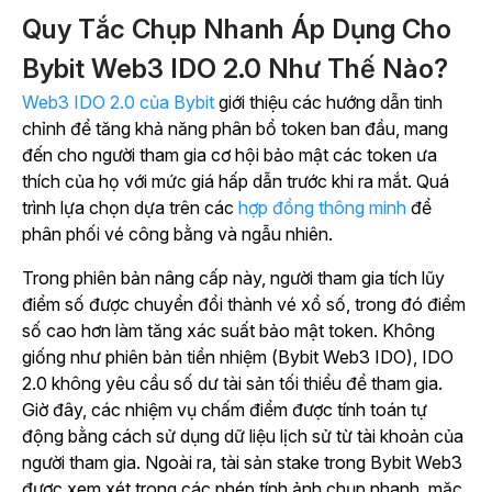
Quy Tắc Chụp Nhanh Áp Dụng Cho
Bybit Web3 IDO 2.0 Như Thế Nào?
Web3 IDO 2.0 của Bybit
giới thiệu các hướng dẫn tinh
chỉnh để tăng khả năng phân bổ token ban đầu, mang
đến cho người tham gia cơ hội bảo mật các token ưa
thích của họ với mức giá hấp dẫn trước khi ra mắt. Quá
trình lựa chọn dựa trên
các
hợp đồng thông minh
để
phân phối vé công bằng và ngẫu nhiên.
Trong phiên bản nâng cấp này, người tham gia tích lũy
điểm số được chuyển đổi thành vé xổ số, trong đó điểm
số cao hơn làm tăng xác suất bảo mật token. Không
giống như phiên bản tiền nhiệm (Bybit Web3 IDO), IDO
2.0 không yêu cầu số dư tài sản tối thiểu để tham gia.
Giờ đây, các nhiệm vụ chấm điểm được tính toán tự
động bằng cách sử dụng dữ liệu lịch sử từ tài khoản của
người tham gia. Ngoài ra, tài sản stake trong Bybit Web3
được xem xét trong các phép tính ảnh chụp nhanh, mặc