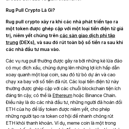
Rug Pull Crypto Là Gì?
Rug pull crypto xảy ra khi các nhà phát triển tạo ra
một token được ghép cặp với một loại tiền điện tử giá
trị, niêm yết chúng trên
các sàn giao dịch phi tập
trung
(DEXs), và sau đó rút toàn bộ số tiền ra sau khi
các nhà đầu tư mua vào.
Các vụ rug pull thường được gây ra bởi những kẻ lừa đảo
có mục đích xấu, chúng dựng lên những lợi ích hấp dẫn
xoay quanh một loại coin, sau đó từ bỏ dự án và cao
chạy xa bay với số tiền đã rút. Các loại tiền điện tử này
thường được ghép cặp với các chuỗi blockchain tiện ích
đáng tin cậy, có thể là
Ethereum
hoặc Binance Chain.
Điều này là do các nhà đầu tư, những người đã hoán đổi
ETH của họ để lấy token được niêm yết, cho phép
những người tạo ra token cơ hội để nhanh chóng rút
ETH khỏi thanh khoản. Ví dụ, meme coin là một trong