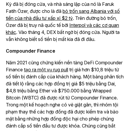
Kỳ đã bị đóng cửa, và nhà sáng lập của nó là Faruk
Fatih Özer, được cho là đã
bỏ trốn sang Albania với số
tiền của nhà đầu tư xấp xỉ $2 tỷ
. Trên đường bỏ trốn,
Özer đã bị truy nã quốc tế bởi
Interpol và các cơ quan
khác
. Vào tháng 4, DEX bất ngờ bị đóng cửa. Người ta
vẫn không biết số tiền bị mất kia đã đi đâu.
Compounder Finance
Năm 2021 cũng chứng kiến nền tảng DeFi Compounder
Finance
tạo ra một vụ rug pull
trị giá hơn $10,8 triệu từ
số tiền bị đánh cắp của khách hàng. Một bảng phân tích
đã tiết lộ rằng các hợp đồng trị giá $5 triệu bằng Dai,
$4,8 triệu bằng Ether và $750.000 bằng Wrapped
Bitcoin (WBTC) đã được rút từ Compounder Finance.
Trong một kế hoạch nghe có vẻ giật gân, thì nhóm tội
phạm thay thế các hợp đồng đã được kiểm tra và bảo
mật bằng những hợp đồng độc hại cho phép chúng
đánh cắp số tiền đầu tư được khóa. Chúng cũng bắt