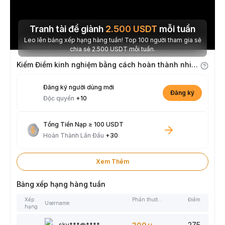
Tranh tài để giành
2.500
USDT
mỗi tuần
Leo lên bảng xếp hạng hàng tuần! Top 100 người tham gia sẽ
chia sẻ 2.500 USDT mỗi tuần.
Kiếm Điểm kinh nghiệm bằng cách hoàn thành nhiệm vụ
Đăng ký người dùng mới
Đăng ký
Độc quyền
+10
Tổng Tiền Nạp ≥ 100 USDT
Hoàn Thành Lần Đầu
+30
Xem Thêm
Bảng xếp hạng hàng tuần
Xếp
Phần thưởng
Điểm
Username
hạng
275
sky***@****