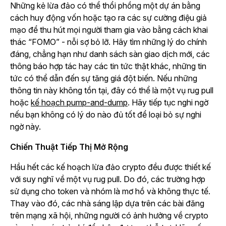
Những kẻ lừa đảo có thể thổi phồng một dự án bằng
cách huy động vốn hoặc tạo ra các sự cường điệu giả
mạo để thu hút mọi người tham gia vào bằng cách khai
thác “FOMO” - nỗi sợ bỏ lỡ. Hãy tìm những lý do chính
đáng, chẳng hạn như danh sách sàn giao dịch mới, các
thông báo hợp tác hay các tin tức thật khác, những tin
tức có thể dẫn đến sự tăng giá đột biến. Nếu những
thông tin này không tồn tại, đây có thể là một vụ rug pull
hoặc
kế hoạch pump-and-dump
. Hãy tiếp tục nghi ngờ
nếu bạn không có lý do nào đủ tốt để loại bỏ sự nghi
ngờ này.
Chiến Thuật Tiếp Thị Mở Rộng
Hầu hết các kế hoạch lừa đảo crypto đều được thiết kế
với suy nghĩ về một vụ rug pull. Do đó, các trường hợp
sử dụng cho token và nhóm là mơ hồ và không thực tế.
Thay vào đó, các nhà sáng lập dựa trên các bài đăng
trên mạng xã hội, những người có ảnh hưởng về crypto