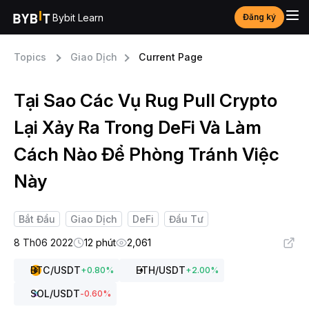
Bybit Learn
Đăng ký
Topics
Giao Dịch
Current Page
Tại Sao Các Vụ Rug Pull Crypto
Lại Xảy Ra Trong DeFi Và Làm
Cách Nào Để Phòng Tránh Việc
Này
Bắt Đầu
Giao Dịch
DeFi
Đầu Tư
8 Th06 2022
12 phút
2,061
BTC
/USDT
ETH
/USDT
+
0.80
%
+
2.00
%
SOL
/USDT
-0.60
%