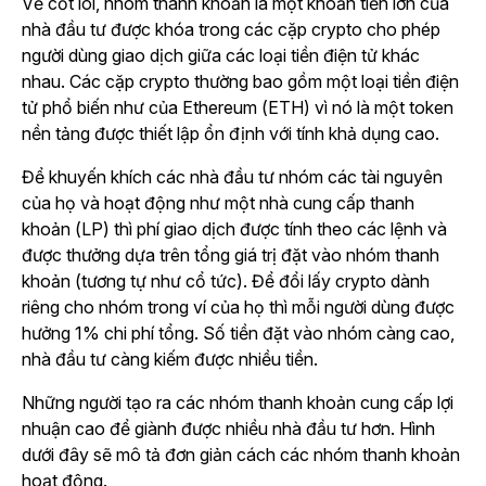
Về cốt lõi, nhóm thanh khoản là một khoản tiền lớn của
nhà đầu tư được khóa trong các cặp crypto cho phép
người dùng giao dịch giữa các loại tiền điện tử khác
nhau. Các cặp crypto thường bao gồm một loại tiền điện
tử phổ biến như của Ethereum (ETH) vì nó là một token
nền tảng được thiết lập ổn định với tính khả dụng cao.
Để khuyến khích các nhà đầu tư nhóm các tài nguyên
của họ và hoạt động như một nhà cung cấp thanh
khoản (LP) thì phí giao dịch được tính theo các lệnh và
được thưởng dựa trên tổng giá trị đặt vào nhóm thanh
khoản (tương tự như cổ tức). Để đổi lấy crypto dành
riêng cho nhóm trong ví của họ thì mỗi người dùng được
hưởng 1% chi phí tổng. Số tiền đặt vào nhóm càng cao,
nhà đầu tư càng kiếm được nhiều tiền.
Những người tạo ra các nhóm thanh khoản cung cấp lợi
nhuận cao để giành được nhiều nhà đầu tư hơn. Hình
dưới đây sẽ mô tả đơn giản cách các nhóm thanh khoản
hoạt động.