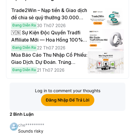
Trade2Win – Nạp tiền & Giao dịch
để chia sẻ quỹ thưởng 30.000
USDT
Đang Diễn Ra
30 Th07 2026
🇻🇳 Sự Kiện Độc Quyền Tradfi
Affiliate Mới — Hoa Hồng 100% &
Hoàn Phí Qua Đêm
Đang Diễn Ra
22 Th07 2026
Mùa Báo Cáo Thu Nhập Cổ Phiếu:
Giao Dịch. Dự Đoán. Trúng
Cybertruck!
Đang Diễn Ra
21 Th07 2026
Log in to comment your thoughts
Đăng Nhập Để Trả Lời
2
Bình Luận
che*********
Sounds risky