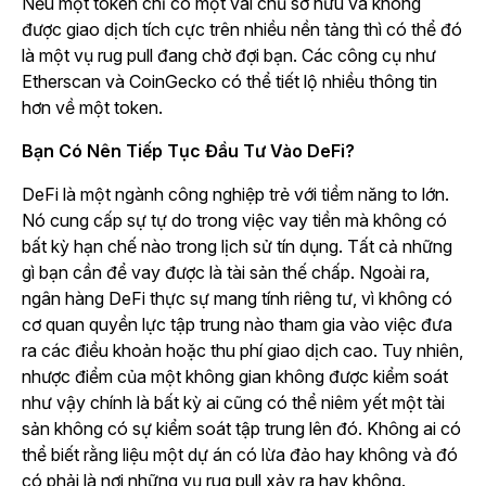
Nếu một token chỉ có một vài chủ sở hữu và không
được giao dịch tích cực trên nhiều nền tảng thì có thể đó
là một vụ rug pull đang chờ đợi bạn. Các công cụ như
Etherscan và CoinGecko có thể tiết lộ nhiều thông tin
hơn về một token.
Bạn Có Nên Tiếp Tục Đầu Tư Vào DeFi?
DeFi là một ngành công nghiệp trẻ với tiềm năng to lớn.
Nó cung cấp sự tự do trong việc vay tiền mà không có
bất kỳ hạn chế nào trong lịch sử tín dụng. Tất cả những
gì bạn cần để vay được là tài sản thế chấp. Ngoài ra,
ngân hàng DeFi thực sự mang tính riêng tư, vì không có
cơ quan quyền lực tập trung nào tham gia vào việc đưa
ra các điều khoản hoặc thu phí giao dịch cao. Tuy nhiên,
nhược điểm của một không gian không được kiểm soát
như vậy chính là bất kỳ ai cũng có thể niêm yết một tài
sản không có sự kiểm soát tập trung lên đó. Không ai có
thể biết rằng liệu một dự án có lừa đảo hay không và đó
có phải là nơi những vụ rug pull xảy ra hay không.