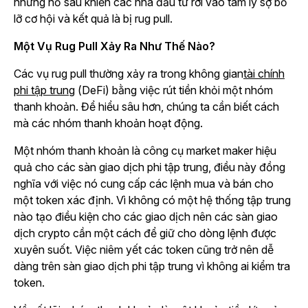
những hố sâu khiến các nhà đầu tư rơi vào tâm lý sợ bỏ
lỡ cơ hội và kết quả là bị rug pull.
Một Vụ Rug Pull Xảy Ra Như Thế Nào?
Các vụ rug pull thường xảy ra trong không gian
tài chính
phi tập trung
(
DeFi
) bằng việc rút tiền khỏi một nhóm
thanh khoản. Để hiểu sâu hơn, chúng ta cần biết cách
mà các nhóm thanh khoản hoạt động.
Một nhóm thanh khoản là công cụ market maker hiệu
quả cho các sàn giao dịch phi tập trung, điều này đồng
nghĩa với việc nó cung cấp các lệnh mua và bán cho
một token xác định. Vì không có một hệ thống tập trung
nào tạo điều kiện cho các giao dịch nên các sàn giao
dịch crypto cần một cách để giữ cho dòng lệnh được
xuyên suốt. Việc niêm yết các token cũng trở nên dễ
dàng trên sàn giao dịch phi tập trung vì không ai kiểm tra
token.