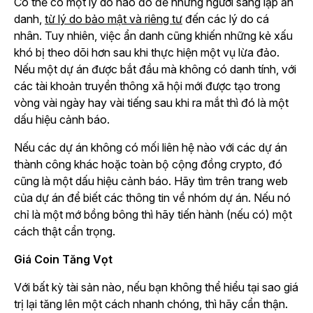
Có thể có một lý do nào đó để những người sáng lập ẩn
danh,
từ lý do bảo mật và riêng tư
đến các lý do cá
nhân. Tuy nhiên, việc ẩn danh cũng khiến những kẻ xấu
khó bị theo dõi hơn sau khi thực hiện một vụ lừa đảo.
Nếu một dự án được bắt đầu mà không có danh tính, với
các tài khoản truyền thông xã hội mới được tạo trong
vòng vài ngày hay vài tiếng sau khi ra mắt thì đó là một
dấu hiệu cảnh báo.
Nếu các dự án không có mối liên hệ nào với các dự án
thành công khác hoặc toàn bộ cộng đồng crypto, đó
cũng là một dấu hiệu cảnh báo. Hãy tìm trên trang web
của dự án để biết các thông tin về nhóm dự án. Nếu nó
chỉ là một mớ bồng bông thì hãy tiến hành (nếu có) một
cách thật cẩn trọng.
Giá Coin Tăng Vọt
Với bất kỳ tài sản nào, nếu bạn không thể hiểu tại sao giá
trị lại tăng lên một cách nhanh chóng, thì hãy cẩn thận.