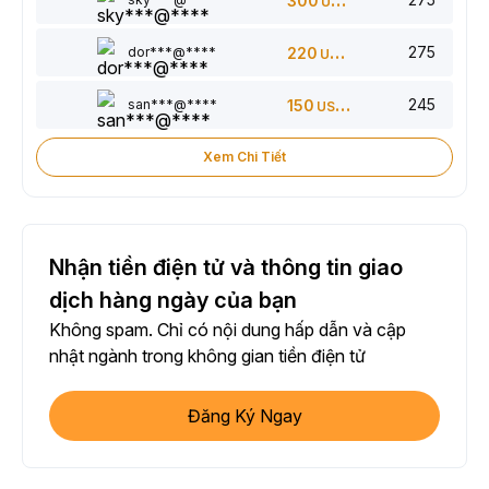
300
USDT
275
dor***@****
220
USDT
245
san***@****
150
USDT
Xem Chi Tiết
Nhận tiền điện tử và thông tin giao
dịch hàng ngày của bạn
Không spam. Chỉ có nội dung hấp dẫn và cập
nhật ngành trong không gian tiền điện tử
Đăng Ký Ngay