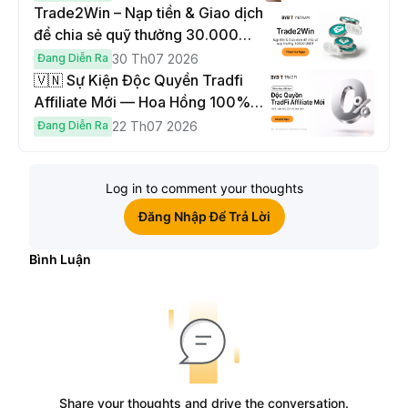
Trade2Win – Nạp tiền & Giao dịch
để chia sẻ quỹ thưởng 30.000
USDT
Đang Diễn Ra
30 Th07 2026
🇻🇳 Sự Kiện Độc Quyền Tradfi
Affiliate Mới — Hoa Hồng 100% &
Hoàn Phí Qua Đêm
Đang Diễn Ra
22 Th07 2026
Log in to comment your thoughts
Đăng Nhập Để Trả Lời
Bình Luận
Share your thoughts and drive the conversation.