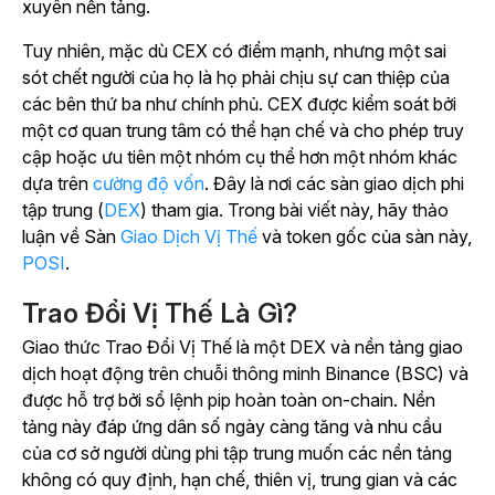
xuyên nền tảng.
Tuy nhiên, mặc dù CEX có điểm mạnh, nhưng một sai
sót chết người của họ là họ phải chịu sự can thiệp của
các bên thứ ba như chính phủ. CEX được kiểm soát bởi
một cơ quan trung tâm có thể hạn chế và cho phép truy
cập hoặc ưu tiên một nhóm cụ thể hơn một nhóm khác
dựa trên
cường độ vốn
. Đây là nơi các sàn giao dịch phi
tập trung (
DEX
) tham gia. Trong bài viết này, hãy thảo
luận về
Sàn
Giao Dịch Vị Thế
và token gốc của sàn này,
POSI
.
Trao Đổi Vị Thế Là Gì?
Giao thức Trao Đổi Vị Thế là một DEX và nền tảng giao
dịch hoạt động trên chuỗi thông minh Binance (BSC) và
được hỗ trợ bởi sổ lệnh pip hoàn toàn on-chain. Nền
tảng này đáp ứng dân số ngày càng tăng và nhu cầu
của cơ sở người dùng phi tập trung muốn các nền tảng
không có quy định, hạn chế, thiên vị, trung gian và các