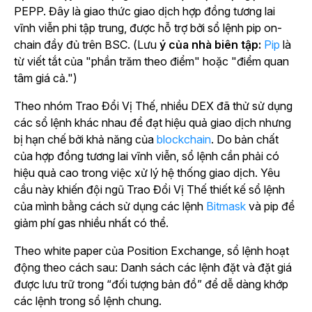
PEPP. Đây là giao thức giao dịch hợp đồng tương lai
vĩnh viễn phi tập trung, được hỗ trợ bởi sổ lệnh pip on-
chain đầy đủ trên BSC. (
Lưu
ý của nhà biên tập:
Pip
là
từ viết tắt của "phần trăm theo điểm" hoặc "điểm quan
tâm giá cả.")
Theo nhóm Trao Đổi Vị Thế, nhiều DEX đã thử sử dụng
các sổ lệnh khác nhau để đạt hiệu quả giao dịch nhưng
bị hạn chế bởi khả năng của
blockchain
. Do bản chất
của hợp đồng tương lai vĩnh viễn, sổ lệnh cần phải có
hiệu quả cao trong việc xử lý hệ thống giao dịch. Yêu
cầu này khiến đội ngũ Trao Đổi Vị Thế thiết kế sổ lệnh
của mình bằng cách sử dụng
các lệnh
Bitmask
và pip để
giảm phí gas nhiều nhất có thể.
Theo white paper của Position Exchange, sổ lệnh hoạt
động theo cách sau:
Danh sách các lệnh đặt và đặt giá
được lưu trữ trong “đối tượng bản đồ” để dễ dàng khớp
các lệnh trong sổ lệnh chung.