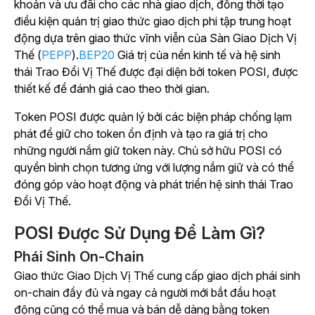
khoản và ưu đãi cho các nhà giao dịch, đồng thời tạo
điều kiện quản trị giao thức giao dịch phi tập trung hoạt
động dựa trên giao thức vĩnh viễn của Sàn Giao Dịch Vị
Thế (
PEPP
).
BEP20
Giá trị của nền kinh tế và hệ sinh
thái Trao Đổi Vị Thế được đại diện bởi token POSI, được
thiết kế để đánh giá cao theo thời gian.
Token POSI được quản lý bởi các biện pháp chống lạm
phát để giữ cho token ổn định và tạo ra giá trị cho
những người nắm giữ token này. Chủ sở hữu POSI có
quyền bình chọn tương ứng với lượng nắm giữ và có thể
đóng góp vào hoạt động và phát triển hệ sinh thái Trao
Đổi Vị Thế.
POSI Được Sử Dụng Để Làm Gì?
Phái Sinh On-Chain
Giao thức Giao Dịch Vị Thế cung cấp giao dịch phái sinh
on-chain đầy đủ và ngay cả người mới bắt đầu hoạt
động cũng có thể mua và bán dễ dàng bằng token