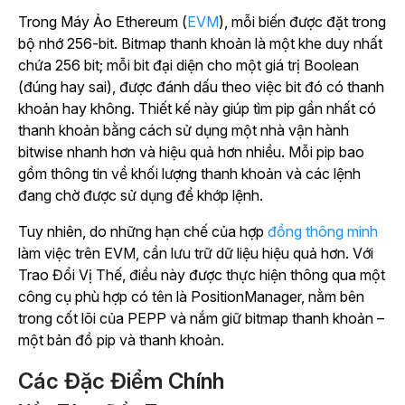
Trong Máy Ảo Ethereum (
EVM
), mỗi biến được đặt trong
bộ nhớ 256-bit. Bitmap thanh khoản là một khe duy nhất
chứa 256 bit; mỗi bit đại diện cho một giá trị Boolean
(đúng hay sai), được đánh dấu theo việc bit đó có thanh
khoản hay không. Thiết kế này giúp tìm pip gần nhất có
thanh khoản bằng cách sử dụng một nhà vận hành
bitwise nhanh hơn và hiệu quả hơn nhiều. Mỗi pip bao
gồm thông tin về khối lượng thanh khoản và các lệnh
đang chờ được sử dụng để khớp lệnh.
Tuy nhiên, do những hạn chế của hợp
đồng thông minh
làm
việc trên EVM, cần lưu trữ dữ liệu hiệu quả hơn. Với
Trao Đổi Vị Thế, điều này được thực hiện thông qua một
công cụ phù hợp có tên là PositionManager, nằm bên
trong cốt lõi của PEPP và nắm giữ bitmap thanh khoản –
một bản đồ pip và thanh khoản.
Các Đặc Điểm Chính