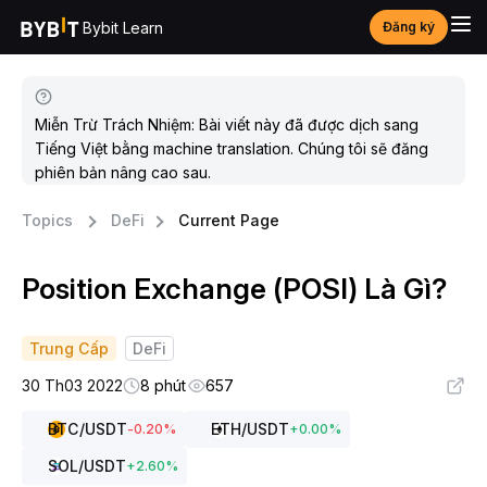
Bybit Learn
Đăng ký
Miễn Trừ Trách Nhiệm: Bài viết này đã được dịch sang
Tiếng Việt bằng machine translation. Chúng tôi sẽ đăng
phiên bản nâng cao sau.
Topics
DeFi
Current Page
Position Exchange (POSI) Là Gì?
Trung Cấp
DeFi
30 Th03 2022
8 phút
657
BTC
/USDT
ETH
/USDT
-0.20
%
+
0.00
%
SOL
/USDT
+
2.60
%