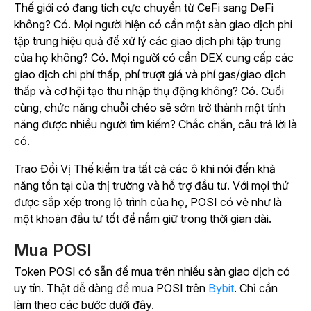
Thế giới có đang tích cực chuyển từ CeFi sang DeFi
không? Có. Mọi người hiện có cần một sàn giao dịch phi
tập trung hiệu quả để xử lý các giao dịch phi tập trung
của họ không? Có. Mọi người có cần DEX cung cấp các
giao dịch chi phí thấp, phí trượt giá và phí gas/giao dịch
thấp và cơ hội tạo thu nhập thụ động không? Có. Cuối
cùng, chức năng chuỗi chéo sẽ sớm trở thành một tính
năng được nhiều người tìm kiếm? Chắc chắn, câu trả lời là
có.
Trao Đổi Vị Thế kiểm tra tất cả các ô khi nói đến khả
năng tồn tại của thị trường và hỗ trợ đầu tư. Với mọi thứ
được sắp xếp trong lộ trình của họ, POSI có vẻ như là
một khoản đầu tư tốt để nắm giữ trong thời gian dài.
Mua POSI
Token POSI có sẵn để mua trên nhiều sàn giao dịch có
uy tín. Thật dễ dàng để mua POSI trên
Bybit
. Chỉ cần
làm theo các bước dưới đây.