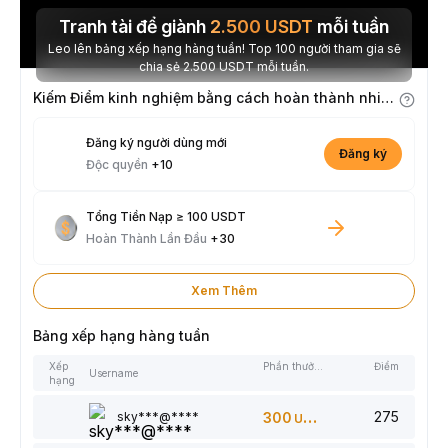
Tranh tài để giành
2.500
USDT
mỗi tuần
Leo lên bảng xếp hạng hàng tuần! Top 100 người tham gia sẽ
chia sẻ 2.500 USDT mỗi tuần.
Kiếm Điểm kinh nghiệm bằng cách hoàn thành nhiệm vụ
Đăng ký người dùng mới
Đăng ký
Độc quyền
+10
Tổng Tiền Nạp ≥ 100 USDT
Hoàn Thành Lần Đầu
+30
Xem Thêm
Bảng xếp hạng hàng tuần
Xếp
Phần thưởng
Điểm
Username
hạng
275
sky***@****
300
USDT