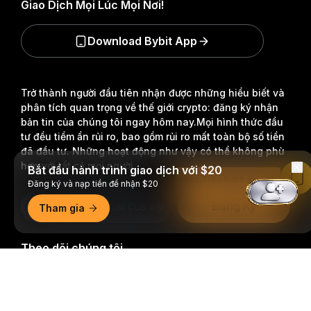
Giao Dịch Mọi Lúc Mọi Nơi!
Download Bybit App
Trở thành người đầu tiên nhận được những hiểu biết và
phân tích quan trọng về thế giới crypto: đăng ký nhận
bản tin của chúng tôi ngay hôm nay.
Mọi hình thức đầu
tư đều tiềm ẩn rủi ro, bao gồm rủi ro mất toàn bộ số tiền
đã đầu tư. Những hoạt động như vậy có thể không phù
hợp với tất cả mọi người.
Bắt đầu hành trình giao dịch với $20
Đọc Trên Bybit App
Đăng ký và nạp tiền để nhận $20
Đăng Ký
Tham gia
Theo dõi chúng tôi
Tóm tắt chi tiết