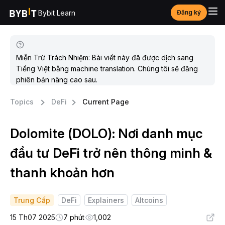
Bybit Learn
Đăng ký
Miễn Trừ Trách Nhiệm: Bài viết này đã được dịch sang
Tiếng Việt bằng machine translation. Chúng tôi sẽ đăng
phiên bản nâng cao sau.
Topics
DeFi
Current Page
Dolomite (DOLO): Nơi danh mục
đầu tư DeFi trở nên thông minh &
thanh khoản hơn
Trung Cấp
DeFi
Explainers
Altcoins
15 Th07 2025
7 phút
1,002