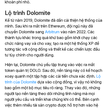
khoản phí nhỏ.
Lộ trình Dolomite
Kể từ năm 2019, Dolomite đã dần cải thiện hệ thống của
mình. Sau khi ra mắt trên Ethereum, đội ngũ này đã
chuyển Dolomite sang
Arbitrum
vào năm 2022. Các
thành tựu khác trong quá khứ bao gồm khởi chạy các
chức năng vay và cho vay, tạo ra một hệ thống XP để
tương tác với cộng đồng và thiết kế các chiến lược đầu
tư tùy chỉnh cho người dùng.
Hiện tại, Dolomite chủ yếu tập trung vào việc ra mắt
token quản trị DOLO. Sau đó, nền tảng này có kế hoạch
xoay quanh một tập hợp các cải tiến chưa xác định.
Lộ
trình của Dolomite
dựa vào cộng đồng, vì vậy nó không
bao gồm một bộ mục tiêu rõ ràng. Thay vào đó, những
người tạo nền tảng theo dõi những tính năng mà mọi
người yêu cầu và triển khai chúng khi có thể. Bên cạnh
việc thêm nhiều tài sản crypto được hỗ trợ hơn vào hệ