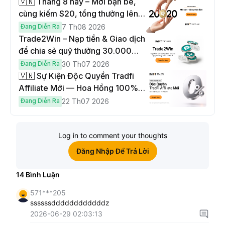
🇻🇳 Tháng 8 này – Mời bạn bè,
cùng kiếm $20, tổng thưởng lên
đến $1,000
Đang Diễn Ra
7 Th08 2026
Trade2Win – Nạp tiền & Giao dịch
để chia sẻ quỹ thưởng 30.000
USDT
Đang Diễn Ra
30 Th07 2026
🇻🇳 Sự Kiện Độc Quyền Tradfi
Affiliate Mới — Hoa Hồng 100% &
Hoàn Phí Qua Đêm
Đang Diễn Ra
22 Th07 2026
Log in to comment your thoughts
Đăng Nhập Để Trả Lời
14
Bình Luận
571***205
ssssssddddddddddddz
2026-06-29 02:03:13