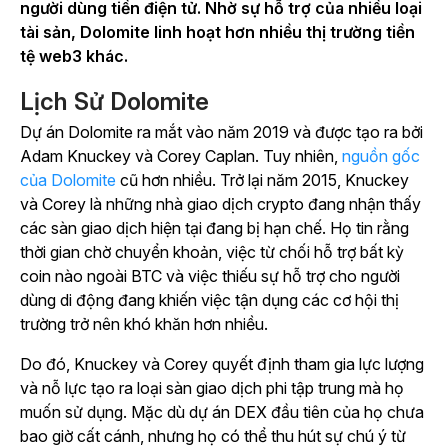
người dùng tiền điện tử. Nhờ sự hỗ trợ của nhiều loại
tài sản, Dolomite linh hoạt hơn nhiều thị trường tiền
tệ web3 khác.
Lịch Sử Dolomite
Dự án Dolomite ra mắt vào năm 2019 và được tạo ra bởi
Adam Knuckey và Corey Caplan. Tuy nhiên,
nguồn gốc
của Dolomite
cũ hơn nhiều. Trở lại năm 2015, Knuckey
và Corey là những nhà giao dịch crypto đang nhận thấy
các sàn giao dịch hiện tại đang bị hạn chế. Họ tin rằng
thời gian chờ chuyển khoản, việc từ chối hỗ trợ bất kỳ
coin nào ngoài BTC và việc thiếu sự hỗ trợ cho người
dùng di động đang khiến việc tận dụng các cơ hội thị
trường trở nên khó khăn hơn nhiều.
Do đó, Knuckey và Corey quyết định tham gia lực lượng
và nỗ lực tạo ra loại sàn giao dịch phi tập trung mà họ
muốn sử dụng. Mặc dù dự án DEX đầu tiên của họ chưa
bao giờ cất cánh, nhưng họ có thể thu hút sự chú ý từ