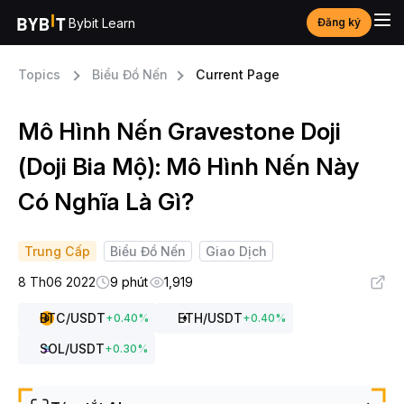
Bybit Learn
Đăng ký
Topics
Biểu Đồ Nến
Current Page
Mô Hình Nến Gravestone Doji
(Doji Bia Mộ): Mô Hình Nến Này
Có Nghĩa Là Gì?
Trung Cấp
Biểu Đồ Nến
Giao Dịch
8 Th06 2022
9 phút
1,919
BTC
/USDT
ETH
/USDT
+
0.40
%
+
0.40
%
SOL
/USDT
+
0.30
%