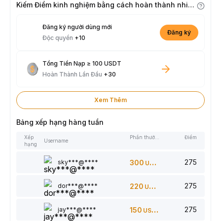
Kiếm Điểm kinh nghiệm bằng cách hoàn thành nhiệm vụ
Đăng ký người dùng mới
Đăng ký
Độc quyền
+10
Tổng Tiền Nạp ≥ 100 USDT
Hoàn Thành Lần Đầu
+30
Xem Thêm
Bảng xếp hạng hàng tuần
Xếp
Phần thưởng
Điểm
Username
hạng
275
sky***@****
300
USDT
275
dor***@****
220
USDT
275
jay***@****
150
USDT