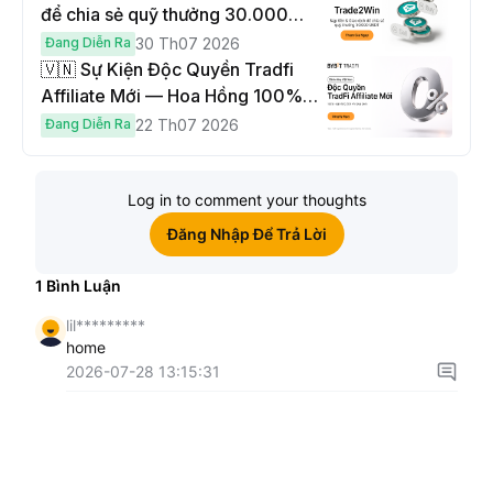
để chia sẻ quỹ thưởng 30.000
USDT
Đang Diễn Ra
30 Th07 2026
🇻🇳 Sự Kiện Độc Quyền Tradfi
Affiliate Mới — Hoa Hồng 100% &
Hoàn Phí Qua Đêm
Đang Diễn Ra
22 Th07 2026
Log in to comment your thoughts
Đăng Nhập Để Trả Lời
1
Bình Luận
lil*********
home
2026-07-28 13:15:31