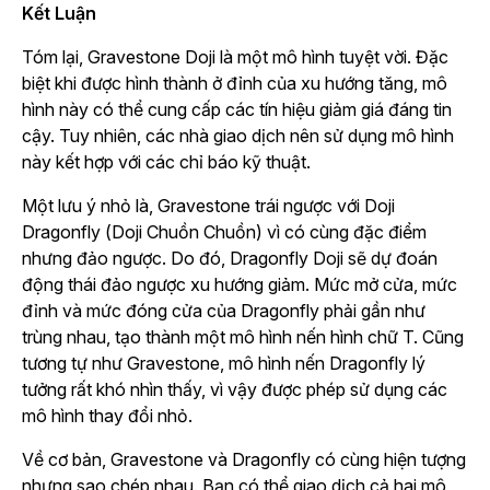
Kết Luận
Tóm lại, Gravestone Doji là một mô hình tuyệt vời. Đặc
biệt khi được hình thành ở đỉnh của xu hướng tăng, mô
hình này có thể cung cấp các tín hiệu giảm giá đáng tin
cậy. Tuy nhiên, các nhà giao dịch nên sử dụng mô hình
này kết hợp với các chỉ báo kỹ thuật.
Một lưu ý nhỏ là, Gravestone trái ngược với Doji
Dragonfly (Doji Chuồn Chuồn) vì có cùng đặc điểm
nhưng đảo ngược. Do đó, Dragonfly Doji sẽ dự đoán
động thái đảo ngược xu hướng giảm. Mức mở cửa, mức
đỉnh và mức đóng cửa của Dragonfly phải gần như
trùng nhau, tạo thành một mô hình nến hình chữ T. Cũng
tương tự như Gravestone, mô hình nến Dragonfly lý
tưởng rất khó nhìn thấy, vì vậy được phép sử dụng các
mô hình thay đổi nhỏ.
Về cơ bản, Gravestone và Dragonfly có cùng hiện tượng
nhưng sao chép nhau. Bạn có thể giao dịch cả hai mô