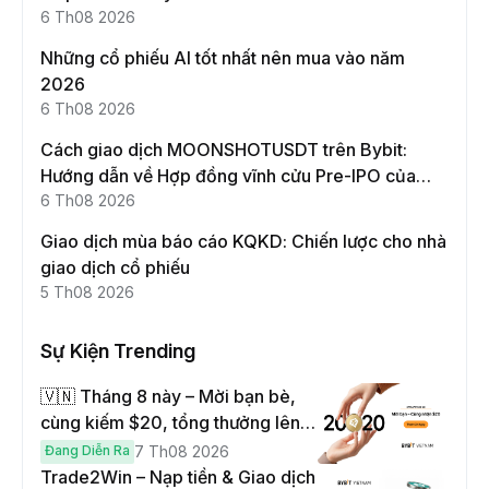
6 Th08 2026
Những cổ phiếu AI tốt nhất nên mua vào năm
2026
6 Th08 2026
Cách giao dịch MOONSHOTUSDT trên Bybit:
Hướng dẫn về Hợp đồng vĩnh cửu Pre-IPO của
Moonshot AI
6 Th08 2026
Giao dịch mùa báo cáo KQKD: Chiến lược cho nhà
giao dịch cổ phiếu
5 Th08 2026
Sự Kiện Trending
🇻🇳 Tháng 8 này – Mời bạn bè,
cùng kiếm $20, tổng thưởng lên
đến $1,000
Đang Diễn Ra
7 Th08 2026
Trade2Win – Nạp tiền & Giao dịch