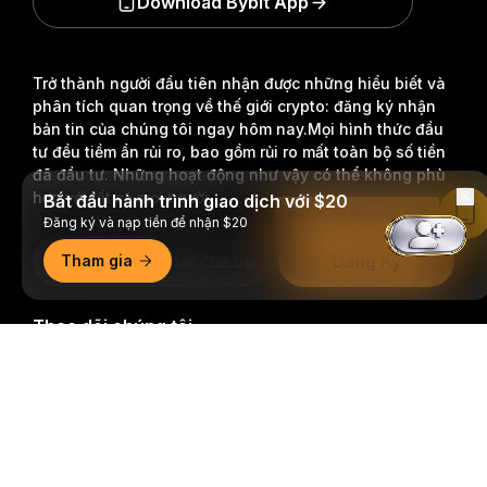
Download Bybit App
Trở thành người đầu tiên nhận được những hiểu biết và
phân tích quan trọng về thế giới crypto: đăng ký nhận
bản tin của chúng tôi ngay hôm nay.
Mọi hình thức đầu
tư đều tiềm ẩn rủi ro, bao gồm rủi ro mất toàn bộ số tiền
đã đầu tư. Những hoạt động như vậy có thể không phù
hợp với tất cả mọi người.
Bắt đầu hành trình giao dịch với $20
Đọc Trên Bybit App
Đăng ký và nạp tiền để nhận $20
Đăng Ký
Tham gia
Theo dõi chúng tôi
Tóm tắt chi tiết
© 2018-2026 Bybit.com. Đã đăng ký bản quyền.