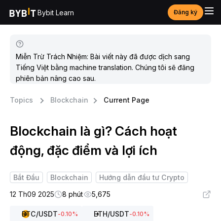
Bybit Learn
Đăng ký
Miễn Trừ Trách Nhiệm: Bài viết này đã được dịch sang
Tiếng Việt bằng machine translation. Chúng tôi sẽ đăng
phiên bản nâng cao sau.
Topics
Blockchain
Current Page
Blockchain là gì? Cách hoạt
động, đặc điểm và lợi ích
Bắt Đầu
Blockchain
Hướng dẫn đầu tư Crypto
12 Th09 2025
8 phút
5,675
BTC
/USDT
ETH
/USDT
-0.10
%
-0.10
%