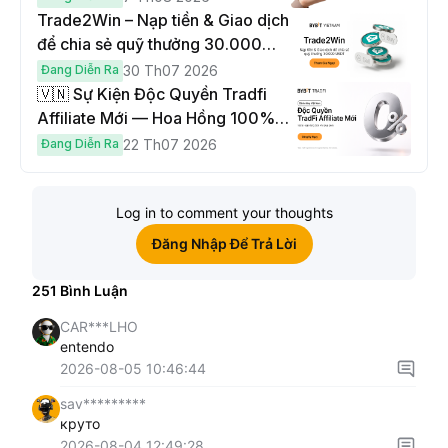
Trade2Win – Nạp tiền & Giao dịch
để chia sẻ quỹ thưởng 30.000
USDT
Đang Diễn Ra
30 Th07 2026
🇻🇳 Sự Kiện Độc Quyền Tradfi
Affiliate Mới — Hoa Hồng 100% &
Hoàn Phí Qua Đêm
Đang Diễn Ra
22 Th07 2026
Log in to comment your thoughts
Đăng Nhập Để Trả Lời
251
Bình Luận
CAR***LHO
entendo
2026-08-05 10:46:44
sav*********
круто
2026-08-04 12:49:28