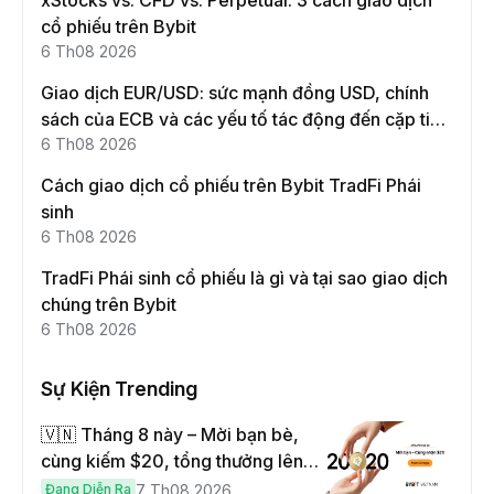
xStocks vs. CFD vs. Perpetual: 3 cách giao dịch
cổ phiếu trên Bybit
6 Th08 2026
Giao dịch EUR/USD: sức mạnh đồng USD, chính
sách của ECB và các yếu tố tác động đến cặp tiền
này
6 Th08 2026
Cách giao dịch cổ phiếu trên Bybit TradFi Phái
sinh
6 Th08 2026
TradFi Phái sinh cổ phiếu là gì và tại sao giao dịch
chúng trên Bybit
6 Th08 2026
Sự Kiện Trending
🇻🇳 Tháng 8 này – Mời bạn bè,
cùng kiếm $20, tổng thưởng lên
đến $1,000
Đang Diễn Ra
7 Th08 2026