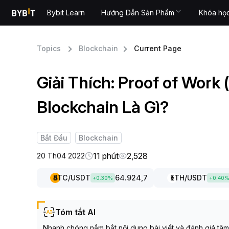
Bybit Learn
Hướng Dẫn Sản Phẩm
Khóa họ
Topics
Blockchain
Current Page
Giải Thích: Proof of Work
Blockchain Là Gì?
Bắt Đầu
Blockchain
11 phút
2,528
20 Th04 2022
BTC
/USDT
64.924,7
ETH
/USDT
+
0.30
%
+
0.40
Tóm tắt AI
Nhanh chóng nắm bắt nội dung bài viết và đánh giá tâm l