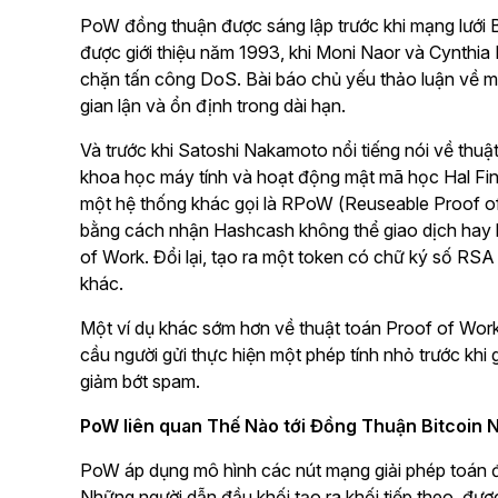
PoW đồng thuận được sáng lập trước khi mạng lưới 
được giới thiệu năm 1993, khi Moni Naor và Cynthi
chặn tấn công DoS. Bài báo chủ yếu thảo luận về m
gian lận và ổn định trong dài hạn.
Và trước khi Satoshi Nakamoto nổi tiếng nói về thuậ
khoa học máy tính và hoạt động mật mã học Hal Finn
một hệ thống khác gọi là RPoW (Reuseable Proof 
bằng cách nhận Hashcash không thể giao dịch hay k
of Work. Đổi lại, tạo ra một token có chữ ký số RSA 
khác.
Một ví dụ khác sớm hơn về thuật toán Proof of Wo
cầu người gửi thực hiện một phép tính nhỏ trước khi 
giảm bớt spam.
PoW liên quan Thế Nào tới Đồng Thuận Bitcoin
PoW áp dụng mô hình các nút mạng giải phép toán để
Những người dẫn đầu khối tạo ra khối tiếp theo, đượ