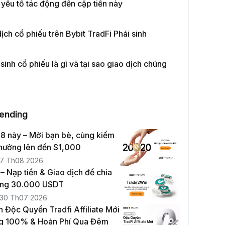
yếu tố tác động đến cặp tiền này
ịch cổ phiếu trên Bybit TradFi Phái sinh
sinh cổ phiếu là gì và tại sao giao dịch chúng
rending
8 này – Mời bạn bè, cùng kiếm
thưởng lên đến $1,000
7 Th08 2026
 Nạp tiền & Giao dịch để chia
ởng 30.000 USDT
30 Th07 2026
n Độc Quyền Tradfi Affiliate Mới
g 100% & Hoàn Phí Qua Đêm