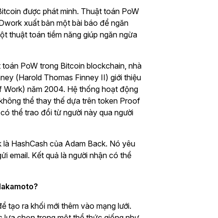
Bitcoin được phát minh. Thuật toán PoW
a Dwork xuất bản một bài báo để ngăn
ột thuật toán tiềm năng giúp ngăn ngừa
t toán PoW trong Bitcoin blockchain, nhà
ey (Harold Thomas Finney II) giới thiệu
of Work) năm 2004. Hệ thống hoạt động
hông thể thay thế dựa trên token Proof
có thể trao đổi từ người này qua người
rk là HashCash của Adam Back. Nó yêu
gửi email. Kết quả là người nhận có thể
 Nakamoto?
 tạo ra khối mới thêm vào mạng lưới.
c lựa chọn trong một thể thức giống như