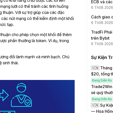
g có khả năng chịu được các lỗi liên
ECB và các 
mạng lưới có thể tránh các tình huống
6 Th08 2026
 thuận. Với sự trợ giúp của các đặc
Cách giao d
 các nút mạng có thể kiểm định một khối
6 Th08 2026
hức tạp.
TradFi Phái 
g thuận cho phép chọn một khối để thêm
trên Bybit
ược phần thưởng là token. Ví dụ, trong
6 Th08 2026
tương đối lành mạnh và minh bạch. Chủ
Sự Kiện T
 sinh thái.
🇻🇳 Tháng 
$20, tổng 
Đang Diễn Ra
Trade2Win –
sẻ quỹ thư
Đang Diễn Ra
🇻🇳 Sự Kiệ
— Hoa Hồn