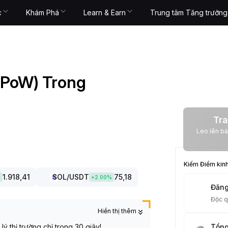
c
Khám Phá
Learn & Earn
Trung tâm Tăng trưởng
 (PoW) Trong
Tra
Leo lên bảng xếp
Kiếm Điểm kin
1.918,41
SOL
/USDT
75,18
%
+
2.00
%
Đăng
Độc 
Hiển thị thêm
ý thị trường chỉ trong 30 giây!
Tổng