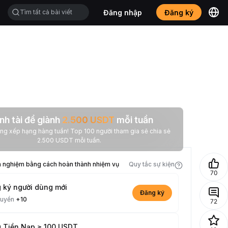
Đăng nhập
Đăng ký
nh tài để giành
2.500
USDT
mỗi tuần
 hạng hàng tuần! Top 100 người tham gia sẽ chia sẻ
2.500 USDT mỗi tuần.
h nghiệm bằng cách hoàn thành nhiệm vụ
Quy tắc sự kiện
70
 ký người dùng mới
Đăng ký
quyền
+10
72
 Tiền Nạp ≥ 100 USDT