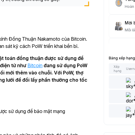
Hoàn
Mời 
Mỗi l
 kính Đồng Thuận Nakamoto của Bitcoin.
an sát kỹ cách PoW triển khai bền bỉ.
Giao
Mỗi l
huật toán đồng thuận được sử dụng để
Bảng xếp hạng
 điện tử như
Bitcoin
đang sử dụng PoW
Xếp
User
Bài V
hạng
ối mới thêm vào chuỗi. Với PoW, thợ
Mỗi l
g lưới để đổi lấy phần thưởng cho tốc
Thêm
Mỗi l
được sử dụng để bảo mật mạng
Thích
Mỗi l