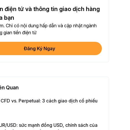
sẻ bài viết trên mạng xã hội (0/5)
n điện tử và thông tin giao dịch hàng
ần hoàn thành
+2
a bạn
. Chỉ có nội dung hấp dẫn và cập nhật ngành
+ Giao dịch với Bot
 gian tiền điện tử
ần hoàn thành
+10
Đăng Ký Ngay
minh danh tính của bạn
 Thành Lần Đầu
+20
ư Sinh lời ≥ 10U
 Thành Lần Đầu
+15
iên Quan
Giao Dịch Hợp Đồng Tương Lai ≥ $1000
 CFD vs. Perpetual: 3 cách giao dịch cổ phiếu
ần hoàn thành
+15
 Dịch Quyền Chọn ≥ $2000
EUR/USD: sức mạnh đồng USD, chính sách của
ần hoàn thành
+10