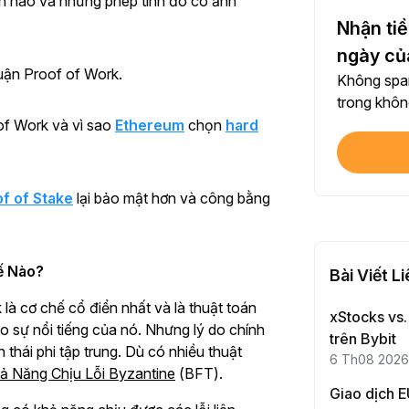
án nào và những phép tính đó có ảnh
Chia 
Nhận tiề
Mỗi l
ngày củ
huận Proof of Work.
Không spam
$100
trong không
Mỗi l
 of Work và vì sao
Ethereum
chọn
hard
Xác 
Hoàn
f of Stake
lại bảo mật hơn và công bằng
Đầu t
Hoàn
ế Nào?
Bài Viết L
là cơ chế cổ điển nhất và là thuật toán
xStocks vs.
Mỗi l
ào sự nổi tiếng của nó. Nhưng lý do chính
trên Bybit
 thái phi tập trung. Dù có nhiều thuật
6 Th08 2026
ả Năng Chịu Lỗi Byzantine
(BFT).
Giao
Giao dịch 
Mỗi l