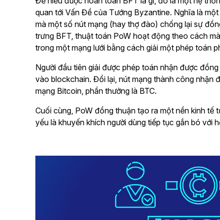
Để hiểu được hoàn toàn BFT là gì, đó là một hệ thốn
quan tới Vấn Đề của Tướng Byzantine. Nghĩa là một 
mà một số nút mạng (hay thợ đào) chống lại sự đồng
trưng BFT, thuật toán PoW hoạt động theo cách mà
trong một mạng lưới bằng cách giải một phép toán p
Người đầu tiên giải được phép toán nhận được đồn
vào blockchain. Đổi lại, nút mạng thành công nhận đ
mạng Bitcoin, phần thưởng là BTC.
Cuối cùng, PoW đồng thuận tạo ra một nền kinh tế 
yếu là khuyến khích người dùng tiếp tục gắn bó với hệ