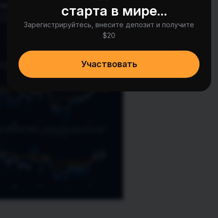
старта в мире
криптовалют
Зарегистрируйтесь, внесите депозит и получите
$20
Участвовать